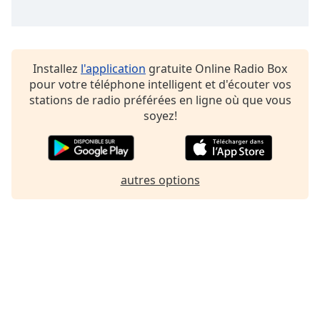
Family
Reset
Installez
l'application
gratuite Online Radio Box
Done
pour votre téléphone intelligent et d'écouter vos
Close
stations de radio préférées en ligne où que vous
Modal
Dialog
soyez!
End
of
dialog
window.
autres options