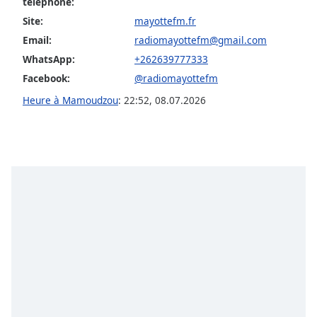
téléphone:
Opacity
Site:
mayottefm.fr
Email:
radiomayottefm@gmail.com
Caption
WhatsApp:
+262639777333
Area
Facebook:
@radiomayottefm
Background
Heure à Mamoudzou
:
22:52
,
08.07.2026
Color
Opacity
Font
Size
Text
Edge
Style
Font