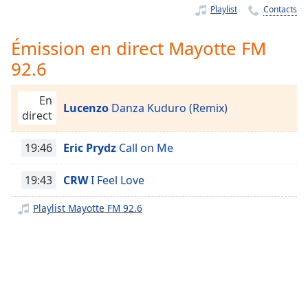
Time
-
Playlist
Contacts
-:-
Émission en direct Mayotte FM
1x
92.6
Playback
Rate
En
Chapters
Lucenzo
Danza Kuduro (Remix)
direct
Chapters
19:46
Eric Prydz
Call on Me
Descriptions
19:43
CRW
I Feel Love
descriptions
off
,
Playlist Mayotte FM 92.6
selected
Subtitles
subtitles
settings
,
opens