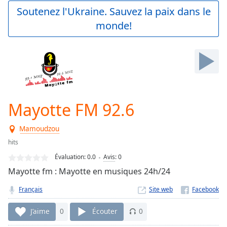
Play
Soutenez l'Ukraine. Sauvez la paix dans le
Video
monde!
Play
Skip
Backward
Skip
Forward
Mute
Current
Time
0:00
Mayotte FM 92.6
/
Duration
-:-
Mamoudzou
Loaded
:
0.00%
hits
Stream
Évaluation:
0.0
Avis
:
0
Type
LIVE
Mayotte fm : Mayotte en musiques 24h/24
Seek to
live,
Français
Site web
currently
behind
live
LIVE
J’aime
0
Écouter
0
Remaining