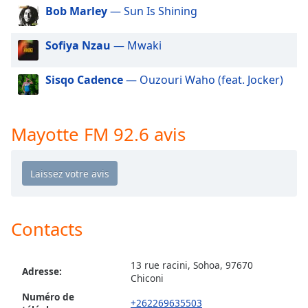
dialog
Bob Marley
— Sun Is Shining
window.
Escape
Sofiya Nzau
— Mwaki
will
cancel
Sisqo Cadence
— Ouzouri Waho (feat. Jocker)
and
close
the
window.
Mayotte FM 92.6 avis
Text
Color
Opacity
Contacts
Text
13 rue racini, Sohoa, 97670
Background
Adresse:
Chiconi
Color
Numéro de
+262269635503