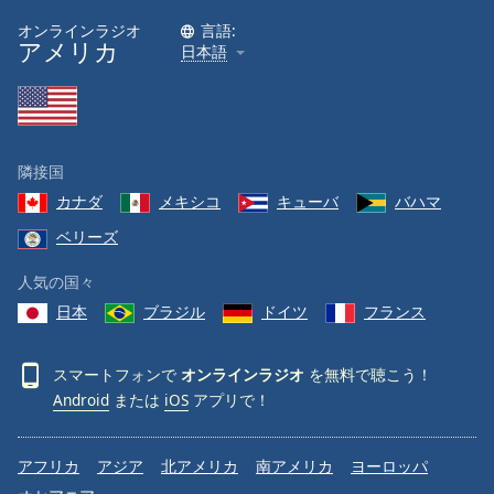
Beginning
of
オンラインラジオ
言語:
アメリカ
dialog
日本語
window.
Escape
will
cancel
and
隣接国
close
カナダ
メキシコ
キューバ
バハマ
the
ベリーズ
window.
人気の国々
Text
日本
ブラジル
ドイツ
フランス
Color
スマートフォンで
オンラインラジオ
を無料で聴こう！
Opacity
Android
または
iOS
アプリで！
Text
アフリカ
アジア
北アメリカ
南アメリカ
ヨーロッパ
Background