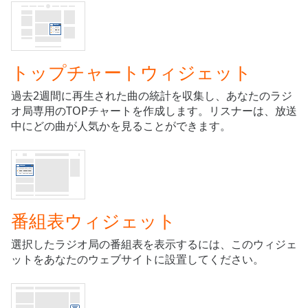
Remaining
Time
-
-:-
トップチャートウィジェット
1x
Playback
過去2週間に再生された曲の統計を収集し、あなたのラジ
Rate
オ局専用のTOPチャートを作成します。リスナーは、放送
中にどの曲が人気かを見ることができます。
Chapters
Chapters
Descriptions
descriptions
番組表ウィジェット
off
,
selected
選択したラジオ局の番組表を表示するには、このウィジェ
ットをあなたのウェブサイトに設置してください。
Subtitles
subtitles
settings
,