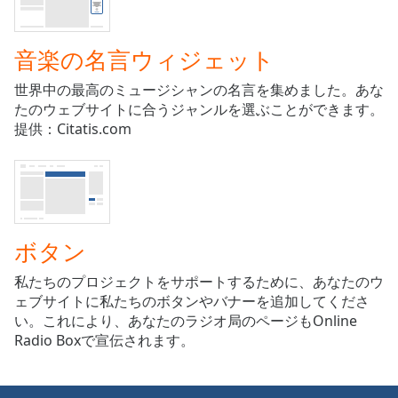
opens
subtitles
音楽の名言ウィジェット
settings
dialog
世界中の最高のミュージシャンの名言を集めました。あな
subtitles
たのウェブサイトに合うジャンルを選ぶことができます。
off
,
提供：Citatis.com
selected
Audio
Track
Picture-
in-
Picture
ボタン
Fullscreen
This
私たちのプロジェクトをサポートするために、あなたのウ
is
ェブサイトに私たちのボタンやバナーを追加してくださ
a
い。これにより、あなたのラジオ局のページもOnline
modal
Radio Boxで宣伝されます。
window.