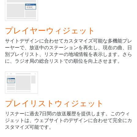
is
loading.
Play
Video
Play
プレイヤーウィジェット
Skip
Backward
サイトデザインに合わせてカスタマイズ可能な多機能プレ
Skip
ーヤーで、放送中のステーションを再生し、現在の曲、日
Forward
別プレイリスト、リスナーの地域情報を表示します。さら
Mute
に、ラジオ局の総合リストでの順位を向上させます。
Current
Time
0:00
/
Duration
-:-
Loaded
:
0.00%
プレイリストウィジェット
Stream
Type
LIVE
リスナーに過去7日間の放送履歴を提供します。このウィ
Seek to
ジェットは、ウェブサイトのデザインに合わせて完全にカ
live,
スタマイズ可能です。
currently
behind
live
LIVE