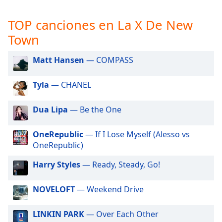
opens
subtitles
TOP canciones en La X De New
settings
dialog
Town
subtitles
off
,
Matt Hansen
— COMPASS
selected
Tyla
— CHANEL
Audio
Track
Dua Lipa
— Be the One
Picture-
in-
Picture
OneRepublic
— If I Lose Myself (Alesso vs
Fullscreen
OneRepublic)
This
is
Harry Styles
— Ready, Steady, Go!
a
modal
NOVELOFT
— Weekend Drive
window.
LINKIN PARK
— Over Each Other
Beginning