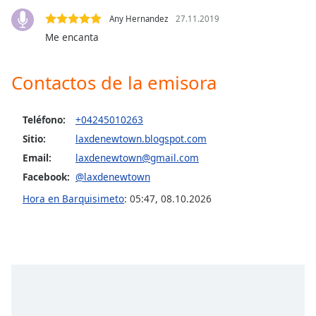
Any Hernandez
27.11.2019
Opacity
Me encanta
Caption
Contactos de la emisora
Area
Background
Color
Teléfono:
+04245010263
Sitio:
laxdenewtown.blogspot.com
Email:
laxdenewtown@gmail.com
Opacity
Facebook:
@laxdenewtown
Hora en Barquisimeto
:
05:47
,
08.10.2026
Font
Size
Text
Edge
Style