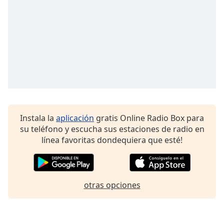
Font
Family
Reset
Done
Close
Modal
Dialog
End
of
Instala la
aplicación
gratis Online Radio Box para
dialog
su teléfono y escucha sus estaciones de radio en
window.
línea favoritas dondequiera que esté!
otras opciones