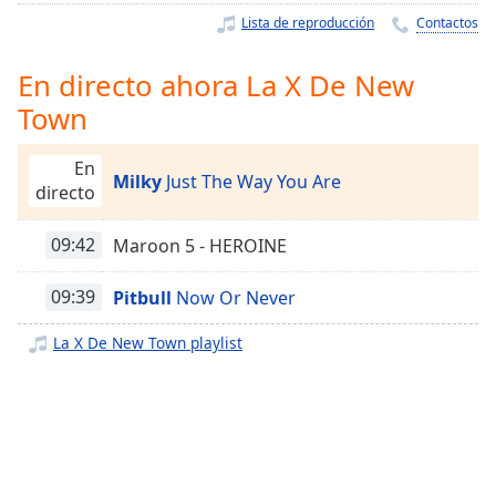
Remaining
Lista de reproducción
Contactos
Time
-
-:-
En directo ahora La X De New
1x
Town
Playback
Rate
En
Milky
Just The Way You Are
Chapters
directo
Chapters
09:42
Maroon 5 - HEROINE
Descriptions
09:39
Pitbull
Now Or Never
descriptions
off
,
La X De New Town playlist
selected
Subtitles
subtitles
settings
,