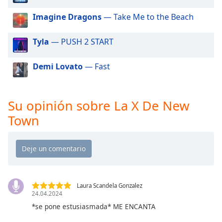
of
dialog
Imagine Dragons
— Take Me to the Beach
window.
Escape
Tyla
— PUSH 2 START
will
cancel
Demi Lovato
— Fast
and
close
the
Su opinión sobre La X De New
window.
Town
Text
Color
Opacity
Laura Scandela Gonzalez
Text
24.04.2024
Background
*se pone estusiasmada* ME ENCANTA
Color