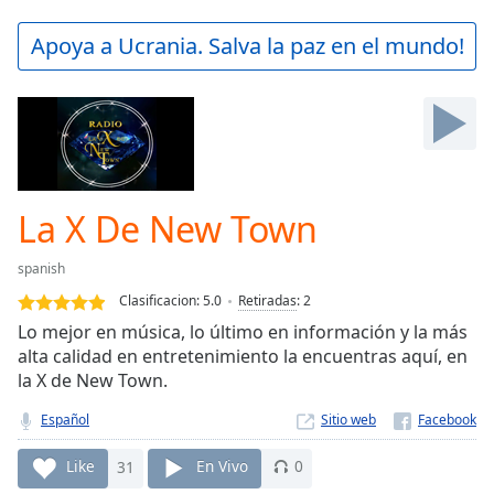
loading.
Play
Apoya a Ucrania. Salva la paz en el mundo!
Video
Play
Skip
Backward
Skip
Forward
Mute
Current
La X De New Town
Time
0:00
/
spanish
Duration
-:-
Clasificacion:
5.0
Retiradas
:
2
Loaded
:
Lo mejor en música, lo último en información y la más
0.00%
alta calidad en entretenimiento la encuentras aquí, en
Stream
la X de New Town.
Type
LIVE
Seek to
Español
Sitio web
live,
currently
behind
Like
31
En Vivo
0
live
LIVE