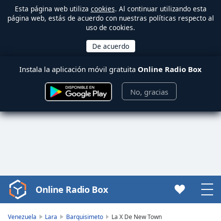
Esta página web utiliza
cookies
. Al continuar utilizando esta
página web, estás de acuerdo con nuestras políticas respecto al
uso de cookies.
Instala la aplicación móvil gratuita
Online Radio Box
No, gracias
Online Radio Box
Video
Player
is
Venezuela
Lara
Barquisimeto
La X De New Town