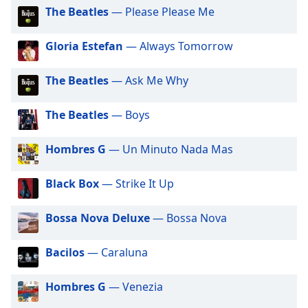
opens
The Beatles
— Please Please Me
subtitles
settings
dialog
Gloria Estefan
— Always Tomorrow
subtitles
off
,
The Beatles
— Ask Me Why
selected
The Beatles
— Boys
Audio
Track
Hombres G
— Un Minuto Nada Mas
Picture-
in-
Picture
Black Box
— Strike It Up
Fullscreen
This
Bossa Nova Deluxe
— Bossa Nova
is
a
modal
Bacilos
— Caraluna
window.
Hombres G
— Venezia
Beginning