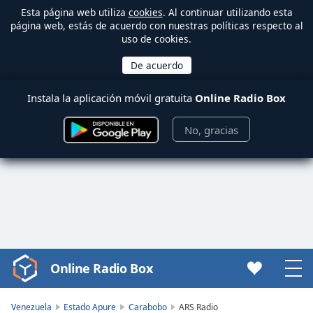
Esta página web utiliza
cookies
. Al continuar utilizando esta
página web, estás de acuerdo con nuestras políticas respecto al
uso de cookies.
Instala la aplicación móvil gratuita
Online Radio Box
No, gracias
Online Radio Box
Video
Player
is
Venezuela
Estado Apure
Carabobo
ARS Radio