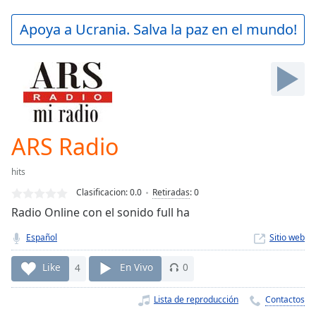
loading.
Play
Apoya a Ucrania. Salva la paz en el mundo!
Video
Play
Skip
Backward
Skip
Forward
Mute
Current
ARS Radio
Time
0:00
/
hits
Duration
-:-
Clasificacion:
0.0
Retiradas
:
0
Loaded
:
Radio Online con el sonido full ha
0.00%
Stream
Español
Sitio web
Type
LIVE
Seek to
Like
4
En Vivo
0
live,
currently
behind
Lista de reproducción
Contactos
live
LIVE