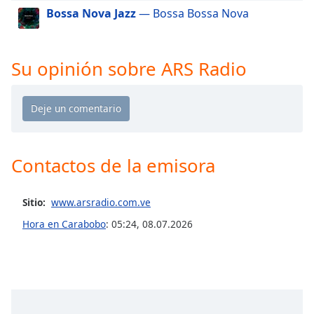
of
Bossa Nova Jazz
— Bossa Bossa Nova
dialog
window.
Escape
Su opinión sobre ARS Radio
will
cancel
and
close
the
window.
Contactos de la emisora
Text
Color
Sitio:
www.arsradio.com.ve
Hora en Carabobo
:
05:24
,
08.07.2026
Opacity
Text
Background
Color