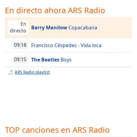
Remaining
Time
-
En directo ahora ARS Radio
-:-
En
Barry Manilow
Copacabana
1x
directo
Playback
Rate
09:18
Francisco Céspedes - Vida loca
Chapters
09:15
The Beatles
Boys
Chapters
ARS Radio playlist
Descriptions
descriptions
off
,
selected
Subtitles
subtitles
TOP canciones en ARS Radio
settings
,