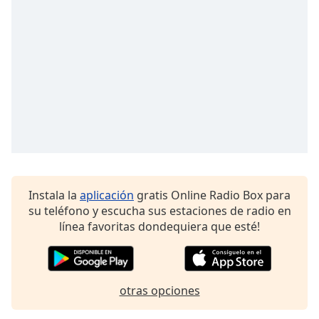
Opacity
Caption
Area
Background
Color
Opacity
Instala la
aplicación
gratis Online Radio Box para
Font
su teléfono y escucha sus estaciones de radio en
Size
línea favoritas dondequiera que esté!
Text
Edge
otras opciones
Style