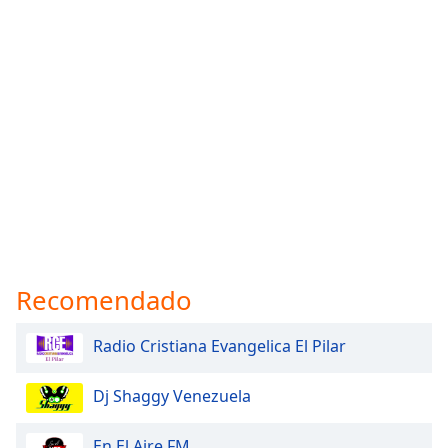
Font
Family
Reset
Done
Close
Modal
Dialog
End
of
dialog
window.
Recomendado
Radio Cristiana Evangelica El Pilar
Dj Shaggy Venezuela
En El Aire FM