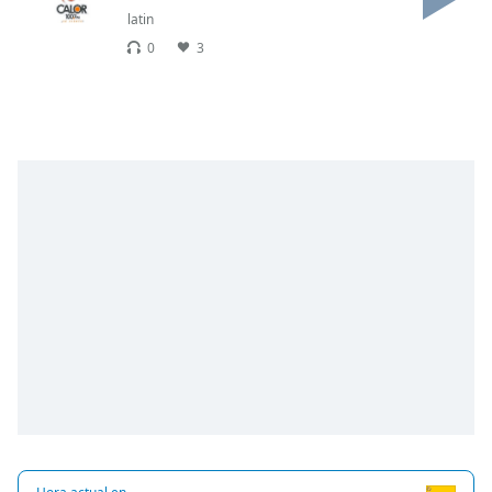
latin
Opacity
0
3
Caption
Area
Background
Color
Opacity
Font
Size
Text
Edge
Style