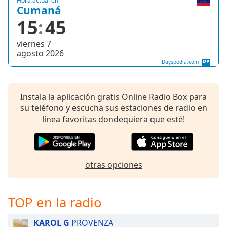
Hora actual en
Cumaná
Font
Family
15
45
viernes 7
Reset
agosto 2026
Done
Dayspedia.com
Close
Modal
Dialog
Instala la aplicación gratis Online Radio Box para
End
su teléfono y escucha sus estaciones de radio en
of
línea favoritas dondequiera que esté!
dialog
window.
otras opciones
TOP en la radio
KAROL G
PROVENZA