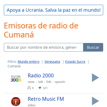
loading.
Play
Apoya a Ucrania. Salva la paz en el mundo!
Video
Play
Emisoras de radio de
Skip
Backward
Cumaná
Skip
Forward
Mute
Current
Buscar
Time
0:00
/
Duration
-:-
Filtro:
Mundo entero
Venezuela
Estado Sucre
Cumaná
Loaded
:
0.00%
Radio 2000
Stream
news
talk
folk
spanish
Type
LIVE
0
321
Seek to
live,
currently
Retro Music FM
behind
live
LIVE
oldies