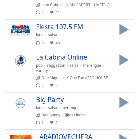
Remaining
Juan Gabriel - JUAN GABRIEL - HASTA QUE TE CONOC
Time
-
2
51
-:-
Fiesta 107.5 FM
1x
latin
salsa
Playback
Rate
0
48
Chapters
La Cabina Online
Chapters
pop
reggaeton
salsa
merengue
variety
Descriptions
Don Miguelo - Y Que Fue AFRO HOUSE
2
5
descriptions
off
,
Big Party
selected
latin
salsa
merengue
Subtitles
Bad Bunny - Ojitos Lindos
1
2
subtitles
settings
,
LARADIOVEGUERA