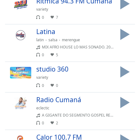
Ritmica 94.3 FM Cumana
of
dialog
variety
window.
0
7
Escape
will
Latina
cancel
latin
salsa
merengue
and
MIX AFRO HOUSE LO MAS SONADO. 2026 - MIX AFRO HOUSE LO MAS SONADO. 2026
close
0
5
the
window.
studio 360
variety
Text
Color
0
0
Radio Cumaná
Opacity
eclectic
A GIGANTE DO SEGMENTO GOSPEL REDE CONTINENTAL LIVE COM MAIS DE 1.577 RÁDIOS INTERLIGADAS NOSSO WHATSAPP 5511910270654 DEUS ABENÇOE
Text
0
2
Background
Color
Calor 100.7 FM