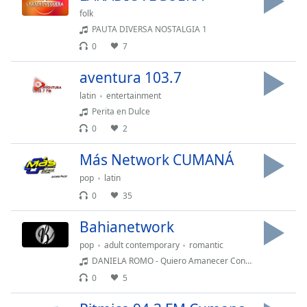
opens
subtitles
folk
settings
PAUTA DIVERSA NOSTALGIA 1
dialog
0
7
subtitles
off
,
aventura 103.7
selected
latin
entertainment
Perita en Dulce
Audio
Track
0
2
Picture-
Más Network CUMANÁ
in-
Picture
pop
latin
Fullscreen
0
35
This
is
Bahianetwork
a
pop
adult contemporary
romantic
modal
DANIELA ROMO - Quiero Amanecer Con Alguien
window.
0
5
Beginning