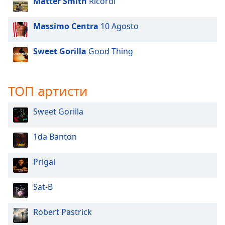
Color
Matter Smith
Ricordi
Massimo Centra
10 Agosto
Opacity
Sweet Gorilla
Good Thing
Caption
Area
Background
ТОП артисти
Color
Sweet Gorilla
Opacity
1da Banton
Font
Size
Prigal
Sat-B
Text
Edge
Robert Pastrick
Style