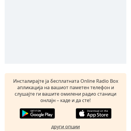
opens
subtitles
settings
dialog
subtitles
off
,
selected
Audio
Track
Picture-
in-
Picture
Инсталирајте ја бесплатната Online Radio Box
Fullscreen
апликација на вашиот паметен телефон и
This
слушајте ги вашите омилени радио станици
is
онлајн – каде и да сте!
a
modal
window.
други опции