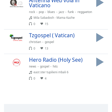
Antenna Web vola in
Vaticano
Remaining
Time
-
rock
pop
blues
jazz
funk
reggaeton
-:-
Mila Sabadosh - Mama Kazhe
0
15
1x
Playback
Tzgospel ( Vatican)
Rate
christian
gospel
Chapters
0
13
Chapters
Hero Radio (Holy See)
Descriptions
news
gospel
hits
east ster tupilieni mbali 6
descriptions
0
4
off
,
selected
Subtitles
subtitles
settings
,