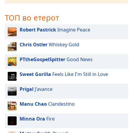
Beginning
of
dialog
ТОП во етерот
window.
Escape
Robert Pastrick
Imagine Peace
will
cancel
Chris Ostler
Whiskey Gold
and
close
the
PTtheGospelSpitter
Good News
window.
Sweet Gorilla
Feels Like I'm Still in Love
Text
Color
Prigal
J'avance
Opacity
Manu Chao
Clandestino
Minna Ora
Fire
Text
Background