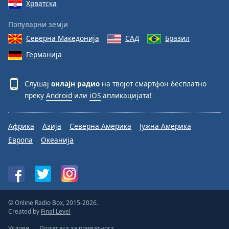
Хрватска
Популарни земји
Северна Македонија
САД
Бразил
Германија
Слушај
онлајн радио
на твојот смартфон бесплатно
преку
Android
или
iOS
апликацијата!
Африка
Азија
Северна Америка
Јужна Америка
Европа
Океанија
© Online Radio Box, 2015-2026.
Created by
Final Level
Услови
Политика за приватност