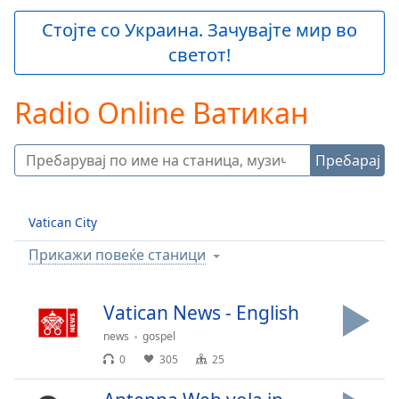
is
loading.
Стојте со Украина. Зачувајте мир во
Play
светот!
Video
Play
Skip
Radio Online Ватикан
Backward
Skip
Forward
Пребарај
Mute
Current
Time
0:00
Vatican City
/
Duration
-:-
Прикажи повеќе станици
Loaded
:
0.00%
Stream
Vatican News - English
Type
LIVE
news
gospel
Seek to
live,
0
305
25
currently
behind
live
LIVE