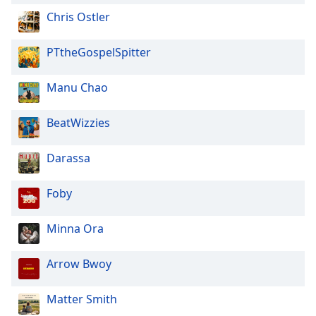
Chris Ostler
Font
Family
PTtheGospelSpitter
Reset
Manu Chao
Done
Close
BeatWizzies
Modal
Dialog
End
Darassa
of
dialog
Foby
window.
Minna Ora
Arrow Bwoy
Matter Smith