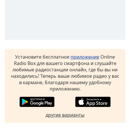
of
dialog
window.
Escape
will
cancel
and
close
the
Установите бесплатное
приложение
Online
window.
Radio Box для вашего смартфона и слушайте
любимые радиостанции онлайн, где бы вы ни
Text
находились! Теперь ваше любимое радио у вас
Color
в кармане, благодаря нашему удобному
приложению.
Opacity
Text
другие варианты
Background
Color