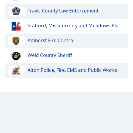
Font
Travis County Law Enforcement
Family
Stafford, Missouri City and Meadows Place Police and Fire
Reset
Done
Amherst Fire Control
Close
Modal
Dialog
Weld County Sheriff
End
of
Alton Police, Fire, EMS and Public Works
dialog
window.