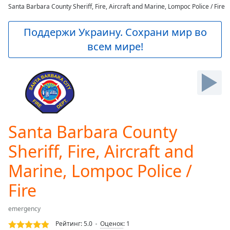
loading.
Santa Barbara County Sheriff, Fire, Aircraft and Marine, Lompoc Police / Fire
Play
Video
Поддержи Украину. Сохрани мир во
Play
всем мире!
Skip
Backward
Skip
Forward
Mute
Current
Time
0:00
/
Santa Barbara County
Duration
-:-
Loaded
:
Sheriff, Fire, Aircraft and
0.00%
Stream
Marine, Lompoc Police /
Type
LIVE
Fire
Seek to
live,
currently
emergency
behind
live
LIVE
Рейтинг:
5.0
Оценок
:
1