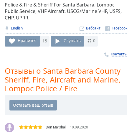
Remaining
Police & Fire & Sheriff For Santa Barbara. Lompoc
Time
-
Public Service, VHF Aircraft. USCG/Marine VHF, USFS,
-:-
CHP, UPRR.
1x
English
Вебсайт
Playback
Rate
Нравится
15
Слушать
0
Chapters
Контакты
Chapters
Отзывы о Santa Barbara County
Descriptions
Sheriff, Fire, Aircraft and Marine,
descriptions
Lompoc Police / Fire
off
,
selected
Subtitles
subtitles
settings
,
Don Marshall
10.09.2020
opens