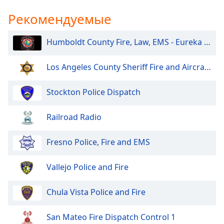
Рекомендуемые
Opacity
Humboldt County Fire, Law, EMS - Eureka and North
Caption
Area
Los Angeles County Sheriff Fire and Aircraft Santa Clarita V
Background
Color
Stockton Police Dispatch
Opacity
Railroad Radio
Font
Fresno Police, Fire and EMS
Size
Vallejo Police and Fire
Text
Edge
Chula Vista Police and Fire
Style
San Mateo Fire Dispatch Control 1