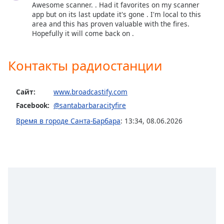
Awesome scanner. . Had it favorites on my scanner
subtitles
app but on its last update it's gone . I'm local to this
settings
area and this has proven valuable with the fires.
dialog
Hopefully it will come back on .
subtitles
off
,
Контакты радиостанции
selected
Audio
Сайт:
www.broadcastify.com
Track
Facebook:
@santabarbaracityfire
Picture-
in-
Время в городе Санта-Барбара
:
13:34
,
08.06.2026
Picture
Fullscreen
This
is
a
modal
window.
Beginning