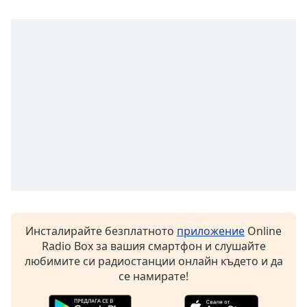
Font
Family
Reset
Done
Close
Modal
Dialog
End
of
dialog
window.
Инсталирайте безплатното
приложение
Online
Radio Box за вашия смартфон и слушайте
любимите си радиостанции онлайн където и да
се намирате!