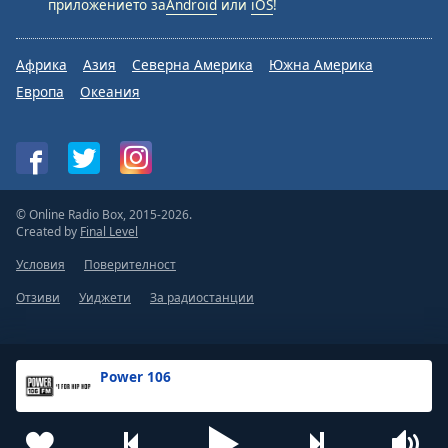
приложението за
Android
или
iOS
!
Африка
Азия
Северна Америка
Южна Америка
Европа
Океания
© Online Radio Box, 2015-2026.
Created by
Final Level
Условия
Поверителност
Отзиви
Уиджети
За радиостанции
Power 106