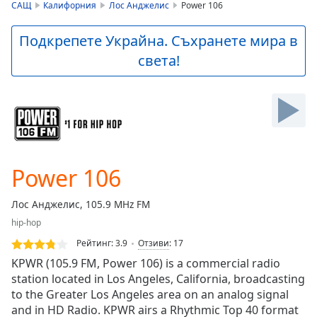
is
САЩ
Калифорния
Лос Анджелис
Power 106
loading.
Play
Подкрепете Украйна. Съхранете мира в
Video
света!
Play
Skip
Backward
Skip
Forward
Mute
Current
Time
0:00
Power 106
/
Duration
-:-
Лос Анджелис, 105.9 MHz FM
Loaded
:
hip-hop
0.00%
Stream
Рейтинг:
3.9
Отзиви
:
17
Type
LIVE
KPWR (105.9 FM, Power 106) is a commercial radio
Seek to
station located in Los Angeles, California, broadcasting
live,
to the Greater Los Angeles area on an analog signal
currently
behind
and in HD Radio. KPWR airs a Rhythmic Top 40 format
live
LIVE