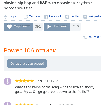
playing hip hop and R&B with occasional rhythmic
Remaining
pop/dance titles.
Time
-
-:-
English
Уебсайт
1x
Харесайте
592
Пускане
0
Playback
Rate
Контакти
Chapters
Power 106 отзиви
Chapters
Descriptions
descriptions
off
,
selected
User
11.11.2023
What's the name of the song with the lyrics " shorty
Subtitles
got... My ... On go go,drop it down to the flo flo"?
subtitles
settings
,