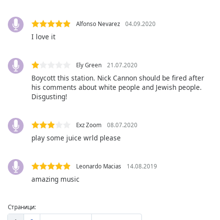
Beginning
of
dialog
Alfonso Nevarez
04.09.2020
window.
I love it
Escape
will
cancel
Ely Green
21.07.2020
and
Boycott this station. Nick Cannon should be fired after
close
his comments about white people and Jewish people.
Disgusting!
the
window.
Exz Zoom
08.07.2020
Text
play some juice wrld please
Color
Leonardo Macias
14.08.2019
Opacity
amazing music
Text
Страници:
Background