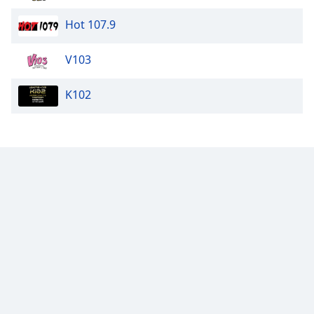
Hot 107.9
V103
K102