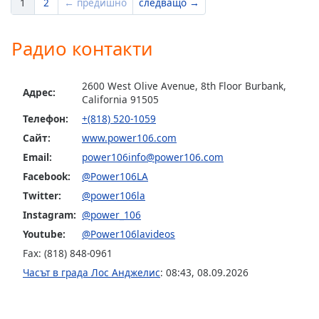
Color
1
2
← предишно
следващо →
Opacity
Радио контакти
Caption
2600 West Olive Avenue, 8th Floor Burbank,
Адрес:
Area
California 91505
Background
Телефон:
+(818) 520-1059
Color
Сайт:
www.power106.com
Email:
power106info@power106.com
Opacity
Facebook:
@Power106LA
Twitter:
@power106la
Font
Instagram:
@power_106
Size
Youtube:
@Power106lavideos
Fax: (818) 848-0961
Text
Часът в града Лос Анджелис
:
08:43
,
08.09.2026
Edge
Style