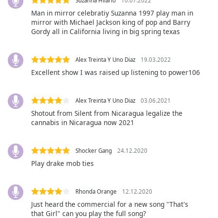
Suzanna Hilario
10.07.2022
opens
Man in mirror celebratiy Suzanna 1997 play man in
subtitles
mirror with Michael Jackson king of pop and Barry
settings
Gordy all in California living in big spring texas
dialog
subtitles
Alex Treinta Y Uno Diaz
19.03.2022
off
,
selected
Excellent show I was raised up listening to power106
Audio
Track
Alex Treinta Y Uno Diaz
03.06.2021
Shotout from Silent from Nicaragua legalize the
Picture-
cannabis in Nicaragua now 2021
in-
Picture
Fullscreen
Shocker Gang
24.12.2020
This
Play drake mob ties
is
a
modal
Rhonda Orange
12.12.2020
window.
Just heard the commercial for a new song "That's
that Girl" can you play the full song?