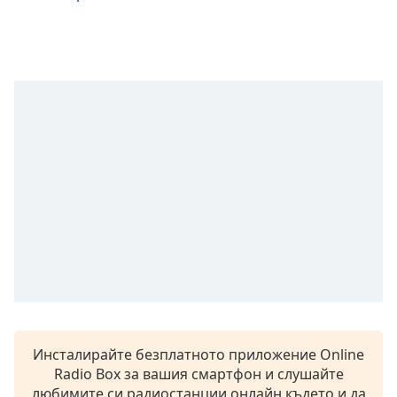
Color
Opacity
Caption
Area
Background
Color
Opacity
Font
Size
Text
Инсталирайте безплатното приложение Online
Edge
Radio Box за вашия смартфон и слушайте
Style
любимите си радиостанции онлайн където и да