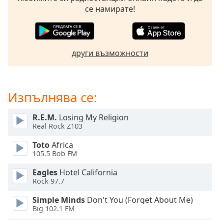
се намирате!
Font
Family
други възможности
Reset
Done
Close
Modal
Изпълнява се:
Dialog
End
of
R.E.M.
Losing My Religion
dialog
Real Rock Z103
window.
Toto
Africa
105.5 Bob FM
Eagles
Hotel California
Rock 97.7
Simple Minds
Don't You (Forget About Me)
Big 102.1 FM