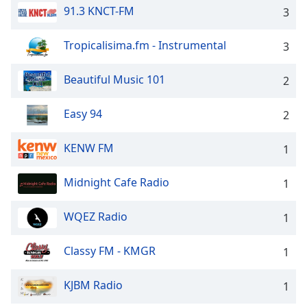
opens
91.3 KNCT-FM
3
subtitles
settings
Tropicalisima.fm - Instrumental
3
dialog
subtitles
Beautiful Music 101
2
off
,
selected
Easy 94
2
Audio
Track
KENW FM
1
Picture-
in-
Midnight Cafe Radio
1
Picture
Fullscreen
This
WQEZ Radio
1
is
a
Classy FM - KMGR
1
modal
window.
KJBM Radio
1