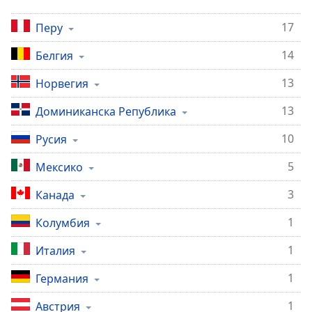
Beginning
of
17
Перу
dialog
window.
14
Белгия
Escape
will
13
Норвегия
cancel
and
13
Доминиканска Република
close
10
the
Русия
window.
5
Мексико
Text
3
Канада
Color
1
Колумбия
Opacity
1
Италия
1
Германия
Text
Background
1
Австрия