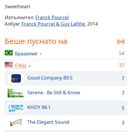
Remaining
Sweetheart
Time
-
Изпълнител:
Franck Pourcel
-:-
Албум:
Franck Pourcel & Guy Lafitte
, 2014
1x
Беше пуснато на
Playback
Rate
54
Бразилия
Chapters
37
Chapters
САЩ
Good Company 89.5
Descriptions
7
descriptions
Serene - Be Still & Know
7
off
,
selected
KHOY 88.1
5
Subtitles
The Elegant Sound
3
subtitles
settings
,