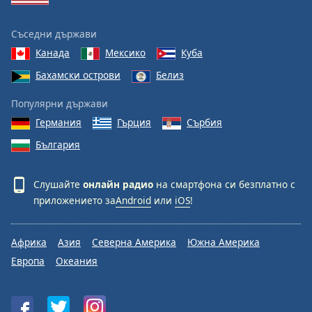
Съседни държави
Канада
Мексико
Куба
Бахамски острови
Белиз
Популярни държави
Германия
Гърция
Сърбия
България
Слушайте
онлайн радио
на смартфона си безплатно с
приложението за
Android
или
iOS
!
Африка
Азия
Северна Америка
Южна Америка
Европа
Океания