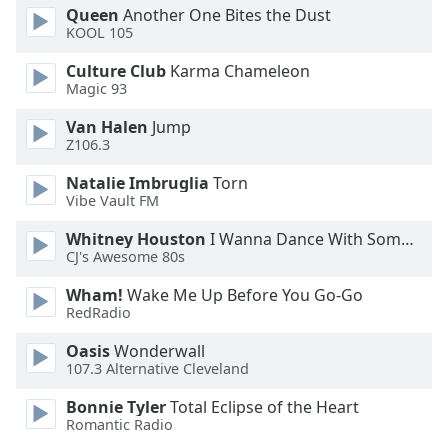
Queen
Another One Bites the Dust
KOOL 105
Culture Club
Karma Chameleon
Magic 93
Van Halen
Jump
Z106.3
Natalie Imbruglia
Torn
Vibe Vault FM
Whitney Houston
I Wanna Dance With Somebody
CJ's Awesome 80s
Wham!
Wake Me Up Before You Go-Go
RedRadio
Oasis
Wonderwall
107.3 Alternative Cleveland
Bonnie Tyler
Total Eclipse of the Heart
Romantic Radio