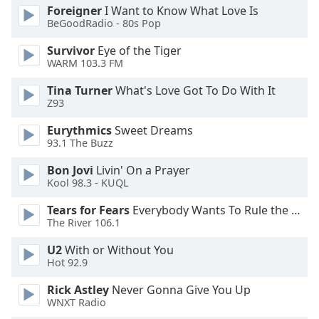
Foreigner
I Want to Know What Love Is
BeGoodRadio - 80s Pop
Survivor
Eye of the Tiger
WARM 103.3 FM
Tina Turner
What's Love Got To Do With It
Z93
Eurythmics
Sweet Dreams
93.1 The Buzz
Bon Jovi
Livin' On a Prayer
Kool 98.3 - KUQL
Tears for Fears
Everybody Wants To Rule the World
The River 106.1
U2
With or Without You
Hot 92.9
Rick Astley
Never Gonna Give You Up
WNXT Radio