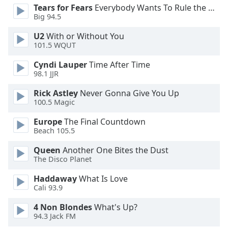
Tears for Fears
Everybody Wants To Rule the World
Big 94.5
Opacity
U2
With or Without You
101.5 WQUT
Caption
Area
Cyndi Lauper
Time After Time
Background
98.1 JJR
Color
Rick Astley
Never Gonna Give You Up
100.5 Magic
Opacity
Europe
The Final Countdown
Beach 105.5
Font
Queen
Another One Bites the Dust
Size
The Disco Planet
Haddaway
What Is Love
Text
Cali 93.9
Edge
Style
4 Non Blondes
What's Up?
94.3 Jack FM