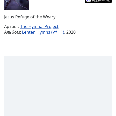
Remaining
Time
-
-:-
Jesus Refuge of the Weary
1x
Артист:
The Hymnal Project
Playback
Альбом:
Lenten Hymns (V*l. 1)
, 2020
Rate
Chapters
Chapters
Descriptions
descriptions
off
,
selected
Subtitles
subtitles
settings
,
opens