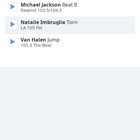
Font
Michael Jackson
Beat It
Rewind 103.5/104.3
Family
Natalie Imbruglia
Torn
LA 105 FM
Reset
Done
Van Halen
Jump
Close
105.3 The Bear
Modal
Dialog
End
of
dialog
window.