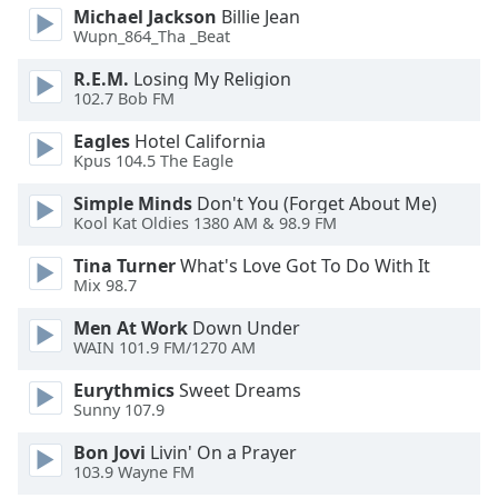
of
Michael Jackson
Billie Jean
dialog
Wupn_864_Tha _Beat
window.
Escape
R.E.M.
Losing My Religion
102.7 Bob FM
will
cancel
Eagles
Hotel California
and
Kpus 104.5 The Eagle
close
the
Simple Minds
Don't You (Forget About Me)
Kool Kat Oldies 1380 AM & 98.9 FM
window.
Tina Turner
What's Love Got To Do With It
Text
Mix 98.7
Color
Men At Work
Down Under
WAIN 101.9 FM/1270 AM
Opacity
Eurythmics
Sweet Dreams
Sunny 107.9
Text
Bon Jovi
Livin' On a Prayer
Background
103.9 Wayne FM
Color