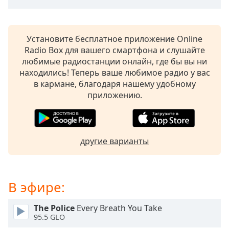
subtitles
settings
dialog
Установите бесплатное приложение Online
subtitles
Radio Box для вашего смартфона и слушайте
off
,
любимые радиостанции онлайн, где бы вы ни
selected
находились! Теперь ваше любимое радио у вас
в кармане, благодаря нашему удобному
Audio
приложению.
Track
Picture-
in-
Picture
другие варианты
Fullscreen
This
is
a
В эфире:
modal
window.
The Police
Every Breath You Take
95.5 GLO
Beginning