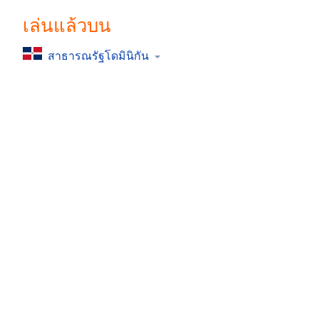
Chapters
เล่นแล้วบน
Chapters
สาธารณรัฐโดมินิกัน
Descriptions
descriptions
off
,
selected
Subtitles
subtitles
settings
,
opens
subtitles
settings
dialog
subtitles
off
,
selected