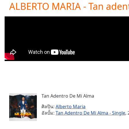
Current
ALBERTO MARIA - Tan adent
Time
0:00
/
Duration
-:-
Loaded
:
0.00%
0:00
Stream
Type
LIVE
Seek to
live,
currently
behind
live
LIVE
Remaining
Time
-
-:-
Tan Adentro De Mi Alma
ศิลปิน:
Alberto Maria
1x
อัลบั้ม:
Tan Adentro De Mi Alma - Single
,
Playback
Rate