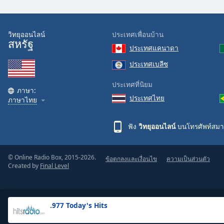
the
window.
วิทยุออนไลน์
ประเทศเพื่อนบ้าน
สหรัฐ
Text
ประเทศแคนาดา
Color
ประเทศเบลีซ
Opacity
ประเทศที่นิยม
ภาษา:
ประเทศไทย
ภาษาไทย
Text
Background
ฟัง
วิทยุออนไลน์
บนโทรศัพท์สมา
Color
© Online Radio Box, 2015-2026.
ข้อตกลงและเงื่อนไข
ความเป็นส่วนตัว
Opacity
Created by
Final Level
Caption
Area
.977 Today's Hits
Background