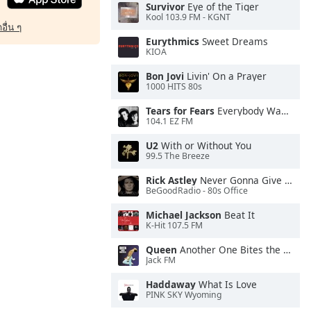
Survivor
Eye of the Tiger
Kool 103.9 FM - KGNT
อื่น ๆ
Eurythmics
Sweet Dreams
KIOA
Bon Jovi
Livin' On a Prayer
1000 HITS 80s
Tears for Fears
Everybody Wants To Rule the World
104.1 EZ FM
U2
With or Without You
99.5 The Breeze
Rick Astley
Never Gonna Give You Up
BeGoodRadio - 80s Office
Michael Jackson
Beat It
K-Hit 107.5 FM
Queen
Another One Bites the Dust
Jack FM
Haddaway
What Is Love
PINK SKY Wyoming