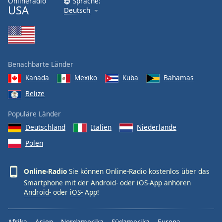
Onlineradio
Sprache:
USA
Deutsch
Benachbarte Länder
Kanada
Mexiko
Kuba
Bahamas
Belize
Populäre Länder
Deutschland
Italien
Niederlande
Polen
Online-Radio
Sie können Online-Radio kostenlos über das
Smartphone mit der Android- oder iOS-App anhören
Android-
oder
iOS-
App!
Afrika
Asien
Nordamerika
Südamerika
Europa