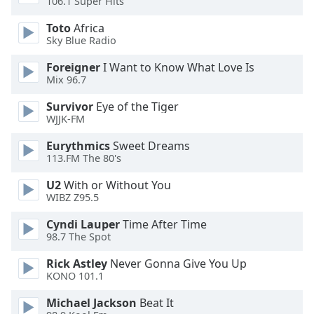
Beginning
106.1 Super Hits
of
Toto
Africa
dialog
Sky Blue Radio
window.
Escape
Foreigner
I Want to Know What Love Is
will
Mix 96.7
cancel
Survivor
Eye of the Tiger
and
WJJK-FM
close
the
Eurythmics
Sweet Dreams
window.
113.FM The 80's
U2
With or Without You
Text
WIBZ Z95.5
Color
Cyndi Lauper
Time After Time
98.7 The Spot
Opacity
Rick Astley
Never Gonna Give You Up
KONO 101.1
Text
Background
Michael Jackson
Beat It