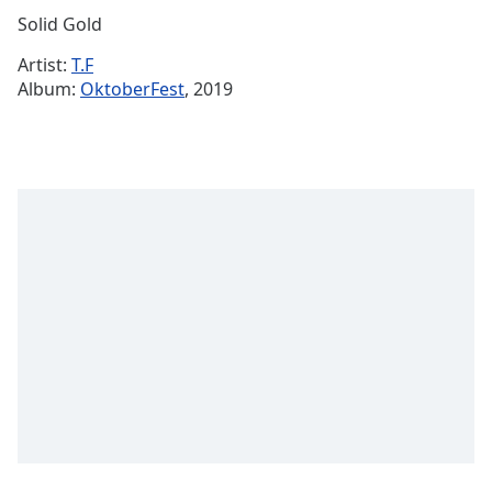
Remaining
Solid Gold
Time
-
Artist:
T.F
-:-
Album:
OktoberFest
, 2019
1x
Playback
Rate
Chapters
Chapters
Descriptions
descriptions
off
,
selected
Subtitles
subtitles
settings
,