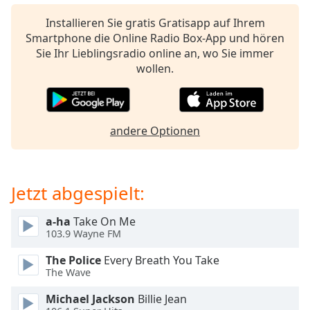
opens
Installieren Sie gratis Gratisapp auf Ihrem
subtitles
Smartphone die Online Radio Box-App und hören
settings
Sie Ihr Lieblingsradio online an, wo Sie immer
dialog
wollen.
subtitles
off
,
selected
andere Optionen
Audio
Track
Picture-
in-
Jetzt abgespielt:
Picture
Fullscreen
This
a-ha
Take On Me
is
103.9 Wayne FM
a
The Police
Every Breath You Take
modal
The Wave
window.
Michael Jackson
Billie Jean