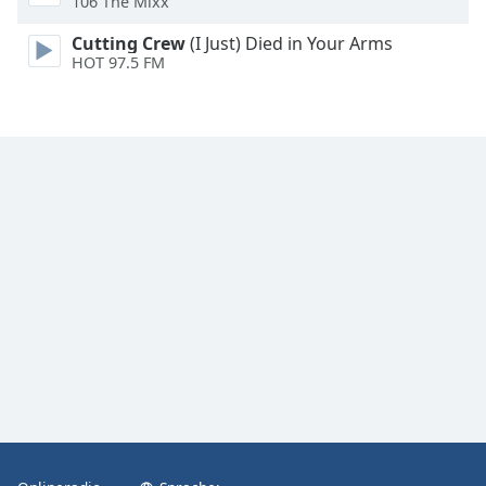
106 The Mixx
Font
Cutting Crew
(I Just) Died in Your Arms
Family
HOT 97.5 FM
Reset
Done
Close
Modal
Dialog
End
of
dialog
window.