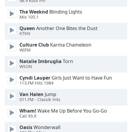
Color
98.9 Kool Fm
The Weeknd
Blinding Lights
Mix 105.1
Opacity
Queen
Another One Bites the Dust
KTKN
Caption
Area
Culture Club
Karma Chameleon
Background
WIFM
Color
Natalie Imbruglia
Torn
WSON
Opacity
Cyndi Lauper
Girls Just Want to Have Fun
113.FM Hits 1984
Font
Van Halen
Jump
Size
011.FM - Classik Hits
Wham!
Wake Me Up Before You Go-Go
Text
Cali 93.9
Edge
Style
Oasis
Wonderwall