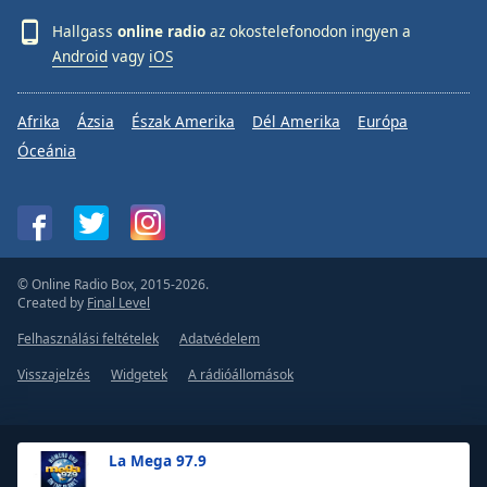
Hallgass
online radio
az okostelefonodon ingyen a
Android
vagy
iOS
Afrika
Ázsia
Észak Amerika
Dél Amerika
Európa
Óceánia
© Online Radio Box, 2015-2026.
Created by
Final Level
Felhasználási feltételek
Adatvédelem
Visszajelzés
Widgetek
A rádióállomások
La Mega 97.9