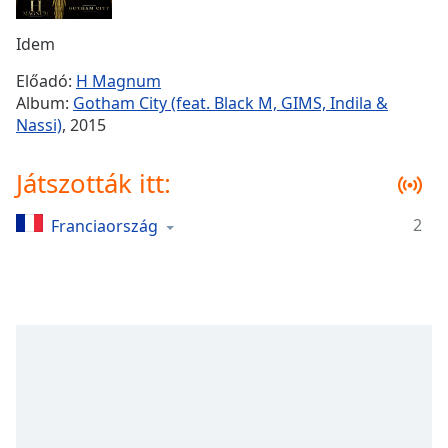
Remaining
Time
-
Idem
-:-
Előadó:
H Magnum
1x
Album:
Gotham City (feat. Black M, GIMS, Indila &
Playback
Nassi)
, 2015
Rate
Chapters
Játszották itt:
Chapters
2
Franciaország
Descriptions
descriptions
off
,
selected
Subtitles
subtitles
settings
,