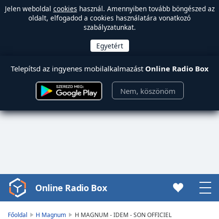
Jelen weboldal
cookies
használ. Amennyiben tovább böngészed az
oldalt, elfogadod a cookies használatára vonatkozó
szabályzatunkat.
Telepítsd az ingyenes mobilalkalmazást
Online Radio Box
Nem, köszönöm
Online Radio Box
Video
Player
is
Főoldal
H Magnum
H MAGNUM - IDEM - SON OFFICIEL