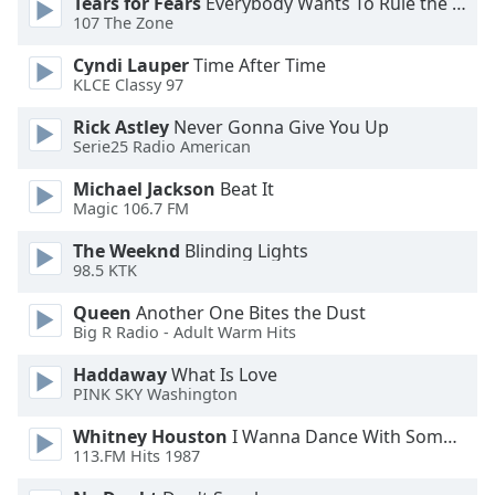
Tears for Fears
Everybody Wants To Rule the World
107 The Zone
Opacity
Cyndi Lauper
Time After Time
KLCE Classy 97
Caption
Rick Astley
Never Gonna Give You Up
Area
Serie25 Radio American
Background
Color
Michael Jackson
Beat It
Magic 106.7 FM
Opacity
The Weeknd
Blinding Lights
98.5 KTK
Queen
Another One Bites the Dust
Font
Big R Radio - Adult Warm Hits
Size
Haddaway
What Is Love
PINK SKY Washington
Text
Edge
Whitney Houston
I Wanna Dance With Somebody
Style
113.FM Hits 1987