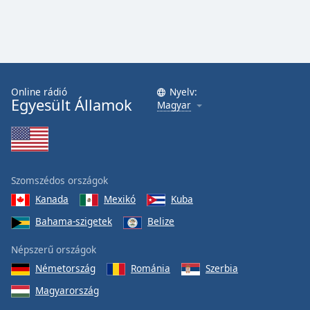
Online rádió
Nyelv:
Egyesült Államok
Magyar
Szomszédos országok
Kanada
Mexikó
Kuba
Bahama-szigetek
Belize
Népszerű országok
Németország
Románia
Szerbia
Magyarország