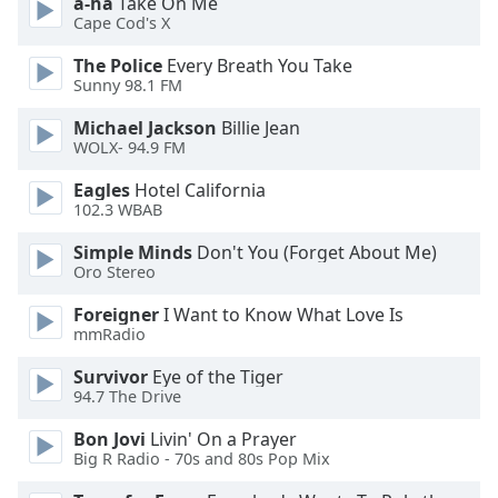
a-ha
Take On Me
of
Cape Cod's X
dialog
window.
The Police
Every Breath You Take
Escape
Sunny 98.1 FM
will
Michael Jackson
Billie Jean
cancel
WOLX- 94.9 FM
and
close
Eagles
Hotel California
the
102.3 WBAB
window.
Simple Minds
Don't You (Forget About Me)
Oro Stereo
Text
Color
Foreigner
I Want to Know What Love Is
mmRadio
Opacity
Survivor
Eye of the Tiger
94.7 The Drive
Text
Bon Jovi
Livin' On a Prayer
Background
Big R Radio - 70s and 80s Pop Mix
Color