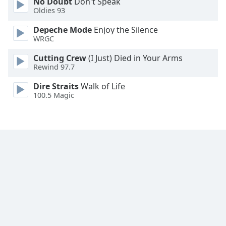
No Doubt
Don't Speak
Font
Oldies 93
Family
Depeche Mode
Enjoy the Silence
WRGC
Reset
Cutting Crew
(I Just) Died in Your Arms
Done
Rewind 97.7
Close
Modal
Dire Straits
Walk of Life
Dialog
100.5 Magic
End
of
dialog
window.