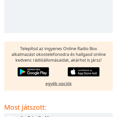
opens
subtitles
settings
dialog
subtitles
off
,
selected
Audio
Telepítsd az ingyenes Online Radio Box
Track
alkalmazást okostelefonodra és hallgasd online
Picture-
kedvenc rádióállomásaidat, akárhol is jársz!
in-
Picture
Fullscreen
This
egyéb opciók
is
a
modal
window.
Most játszott:
Beginning