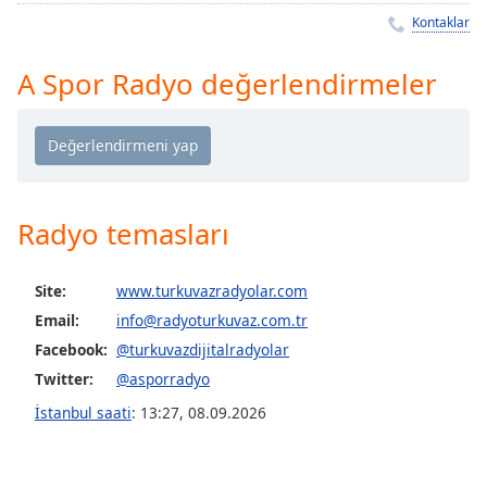
Remaining
Kontaklar
Time
-
-:-
A Spor Radyo değerlendirmeler
1x
Playback
Rate
Chapters
Chapters
Radyo temasları
Descriptions
Site:
www.turkuvazradyolar.com
descriptions
Email:
info@radyoturkuvaz.com.tr
off
,
Facebook:
@turkuvazdijitalradyolar
selected
Twitter:
@asporradyo
Subtitles
İstanbul saati
:
13:27
,
08.09.2026
subtitles
settings
,