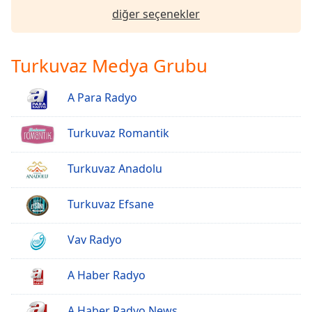
of
diğer seçenekler
dialog
window.
Escape
Turkuvaz Medya Grubu
will
cancel
A Para Radyo
and
close
the
Turkuvaz Romantik
window.
Turkuvaz Anadolu
Text
Color
Turkuvaz Efsane
Opacity
Vav Radyo
Text
A Haber Radyo
Background
Color
A Haber Radyo News