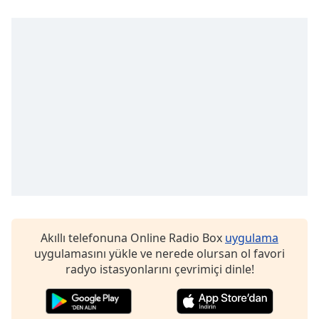
opens
subtitles
settings
dialog
subtitles
off
,
selected
Audio
Track
Picture-
in-
Picture
Fullscreen
This
is
Akıllı telefonuna Online Radio Box
uygulama
a
uygulamasını yükle ve nerede olursan ol favori
modal
radyo istasyonlarını çevrimiçi dinle!
window.
Beginning