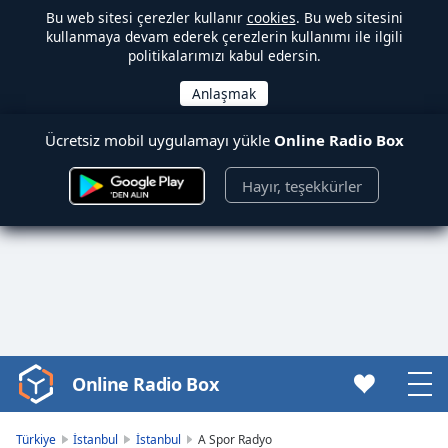
Bu web sitesi çerezler kullanır
cookies
. Bu web sitesini
kullanmaya devam ederek çerezlerin kullanımı ile ilgili
politikalarımızı kabul edersin.
Ücretsiz mobil uygulamayı yükle
Online Radio Box
Hayır, teşekkürler
Online Radio Box
Video
Player
is
Türkiye
İstanbul
İstanbul
A Spor Radyo