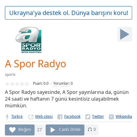
loading.
Play
Ukrayna'ya destek ol. Dünya barışını koru!
Video
Play
Skip
Backward
Skip
Forward
Mute
Current
A Spor Radyo
Time
0:00
/
sports
Duration
-:-
Puan:
0.0
Yorumlar
:
0
Loaded
:
A Spor Radyo sayesinde, A Spor yayınlarına da, günün
0.00%
24 saati ve haftanın 7 günü kesintisiz ulaşabilmek
Stream
mümkün.
Type
LIVE
Seek to
Türkçe
Web sitesi
live,
currently
behind
Beğen
27
Canlı Dinle
0
live
LIVE