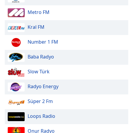
Font
Family
Metro FM
Kral FM
Reset
Done
Number 1 FM
Close
Modal
Dialog
Baba Radyo
End
of
Slow Türk
dialog
window.
Radyo Energy
Süper 2 Fm
Loops Radio
Onur Radyo