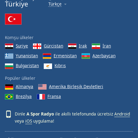
Türkiye
Türkçe
Komşu ülkeler
Suriye
Gürcistan
Irak
İran
Yunanistan
Ermenistan
Azerbaycan
Bulgaristan
Kıbrıs
Popüler ülkeler
Almanya
Amerika Birleşik Devletleri
Brezilya
Fransa
Dinle
A Spor Radyo
ile akıllı telefonunda ücretsiz
Android
veya
iOS
uygulama!