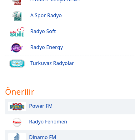
Opacity
A Spor Radyo
Radyo Soft
Caption
Area
Background
Radyo Energy
Color
Turkuvaz Radyolar
Opacity
Font
Önerilir
Size
Power FM
Text
Edge
Radyo Fenomen
Style
Dinamo FM