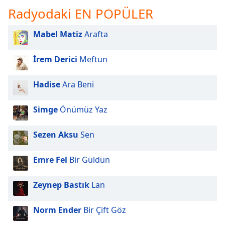
of
Radyodaki EN POPÜLER
dialog
window.
Mabel Matiz
Arafta
Escape
will
cancel
İrem Derici
Meftun
and
close
Hadise
Ara Beni
the
window.
Simge
Önümüz Yaz
Text
Sezen Aksu
Sen
Color
Emre Fel
Bir Güldün
Opacity
Zeynep Bastık
Lan
Text
Background
Norm Ender
Bir Çift Göz
Color