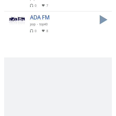
Remaining
0
7
Time
-
-:-
ADA FM
1x
pop
top40
Playback
0
8
Rate
Chapters
Chapters
Descriptions
descriptions
off
,
selected
Subtitles
subtitles
settings
,