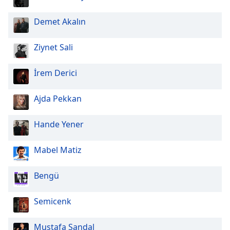
Font
Family
Demet Akalın
Ziynet Sali
Reset
Done
İrem Derici
Close
Modal
Dialog
Ajda Pekkan
End
of
dialog
Hande Yener
window.
Mabel Matiz
Bengü
Semicenk
Mustafa Sandal