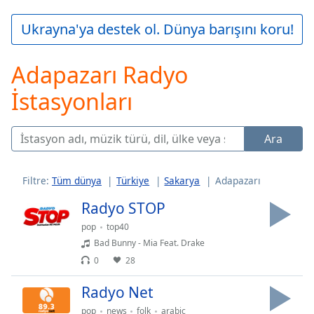
loading.
Play
Ukrayna'ya destek ol. Dünya barışını koru!
Video
Play
Adapazarı Radyo
Skip
Backward
İstasyonları
Skip
Forward
Mute
Current
Ara
Time
0:00
/
Duration
-:-
Filtre:
Tüm dünya
Türkiye
Sakarya
Adapazarı
Loaded
:
Radyo STOP
0.00%
Stream
pop
top40
Type
LIVE
Bad Bunny - Mia Feat. Drake
Seek to
0
28
live,
currently
Radyo Net
behind
live
LIVE
pop
news
folk
arabic