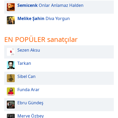
Semicenk
Onlar Anlamaz Halden
Opacity
Melike Şahin
Diva Yorgun
Caption
Area
EN POPÜLER sanatçılar
Background
Color
Sezen Aksu
Opacity
Tarkan
Font
Sibel Can
Size
Funda Arar
Text
Edge
Ebru Gündeş
Style
Merve Özbey