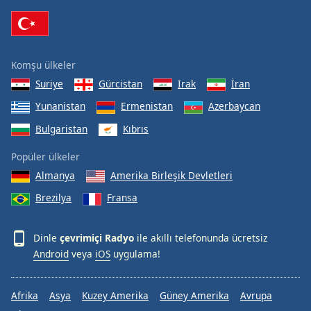
Komşu ülkeler
Suriye
Gürcistan
Irak
İran
Yunanistan
Ermenistan
Azerbaycan
Bulgaristan
Kıbrıs
Popüler ülkeler
Almanya
Amerika Birleşik Devletleri
Brezilya
Fransa
Dinle
çevrimiçi Radyo
ile akıllı telefonunda ücretsiz
Android
veya
iOS
uygulama!
Afrika
Asya
Kuzey Amerika
Güney Amerika
Avrupa