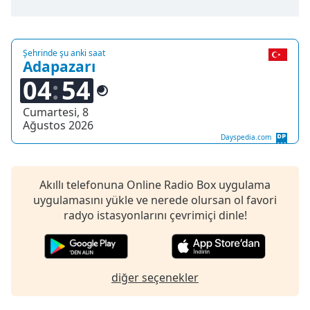
opens
subtitles
settings
dialog
Şehrinde şu anki saat
subtitles
Adapazarı
off
,
04
54
selected
Cumartesi, 8
Audio
Ağustos 2026
Track
Dayspedia.com
Picture-
in-
Picture
Akıllı telefonuna Online Radio Box uygulama
Fullscreen
uygulamasını yükle ve nerede olursan ol favori
This
radyo istasyonlarını çevrimiçi dinle!
is
a
modal
window.
diğer seçenekler
Beginning