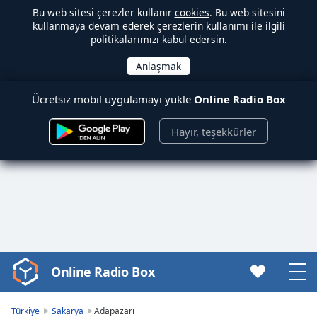
Bu web sitesi çerezler kullanır
cookies
. Bu web sitesini
kullanmaya devam ederek çerezlerin kullanımı ile ilgili
politikalarımızı kabul edersin.
Ücretsiz mobil uygulamayı yükle
Online Radio Box
Hayır, teşekkürler
Online Radio Box
Video
Player
is
Türkiye
Sakarya
Adapazarı