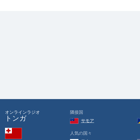
Color
Opacity
Font
Size
Text
Edge
Style
Font
Family
オンラインラジオ
隣接国
トンガ
サモア
Reset
Done
人気の国々
Close
Modal