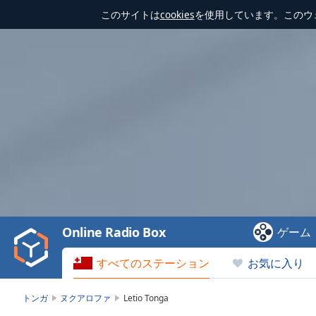
このサイトは
cookies
を使用しています。このウ
Video
Player
is
loading.
Play
Video
Online Radio Box
ゲーム
Play
Skip
すべてのステーション
お気に入り
Backward
Skip
Forward
トンガ
ヌクアロファ
Letio Tonga
Mute