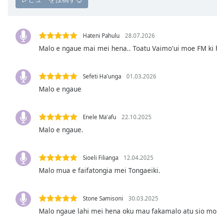
Chapters
Chapters
Hateni Pahulu
28.07.2026
Descriptions
Malo e ngaue mai mei hena.. Toatu Vaimo'ui moe FM ki h
descriptions
off
,
Sefeti Ha'unga
01.03.2026
selected
Malo e ngaue
Subtitles
subtitles
Enele Ma'afu
22.10.2025
settings
,
Malo e ngaue.
opens
subtitles
Sioeli Filianga
12.04.2025
settings
dialog
Malo mua e faifatongia mei Tongaeiki.
subtitles
off
,
Stone Samisoni
30.03.2025
selected
Malo ngaue lahi mei hena oku mau fakamalo atu sio mou