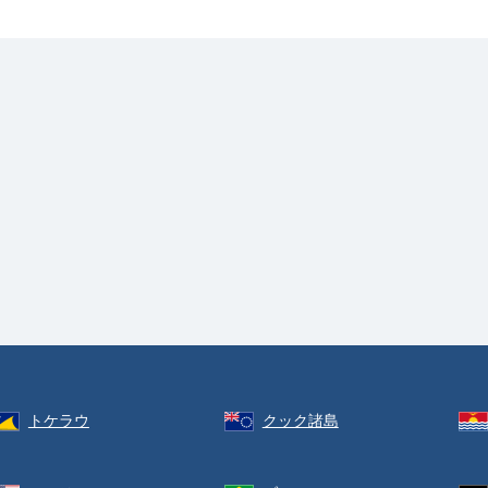
トケラウ
クック諸島