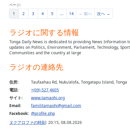
ページ:
the
window.
1
2
3
4
5
...
14
← 前へ
次へ →
Text
ラジオに関する情報
Color
Tonga Daily News is dedicated to providing News Information to
updates on Politics, Environment, Parliament, Technology, Sport
Opacity
Communities and the country at large
ラジオの連絡先
Text
Background
Color
住所:
Taufaahau Rd, Nuku'alofa, Tongatapu Island, Tonga
電話:
+(09) 527 4605
Opacity
サイト:
www.tamaohi.org
Email:
familitamaohi@gmail.com
Caption
Facebook:
@profile.php
Area
ヌクアロファの時刻
:
20:15
,
08.08.2026
Background