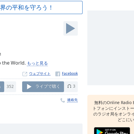
界の平和を守ろう！
1
o the World.
もっと見る
ウェブサイト
ね
352
ライブで聴く
3
連絡先
無料のOnline Radio 
トフォンにインスト
のラジオ局をオンライ
どこに