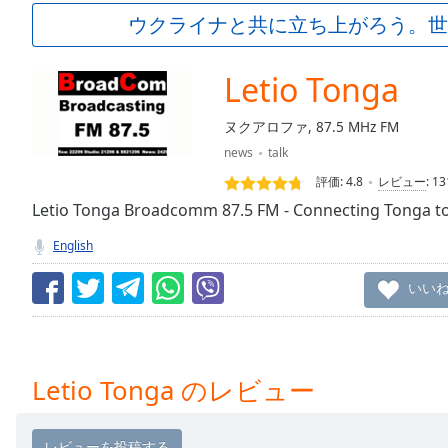
Current
ウクライナと共に立ち上がろう。世
Time
0:00
/
Duration
-:-
Letio Tonga
Loaded
:
0.00%
ヌクアロファ, 87.5 MHz FM
0:00
news
talk
Stream
Type
LIVE
評価:
4.8
レビュー
:
13
Seek to
Letio Tonga Broadcomm 87.5 FM - Connecting Tonga t
live,
currently
English
behind
live
LIVE
Remaining
いい
Time
-
-:-
1x
Letio Tonga のレビュー
Playback
Rate