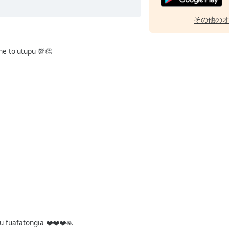
その他の
e to'utupu 💯👏
 fuafatongia ❤️❤️❤️🙏