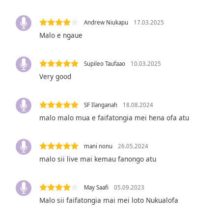
Audio
Track
Andrew Niukapu
17.03.2025
Picture-
Malo e ngaue
in-
Picture
Fullscreen
Supileo Taufaao
10.03.2025
This
Very good
is
a
modal
SF Ilanganah
18.08.2024
window.
malo malo mua e faifatongia mei hena ofa atu
Beginning
of
mani nonu
26.05.2024
dialog
malo sii live mai kemau fanongo atu
window.
Escape
will
May Saafi
05.09.2023
cancel
Malo sii faifatongia mai mei loto Nukualofa
and
close