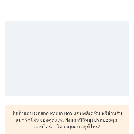
subtitles
settings
dialog
subtitles
off
,
selected
Audio
Track
Picture-
in-
Picture
Fullscreen
This
is
a
modal
window.
ติดตั้งแอป Online Radio Box แอปพลิเคชัน ฟรีสำหรับ
สมาร์ตโฟนของคุณและฟังสถานีวิทยุโปรดของคุณ
Beginning
ออนไลน์ – ไม่ว่าคุณจะอยู่ที่ไหน!
of