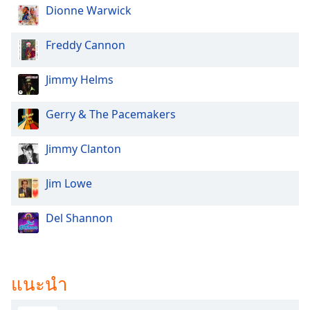
Dionne Warwick
Family
Freddy Cannon
Reset
Done
Jimmy Helms
Close
Modal
Dialog
Gerry & The Pacemakers
End
of
Jimmy Clanton
dialog
window.
Jim Lowe
Del Shannon
แนะนำ