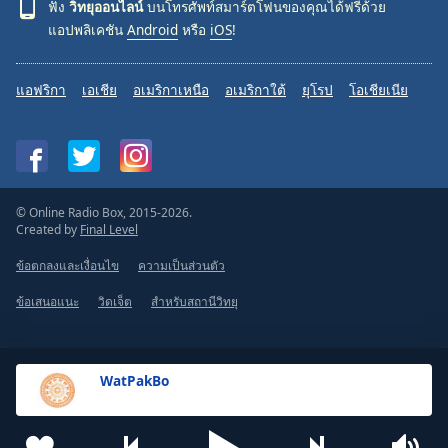
ฟัง
วิทยุออนไลน์
บนโทรศัพท์สมาร์ตโฟนของคุณได้ฟรีด้วย
แอปพลิเคชัน
Android
หรือ
iOS
!
แอฟริกา
เอเชีย
อเมริกาเหนือ
อเมริกาใต้
ยุโรป
โอเชียเนีย
© Online Radio Box, 2015-2026.
Created by
Final Level
ข้อตกลงและเงื่อนไข
ความเป็นส่วนตัว
ข้อเสนอแนะ
วิดเจ็ต
สำหรับสถานีวิทยุ
WatPakBo