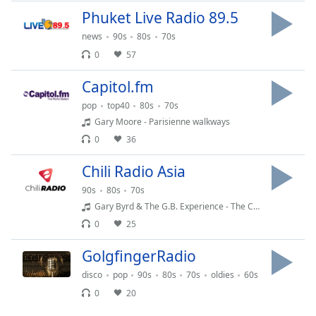
Time
-
Phuket Live Radio 89.5
-:-
news
90s
80s
70s
1x
0
57
Playback
Rate
Capitol.fm
pop
top40
80s
70s
Chapters
Gary Moore - Parisienne walkways
Chapters
0
36
Descriptions
Chili Radio Asia
descriptions
90s
80s
70s
off
,
Gary Byrd & The G.B. Experience - The Crown
selected
0
25
Subtitles
GolgfingerRadio
subtitles
disco
pop
90s
80s
70s
oldies
60s
settings
,
0
20
opens