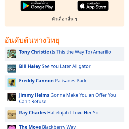
dialog
window.
Escape
ตัวเลือกอื่น ๆ
will
cancel
and
อันดับต้นทางวิทยุ
close
the
Tony Christie
(Is This the Way To) Amarillo
window.
Bill Haley
See You Later Alligator
Text
Color
Freddy Cannon
Palisades Park
Opacity
Jimmy Helms
Gonna Make You an Offer You
Can't Refuse
Text
Ray Charles
Hallelujah I Love Her So
Background
Color
The Move
Blackberry Way