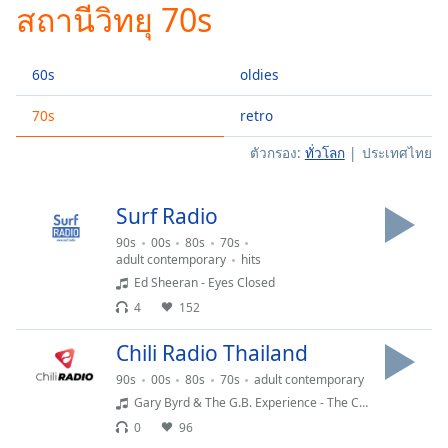
สถานีวิทยุ 70s
Play
Video
Play
60s
oldies
Skip
Backward
Skip
70s
retro
Forward
ตัวกรอง:
ทั่วโลก
ประเทศไทย
Mute
Current
Time
0:00
Surf Radio
/
Duration
-:-
90s
00s
80s
70s
Loaded
:
adult contemporary
hits
0.00%
Ed Sheeran - Eyes Closed
Stream
4
152
Type
LIVE
Chili Radio Thailand
Seek to
live,
90s
00s
80s
70s
adult contemporary
currently
behind
Gary Byrd & The G.B. Experience - The Crown
live
LIVE
0
96
Remaining