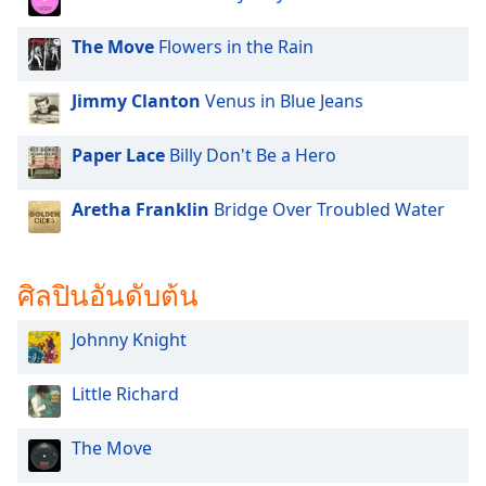
Opacity
The Move
Flowers in the Rain
Caption
Jimmy Clanton
Venus in Blue Jeans
Area
Background
Paper Lace
Billy Don't Be a Hero
Color
Aretha Franklin
Bridge Over Troubled Water
Opacity
Font
ศิลปินอันดับต้น
Size
Johnny Knight
Text
Little Richard
Edge
Style
The Move
Font