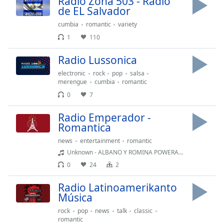
Radio Zona 503 - Radio
Remaining
de EL Salvador
Time
-
-:-
cumbia
romantic
variety
1
110
1x
Radio Lussonica
Playback
Rate
electronic
rock
pop
salsa
merengue
cumbia
romantic
Chapters
0
7
Chapters
Radio Emperador -
Descriptions
Romantica
descriptions
news
entertainment
romantic
off
,
Unknown - ALBANO Y ROMINA POWERARENA BLANCA MAR AZUL
selected
0
24
2
Subtitles
Radio Latinoamerikanto
Música
subtitles
rock
pop
news
talk
classic
settings
,
romantic