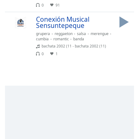
opens
0
91
subtitles
settings
Conexión Musical
dialog
Sensuntepeque
subtitles
off
,
grupera
reggaeton
salsa
merengue
cumbia
romantic
banda
selected
bachata 2002 (11 - bachata 2002 (11)
Audio
0
1
Track
Picture-
in-
Picture
Fullscreen
This
is
a
modal
window.
Beginning