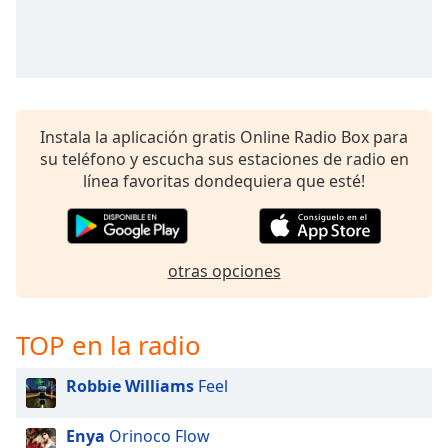
of
dialog
window.
Escape
will
cancel
Instala la aplicación gratis Online Radio Box para
and
su teléfono y escucha sus estaciones de radio en
close
línea favoritas dondequiera que esté!
the
window.
Text
otras opciones
Color
Opacity
TOP en la radio
Robbie Williams
Feel
Text
Background
Color
Enya
Orinoco Flow