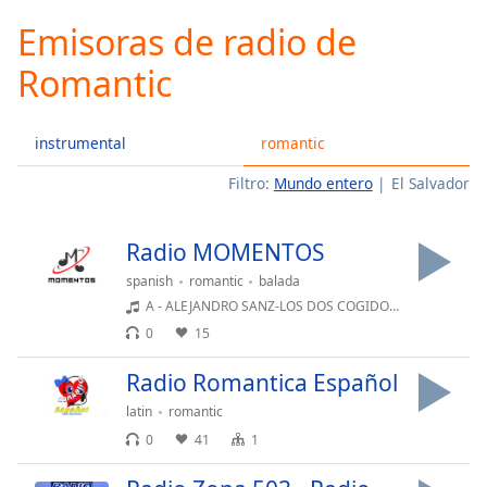
loading.
Emisoras de radio de
Play
Video
Romantic
Play
Skip
Backward
instrumental
romantic
Skip
Forward
Filtro:
Mundo entero
El Salvador
Mute
Current
Time
0:00
Radio MOMENTOS
/
Duration
-:-
spanish
romantic
balada
Loaded
:
A - ALEJANDRO SANZ-LOS DOS COGIDOS DE LA MANO (1991)
0.00%
0
15
Stream
Type
LIVE
Radio Romantica Español
Seek to
latin
romantic
live,
currently
0
41
1
behind
live
LIVE