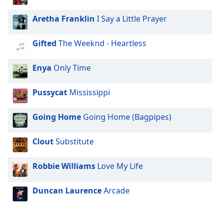
Aretha Franklin
I Say a Little Prayer
Opacity
Gifted
The Weeknd - Heartless
Caption
Area
Enya
Only Time
Background
Color
Pussycat
Mississippi
Opacity
Going Home
Going Home (Bagpipes)
Font
Clout
Substitute
Size
Robbie Williams
Love My Life
Text
Edge
Duncan Laurence
Arcade
Style