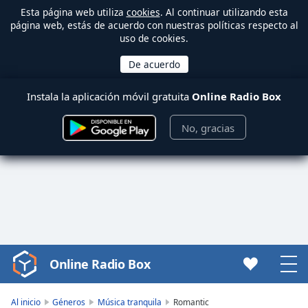
Esta página web utiliza
cookies
. Al continuar utilizando esta
página web, estás de acuerdo con nuestras políticas respecto al
uso de cookies.
Instala la aplicación móvil gratuita
Online Radio Box
No, gracias
Online Radio Box
Video
Player
is
Al inicio
Géneros
Música tranquila
Romantic