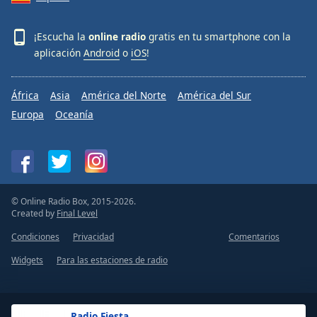
¡Escucha la
online radio
gratis en tu smartphone con la
aplicación
Android
o
iOS
!
África
Asia
América del Norte
América del Sur
Europa
Oceanía
© Online Radio Box, 2015-2026.
Created by
Final Level
Condiciones
Privacidad
Comentarios
Widgets
Para las estaciones de radio
Radio Fiesta