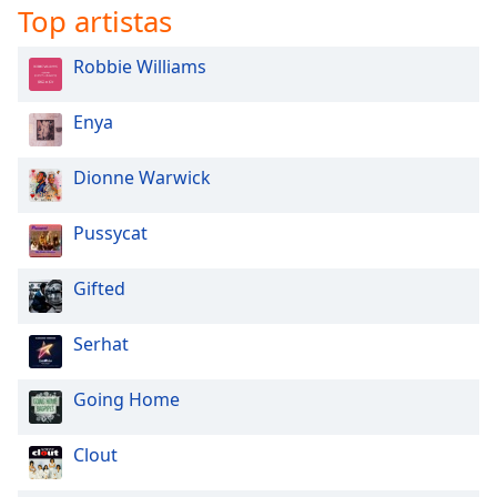
Top artistas
Font
Family
Robbie Williams
Reset
Enya
Done
Close
Dionne Warwick
Modal
Dialog
End
Pussycat
of
dialog
Gifted
window.
Serhat
Going Home
Clout