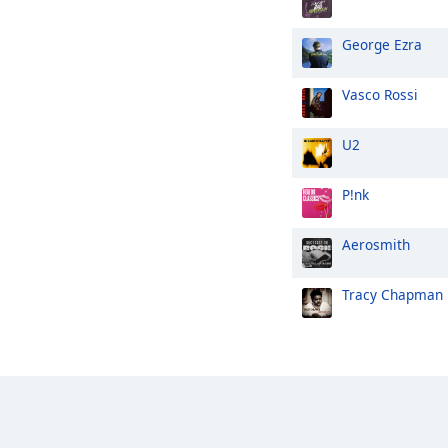
George Ezra
Vasco Rossi
U2
P!nk
Aerosmith
Tracy Chapman