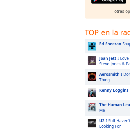
otras o
TOP en la ra
Ed Sheeran
Shap
Joan Jett
I Love 
Steve Jones & P
Aerosmith
I Don
Thing
Kenny Loggins
The Human Le
Me
U2
I Still Haven
Looking For