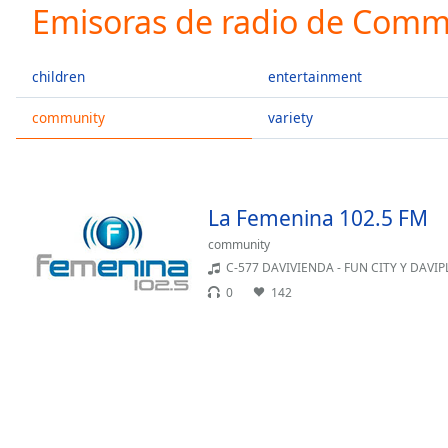
Current
Emisoras de radio de Comm
Time
0:00
/
Duration
-:-
children
entertainment
Loaded
:
0.00%
community
variety
0:00
Stream
Type
LIVE
Seek to
La Femenina 102.5 FM
live,
currently
community
behind
live
LIVE
C-577 DAVIVIENDA - FUN CITY Y DAVIPLATA -
Remaining
0
142
Time
-
-:-
1x
Playback
Rate