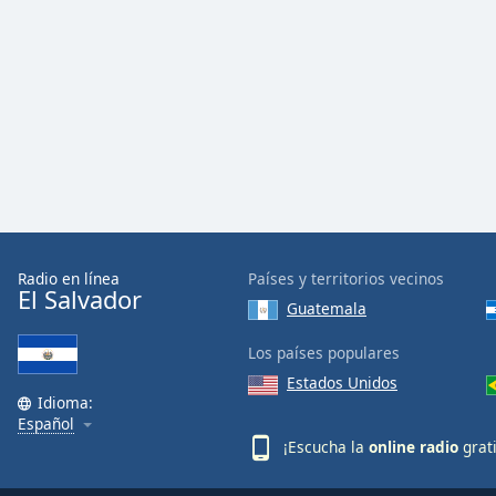
Color
Opacity
Font
Size
Text
Edge
Style
Radio en línea
Países y territorios vecinos
El Salvador
Guatemala
Font
Los países populares
Family
Estados Unidos
Idioma:
Español
Reset
¡Escucha la
online radio
grat
Done
Close
Modal