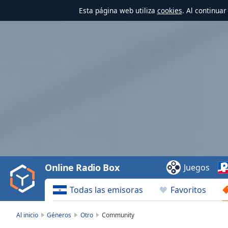
Esta página web utiliza
cookies
. Al continua
Video
Player
is
loading.
Play
Video
Online Radio Box
Juegos
Play
Skip
Todas las emisoras
Favoritos
Backward
Skip
Forward
Al inicio
Géneros
Otro
Community
Mute