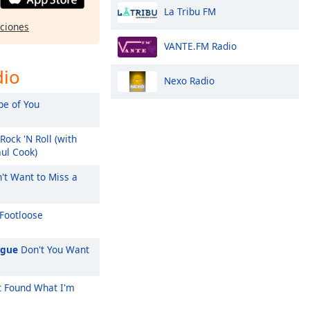
La Tribu FM
pciones
VANTE.FM Radio
dio
Nexo Radio
e of You
Rock 'N Roll (with
aul Cook)
't Want to Miss a
Footloose
ague
Don't You Want
't Found What I'm