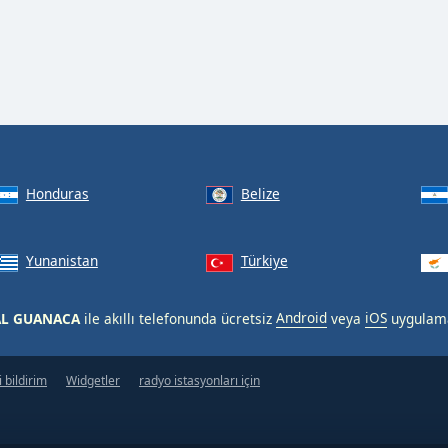
Honduras
Belize
Yunanistan
Türkiye
AL GUANACA
ile akıllı telefonunda ücretsiz
Android
veya
iOS
uygulam
 bildirim
Widgetler
radyo istasyonları için