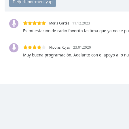
Chapters
Chapters
Moris Cortéz
11.12.2023
Descriptions
Es mi estación de radio favorita lastima que ya no se p
descriptions
off
,
selected
Nicolas Rojas
23.01.2020
Muy buena programación. Adelante con el apoyo a lo nu
Subtitles
subtitles
settings
,
opens
subtitles
settings
dialog
subtitles
off
,
selected