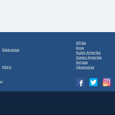
Afrika
Asya
Nikaragua
Kuzey Amerika
Güney Amerika
Avrupa
Kıbrıs
Okyanusya
a!