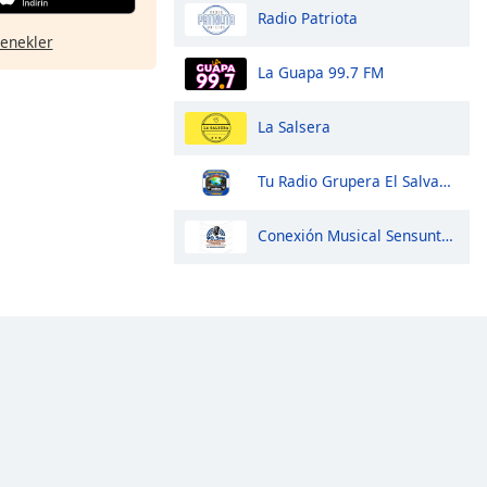
Radio Patriota
çenekler
La Guapa 99.7 FM
La Salsera
Tu Radio Grupera El Salvador
Conexión Musical Sensuntepeque