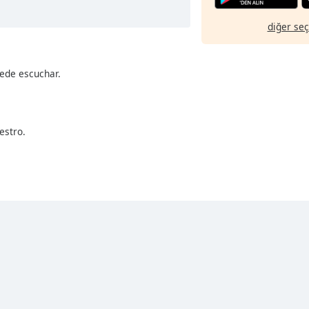
diğer se
uede escuchar.
estro.