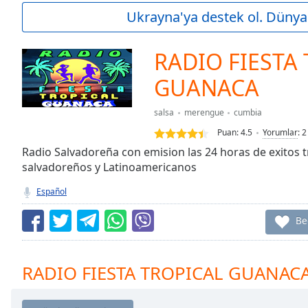
Current
Ukrayna'ya destek ol. Dünya 
Time
0:00
/
Duration
-:-
RADIO FIESTA
Loaded
:
0.00%
GUANACA
0:00
Stream
salsa
merengue
cumbia
Type
LIVE
Puan:
4.5
Yorumlar
:
2
Seek to
Radio Salvadoreña con emision las 24 horas de exitos 
live,
currently
salvadoreños y Latinoamericanos
behind
live
LIVE
Español
Remaining
Time
-
Be
-:-
1x
RADIO FIESTA TROPICAL GUANACA
Playback
Rate