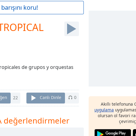
barışını koru!
 TROPICAL
tropicales de grupos y orquestas
ğen
22
Canlı Dinle
0
Akıllı telefonuna
uygulama
uygulaması
olursan ol favori r
 değerlendirmeler
çevrimiç