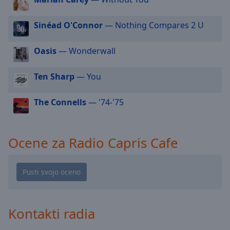
cancel
and
close
Sinéad O'Connor
— Nothing Compares 2 U
the
window.
Oasis
— Wonderwall
Text
Ten Sharp
— You
Color
The Connells
— '74-'75
Opacity
Ocene za Radio Capris Cafe
Text
Background
Color
Opacity
Kontakti radia
Caption