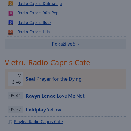
Playback
Radio Capris Dalmacija
Rate
Radio Capris 90's Pop
Chapters
Radio Capris Rock
Chapters
Radio Capris Hits
Descriptions
Radio Capris Poletje
Pokaži več
descriptions
Radio Capris EX-YU
off
,
V etru Radio Capris Cafe
Radio Capris Slovenija
selected
Radio Capris Italija
Subtitles
V
Seal
Prayer for the Dying
Radio Capris 80s
živo
subtitles
Radio Capris 90s Dance
settings
,
05:41
Ravyn Lenae
Love Me Not
opens
Radio Capris Love
subtitles
Radio Capris In The Mix
05:37
Coldplay
Yellow
settings
dialog
Radio Capris Spomini
Playlist Radio Capris Cafe
subtitles
Radio Capris Ibiza
off
,