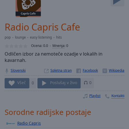
Skip
Forward
Mute
Current
Radio Capris Cafe
Time
0:00
/
pop
lounge
easy listening
hits
Duration
-:-
Ocena:
0.0
Mnenja
:
0
Loaded
:
Odličen izbor za nemoteče ozadje v lokalih in
0.00%
kavarnah.
Stream
Type
LIVE
Slovenski
Spletna stran
Seek to
live,
Všeč
0
Poslušaj v živo
0
currently
behind
live
LIVE
Playlist
Kontakti
Remaining
Time
-
-:-
Sorodne radijske postaje
1x
Radio Capris