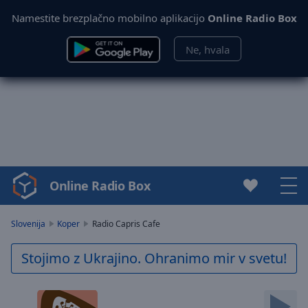
Namestite brezplačno mobilno aplikacijo
Online Radio Box
Ne, hvala
Online Radio Box
Video
Player
is
Slovenija
Koper
Radio Capris Cafe
loading.
Play
Stojimo z Ukrajino. Ohranimo mir v svetu!
Video
Play
Skip
Backward