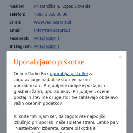
Area
Naslov:
Pristaniška 4, Koper, Slovenia
Background
Telefon:
+386 5 668 06 00
Color
Stran:
www.radiocapris.si
Email:
info@radiocapris.si
Opacity
Facebook:
@radiocapris
Instagram:
@radiocapris
Font
Tiktok:
@radiocapris
Size
Uporabljamo piškotke
info@radiocapris.si
Poštni naslov: Pristaniška 4, 6000 Koper
Online Radio Box
uporablja piškotke
za
SMS kontakt. 031-533-288
Text
zagotavljanje najboljše storitve našim
Edge
Čas v mestu Koper
:
07:44
,
08.06.2026
uporabnikom. Priljubljene radijske postaje in
Style
glasbeni žanri, uporabnikovi Priljubljeni, ocene
postaj in številne druge storitve zahtevajo obdelavo
vaših osebnih podatkov.
Font
Family
Kliknite "Strinjam se", da zagotovite najboljšo
izkušnjo pri uporabi naše spletne strani. Lahko pa v
"Nastavitvah" izberete, katere piškotke ali
Reset