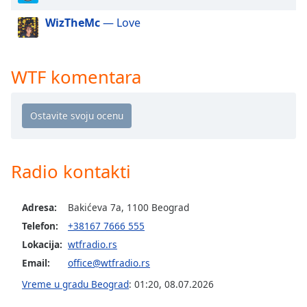
dialog
WizTheMc
— Love
window.
Escape
will
cancel
WTF komentara
and
close
the
window.
Text
Radio kontakti
Color
Adresa:
Bakićeva 7a, 1100 Beograd
Opacity
Telefon:
+38167 7666 555
Lokacija:
wtfradio.rs
Text
Email:
office@wtfradio.rs
Background
Color
Vreme u gradu Beograd
:
01:20
,
08.07.2026