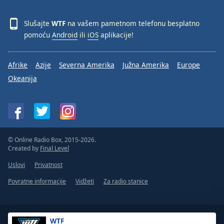
Slušajte
WTF
na vašem pametnom telefonu besplatno
pomoću
Android
ili
iOS
aplikacije!
Afrike
Azije
Severna Amerika
Južna Amerika
Europe
Okeanija
© Online Radio Box, 2015-2026.
Created by
Final Level
Uslovi
Privatnost
Povratne informacije
Vidžeti
Za radio stanice
WTF