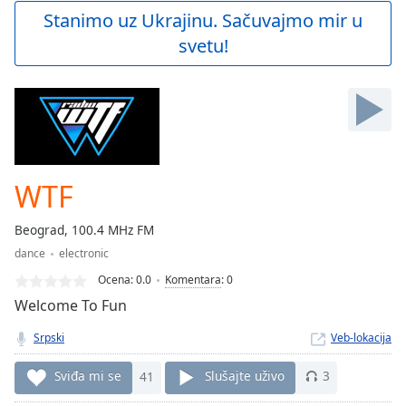
Play
Stanimo uz Ukrajinu. Sačuvajmo mir u
Video
svetu!
Play
Skip
Backward
Skip
Forward
Mute
Current
Time
0:00
WTF
/
Duration
-:-
Beograd, 100.4 MHz FM
Loaded
:
dance
electronic
0.00%
Stream
Ocena:
0.0
Komentara
:
0
Type
LIVE
Welcome To Fun
Seek to
live,
Srpski
Veb-lokacija
currently
behind
live
LIVE
Sviđa mi se
41
Slušajte uživo
3
Remaining