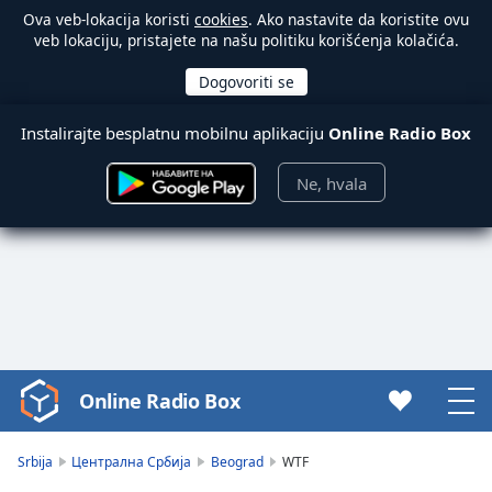
Ova veb-lokacija koristi
cookies
. Ako nastavite da koristite ovu
veb lokaciju, pristajete na našu politiku korišćenja kolačića.
Instalirajte besplatnu mobilnu aplikaciju
Online Radio Box
Ne, hvala
Online Radio Box
Video
Player
is
Srbija
Централна Србија
Beograd
WTF
loading.