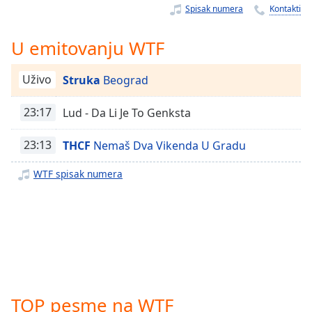
Time
-
Spisak numera
Kontakti
-:-
U emitovanju WTF
1x
Playback
Rate
Uživo
Struka
Beograd
Chapters
23:17
Lud - Da Li Je To Genksta
Chapters
23:13
THCF
Nemaš Dva Vikenda U Gradu
Descriptions
WTF spisak numera
descriptions
off
,
selected
Subtitles
subtitles
settings
,
opens
TOP pesme na WTF