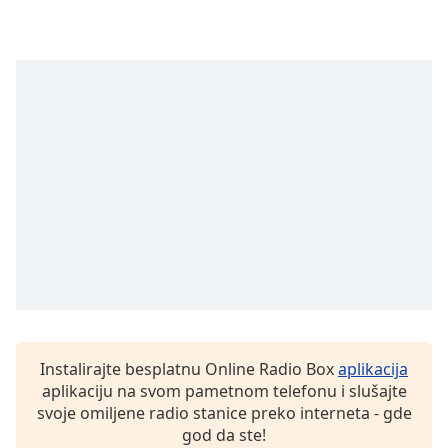
Opacity
Caption
Area
Background
Color
Opacity
Font
Size
Text
Edge
Instalirajte besplatnu Online Radio Box
aplikacija
Style
aplikaciju na svom pametnom telefonu i slušajte
svoje omiljene radio stanice preko interneta - gde
god da ste!
Font