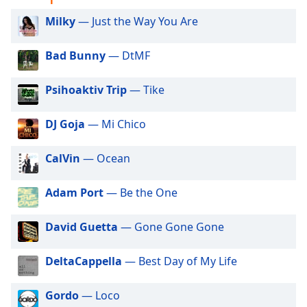
subtitles
settings
Milky
— Just the Way You Are
dialog
subtitles
Bad Bunny
— DtMF
off
,
selected
Psihoaktiv Trip
— Tike
Audio
Track
DJ Goja
— Mi Chico
Picture-
in-
CalVin
— Ocean
Picture
Fullscreen
Adam Port
— Be the One
This
is
a
David Guetta
— Gone Gone Gone
modal
window.
DeltaCappella
— Best Day of My Life
Beginning
Gordo
— Loco
of