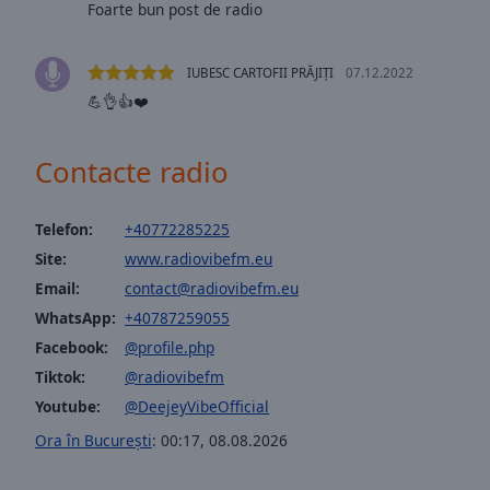
Foarte bun post de radio
Opacity
IUBESC CARTOFII PRĂJIȚI
07.12.2022
Font
💪👌👍❤️
Size
Contacte radio
Text
Edge
Style
Telefon:
+40772285225
Site:
www.radiovibefm.eu
Font
Email:
contact@radiovibefm.eu
Family
WhatsApp:
+40787259055
Facebook:
@profile.php
Tiktok:
@radiovibefm
Reset
Done
Youtube:
@DeejeyVibeOfficial
Close
Ora în București
:
00:17
,
08.08.2026
Modal
Dialog
End