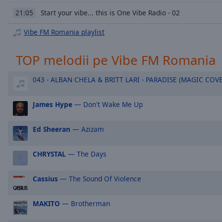
Chapters
Start your vibe... this is One Vibe Radio - 02
21:05
Descriptions
Vibe FM Romania playlist
descriptions
off
,
TOP melodii pe Vibe FM Romania
selected
043 - ALBAN CHELA & BRITT LARI - PARADISE (MAGIC COV
Subtitles
subtitles
James Hype
— Don't Wake Me Up
settings
,
opens
Ed Sheeran
— Azizam
subtitles
settings
dialog
CHRYSTAL
— The Days
subtitles
off
,
Cassius
— The Sound Of Violence
selected
MAKITO
— Brotherman
Audio
Track