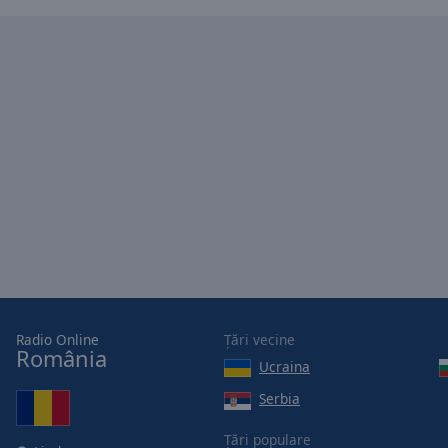
of
dialog
window.
Radio Online
Țări vecine
România
Ucraina
Serbia
Țări populare