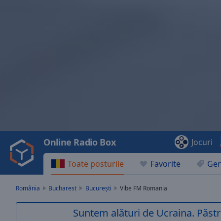
Video
Player
is
loading.
Play
Video
Online Radio Box
Jocuri
Play
Skip
Toate posturile
Favorite
Gen
Backward
Skip
Forward
România
Bucharest
București
Vibe FM Romania
Mute
Current
Suntem alături de Ucraina. Păstr
Time
0:00