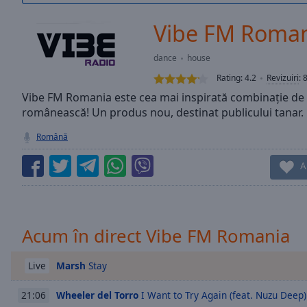
/
Duration
-:-
Vibe FM Roma
Loaded
:
0.00%
dance
house
0:00
Rating:
4.2
Revizuiri
:
Stream
Type
Vibe FM Romania este cea mai inspirată combinație de șt
LIVE
românească! Un produs nou, destinat publicului tanar.
Seek to
live,
currently
Română
behind
live
LIVE
A
Remaining
Time
-
-:-
1x
Acum în direct Vibe FM Romania
Playback
Rate
Marsh
Stay
Live
Chapters
Wheeler del Torro
I Want to Try Again (feat. Nuzu Deep)
21:06