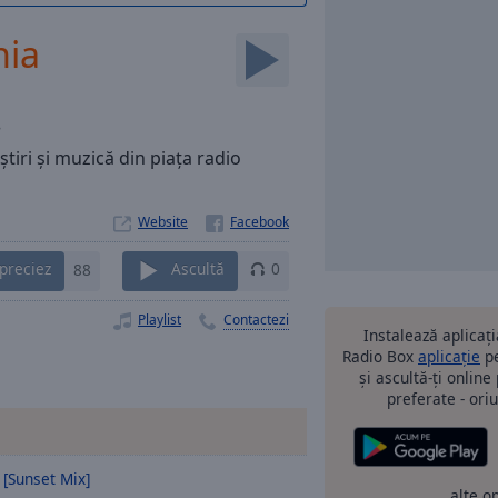
nia
8
iri și muzică din piața radio
Website
preciez
88
Ascultă
0
Playlist
Contactezi
Instalează aplicaț
Radio Box
aplicație
pe
și ascultă-ți online
preferate - oriu
 [Sunset Mix]
alte o