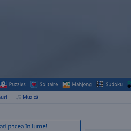
Puzzles
Solitaire
Mahjong
Sudoku
uri
Muzică
ați pacea în lume!