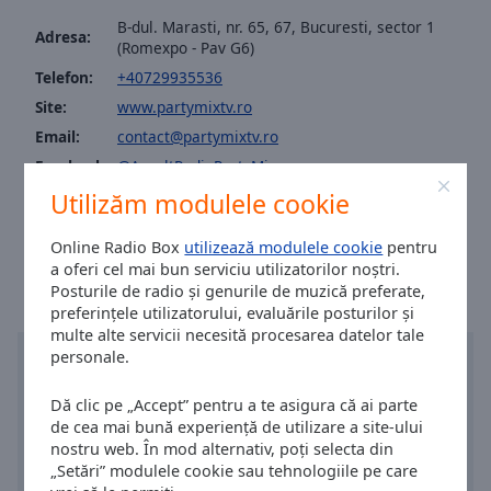
Area
B-dul. Marasti, nr. 65, 67, Bucuresti, sector 1
Background
Adresa:
(Romexpo - Pav G6)
Color
Telefon:
+40729935536
Site:
www.partymixtv.ro
Opacity
Email:
contact@partymixtv.ro
Facebook:
@AscultRadioPartyMix
Font
Tiktok:
@partymixtv
Utilizăm modulele cookie
Size
Ora în București
:
18:38
,
08.06.2026
Online Radio Box
utilizează modulele cookie
pentru
a oferi cel mai bun serviciu utilizatorilor noștri.
Text
Posturile de radio și genurile de muzică preferate,
Edge
preferințele utilizatorului, evaluările posturilor și
Style
multe alte servicii necesită procesarea datelor tale
personale.
Font
Dă clic pe „Accept” pentru a te asigura că ai parte
Family
de cea mai bună experiență de utilizare a site-ului
nostru web. În mod alternativ, poți selecta din
„Setări” modulele cookie sau tehnologiile pe care
Reset