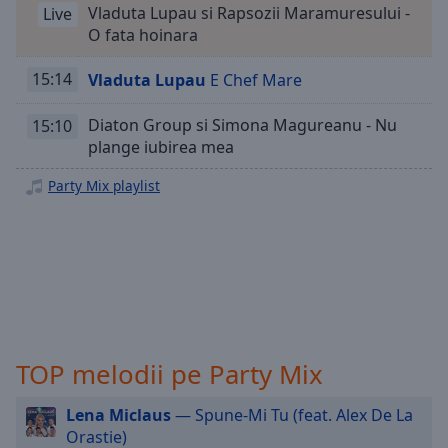
Playback
Vladuta Lupau si Rapsozii Maramuresului -
Live
Rate
O fata hoinara
Chapters
15:14
Vladuta Lupau
E Chef Mare
Chapters
Diaton Group si Simona Magureanu - Nu
15:10
Descriptions
plange iubirea mea
descriptions
Party Mix playlist
off
,
selected
Subtitles
subtitles
settings
,
opens
subtitles
TOP melodii pe Party Mix
settings
dialog
Lena Miclaus
— Spune-Mi Tu (feat. Alex De La
subtitles
Orastie)
off
,