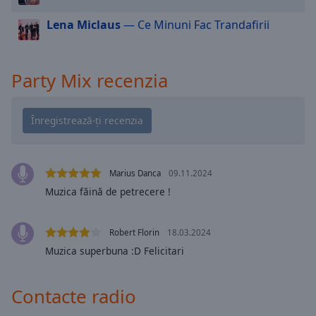
cancel
and
Lena Miclaus
— Ce Minuni Fac Trandafirii
close
the
window.
Party Mix recenzia
Text
Color
Opacity
Marius Danca
09.11.2024
Muzica făină de petrecere !
Text
Background
Color
Robert Florin
18.03.2024
Muzica superbuna :D Felicitari
Opacity
Contacte radio
Caption