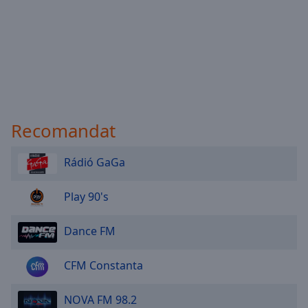
Recomandat
Rádió GaGa
Play 90's
Dance FM
CFM Constanta
NOVA FM 98.2