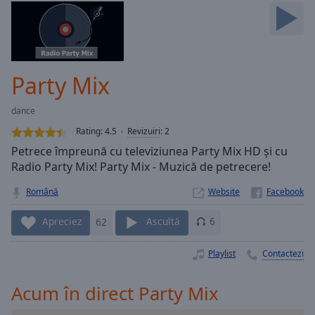
Skip
Forward
Mute
Current
Time
0:00
Party Mix
/
Duration
-:-
dance
Loaded
:
0.00%
Rating:
4.5
Revizuiri
:
2
Stream
Petrece împreună cu televiziunea Party Mix HD și cu
Type
LIVE
Radio Party Mix! Party Mix - Muzică de petrecere!
Seek to
live,
Română
Website
currently
behind
Apreciez
62
Ascultă
6
live
LIVE
Remaining
Time
-
Playlist
Contactezi
-:-
Acum în direct Party Mix
1x