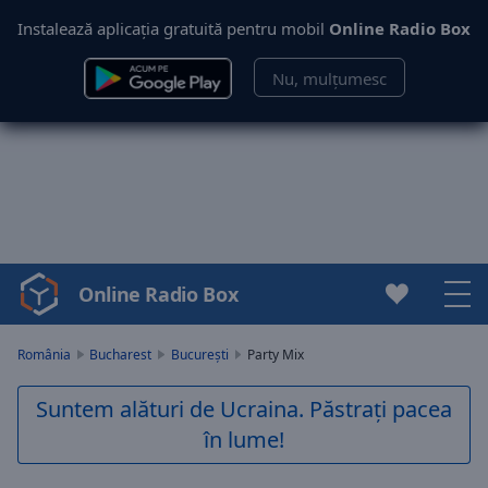
Instalează aplicația gratuită pentru mobil
Online Radio Box
Nu, mulțumesc
Online Radio Box
Video
Player
is
România
Bucharest
București
Party Mix
loading.
Play
Suntem alături de Ucraina. Păstrați pacea
Video
în lume!
Play
Skip
Backward