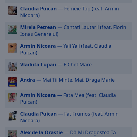
selected
Claudia Puican
— Femeie Top (feat. Armin
Nicoara)
Audio
Track
Mirela Petrean
— Cantati Lautarii (feat. Florin
Ionas Generalul)
Picture-
in-
Picture
Armin Nicoara
— Yali Yali (feat. Claudia
Fullscreen
Puican)
This
is
Vladuta Lupau
— E Chef Mare
a
modal
Andra
— Mai Tii Minte, Mai, Draga Marie
window.
Armin Nicoara
— Fata Mea (feat. Claudia
Beginning
Puican)
of
dialog
Claudia Puican
— Fat Frumos (feat. Armin
window.
Nicoara)
Escape
will
Alex de la Orastie
— Dă-Mi Dragostea Ta