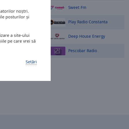
Sweet Fm
atorilor noștri.
le posturilor și
Play Radio Constanta
zare a site-ului
Deep House Energy
ile pe care vrei să
Pescobar Radio
Setări