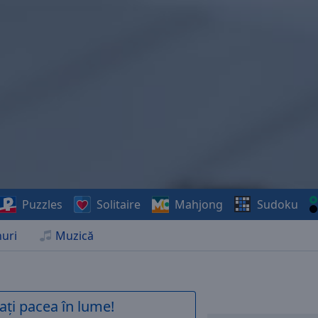
Puzzles
Solitaire
Mahjong
Sudoku
uri
Muzică
ați pacea în lume!