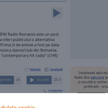
0
, IFM Radio Romania este un post
a oferi publicului o alternativa
Prima zi de emisie a fost pe data
e muzica dance/club din Romania.
e “contemporary hit radio” (CHR)
Website
Instalează aplicaț
Radio Box
aplicație
pe
preciez
29
Ascultă
0
și ascultă-ți online
preferate - oriu
Contactezi
dulele cookie
alte o