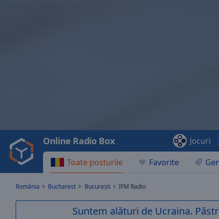
Video
Player
is
loading.
Play
Video
Online Radio Box
Jocuri
Play
Skip
Toate posturile
Favorite
Gen
Backward
Skip
Forward
România
Bucharest
București
IFM Radio
Mute
Current
Suntem alături de Ucraina. Păstr
Time
0:00