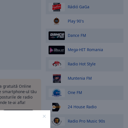
Rádió GaGa
Play 90's
Dance FM
Mega-HIT Romania
Radio Hot Style
Muntenia FM
ia gratuită Online
 smartphone-ul tău
One FM
 posturile de radio
nde te-ai afla!
24 House Radio
Radio Pro Music 90s
ptiuni