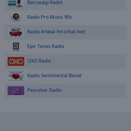
Barcasági Radió
Area
Background
Color
Radio Pro Music 90s
Radio Ardeal Fm (chat live)
Opacity
Epic Tones Radio
Font
Size
OXO Radio
Text
Radio Sentimental Banat
Edge
Style
Pescobar Radio
Font
Family
Reset