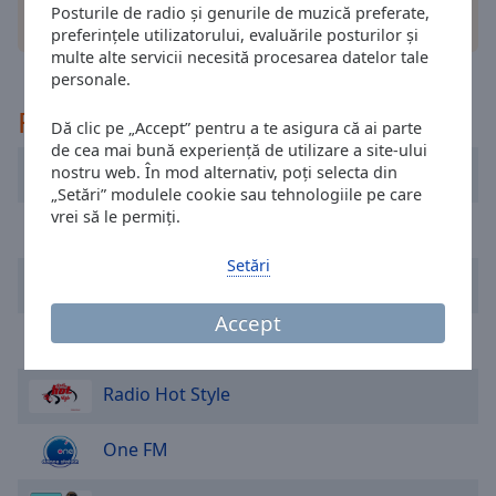
cancel
Posturile de radio și genurile de muzică preferate,
alte optiuni
and
preferințele utilizatorului, evaluările posturilor și
close
multe alte servicii necesită procesarea datelor tale
the
personale.
window.
Recomandat
Dă clic pe „Accept” pentru a te asigura că ai parte
de cea mai bună experiență de utilizare a site-ului
Text
Rádió GaGa
nostru web. În mod alternativ, poți selecta din
Color
„Setări” modulele cookie sau tehnologiile pe care
vrei să le permiți.
Play 90's
Opacity
Setări
Sepsi Radio
Text
Accept
Background
Dance FM
Color
Radio Hot Style
Opacity
One FM
Caption