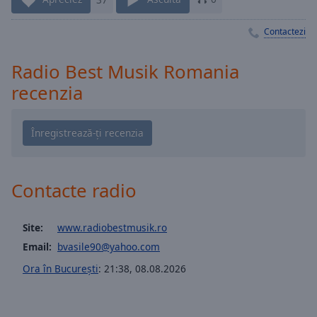
Playback
Rate
Contactezi
Chapters
Chapters
Radio Best Musik Romania
recenzia
Descriptions
descriptions
off
,
selected
Subtitles
Contacte radio
subtitles
settings
,
Site:
www.radiobestmusik.ro
opens
Email:
bvasile90@yahoo.com
subtitles
settings
Ora în București
:
21:38
,
08.08.2026
dialog
subtitles
off
,