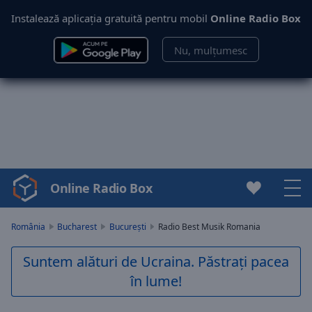
Instalează aplicația gratuită pentru mobil
Online Radio Box
Nu, mulțumesc
Online Radio Box
Video
Player
is
România
Bucharest
București
Radio Best Musik Romania
loading.
Play
Suntem alături de Ucraina. Păstrați pacea
Video
în lume!
Play
Skip
Backward