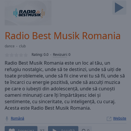
Skip
Forward
Mute
Current
Time
0:00
Radio Best Musik Romania
/
Duration
-:-
dance
club
Loaded
:
0.00%
Rating:
0.0
Revizuiri
:
0
Stream
Radio Best Musik Romania este un loc al tău, un
Type
LIVE
refugiu nostalgic, unde să te destinzi, unde să uiți de
Seek to
toate problemele, unde să fii cine vrei tu să fii, unde să
live,
te încarci cu energie pozitivă, unde să asculți muzica
currently
pe care o iubești din adolescență, unde să cunoști
behind
live
LIVE
oameni minunați care îți împărtășesc idei și
Remaining
sentimente, cu sinceritate, cu inteligență, cu curaj.
Time
-
Acesta este Radio Best Musik Romania.
-:-
Română
Website
1x
Apreciez
37
Ascultă
0