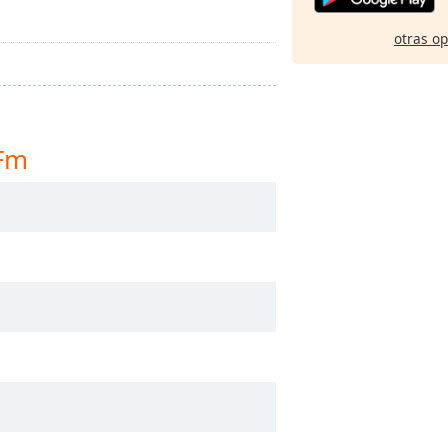
otras o
 Fm