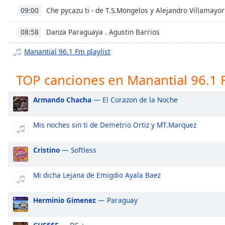
Chapters
Che pycazu ti - de T.S.Mongelos y Alejandro Villamayor
09:00
Chapters
Danza Paraguaya . Agustin Barrios
08:58
Descriptions
Manantial 96.1 Fm playlist
descriptions
off
,
TOP canciones en Manantial 96.1
selected
Armando Chacha
— El Corazon de la Noche
Subtitles
subtitles
Mis noches sin ti de Demetrio Ortiz y MT.Marquez
settings
,
opens
Cristino
— Softless
subtitles
settings
Mi dicha Lejana de Emigdio Ayala Baez
dialog
subtitles
off
,
Herminio Gimenez
— Paraguay
selected