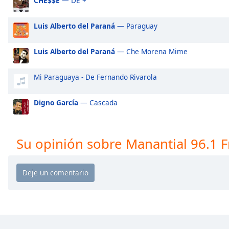
CHE$$E
— DE +
Audio
Track
Luis Alberto del Paraná
— Paraguay
Picture-
in-
Picture
Luis Alberto del Paraná
— Che Morena Mime
Fullscreen
This
Mi Paraguaya - De Fernando Rivarola
is
a
Digno García
— Cascada
modal
window.
Beginning
Su opinión sobre Manantial 96.1 
of
dialog
window.
Escape
will
cancel
and
close