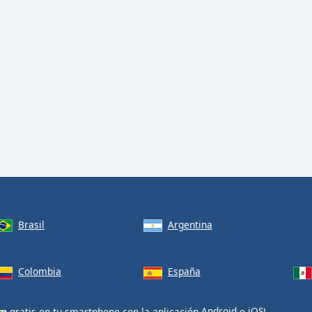
Brasil
Argentina
Colombia
España
Fm
gratis en tu smartphone con la aplicación
Android
o
iOS
!