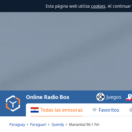
Esta página web utiliza
cookies
. Al continua
Video
Player
is
loading.
Play
Video
Online Radio Box
Juegos
Play
Skip
Todas las emisoras
Favoritos
Backward
Skip
Forward
Paraguay
Paraguarí
Quiindy
Manantial 96.1 Fm
Mute