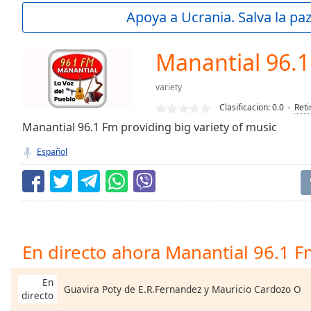
Current
Apoya a Ucrania. Salva la pa
Time
0:00
/
Duration
-:-
Manantial 96.
Loaded
:
0.00%
variety
0:00
Clasificacion:
0.0
Reti
Stream
Type
Manantial 96.1 Fm providing big variety of music
LIVE
Seek to
Español
live,
currently
behind
live
LIVE
Remaining
Time
-
-:-
En directo ahora Manantial 96.1 
1x
Playback
En
Guavira Poty de E.R.Fernandez y Mauricio Cardozo O
Rate
directo