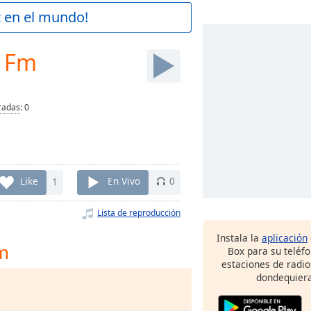
z en el mundo!
1 Fm
radas
:
0
Like
1
En Vivo
0
Lista de reproducción
Instala la
aplicación
Fm
Box para su teléf
estaciones de radio
dondequiera