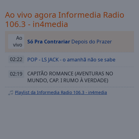
Playback
Rate
Ao vivo agora Informedia Radio
Chapters
106.3 - in4media
Chapters
Ao
Só Pra Contrariar
Depois do Prazer
Descriptions
vivo
descriptions
off
,
02:22
POP - LS JACK - o amanhã não se sabe
selected
CAPITÃO ROMANCE (AVENTURAS NO
02:19
Subtitles
MUNDO, CAP. I RUMO À VERDADE)
subtitles
Playlist da Informedia Radio 106.3 - in4media
settings
,
opens
subtitles
settings
dialog
subtitles
off
,