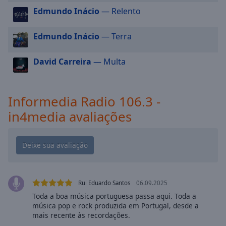
cancel
Edmundo Inácio
— Relento
and
close
the
Edmundo Inácio
— Terra
window.
David Carreira
— Multa
Text
Color
Informedia Radio 106.3 -
Opacity
in4media avaliações
Text
Background
Color
Rui Eduardo Santos
06.09.2025
Opacity
Toda a boa música portuguesa passa aqui. Toda a
música pop e rock produzida em Portugal, desde a
mais recente às recordações.
Caption