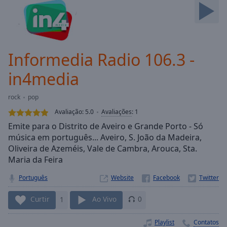
Skip
Forward
Mute
Current
Time
0:00
Informedia Radio 106.3 -
/
Duration
-:-
in4media
Loaded
:
0.00%
rock
pop
Stream
Avaliação:
5.0
Avaliações
:
1
Type
LIVE
Emite para o Distrito de Aveiro e Grande Porto - Só
Seek to
música em português... Aveiro, S. João da Madeira,
live,
currently
Oliveira de Azeméis, Vale de Cambra, Arouca, Sta.
behind
Maria da Feira
live
LIVE
Remaining
Português
Website
Time
-
-:-
Curtir
1
Ao Vivo
0
1x
Playlist
Contatos