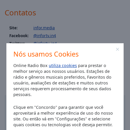
Area
Background
Contatos
Color
Site:
infor.media
Opacity
Facebook:
@infortv.in4
Twitter:
@infortv_in4
Font
Instagram:
@infortv.in4
Nós usamos Cookies
Size
Youtube:
@infortv.in4
Online Radio Box
utiliza cookies
para prestar o
Hora em São João da Madeira
:
03:27
,
08.07.2026
melhor serviço aos nossos usuários. Estações de
Text
rádio e gêneros musicais preferidos, Favoritos do
Edge
usuário, avaliações de estações e muitos outros
Style
serviços requerem processamento de seus dados
pessoais.
Font
Clique em "Concordo" para garantir que você
Family
aproveitará a melhor experiência de uso do nosso
site. Ou então vá em "Configurações" e selecione
quais cookies ou tecnologias você deseja permitir.
Reset