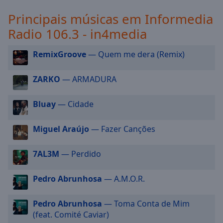
selected
Principais músicas em Informedia
Radio 106.3 - in4media
Audio
Track
RemixGroove
— Quem me dera (Remix)
Picture-
in-
Picture
ZARKO
— ARMADURA
Fullscreen
This
is
Bluay
— Cidade
a
modal
Miguel Araújo
— Fazer Canções
window.
7AL3M
— Perdido
Beginning
of
Pedro Abrunhosa
— A.M.O.R.
dialog
window.
Escape
Pedro Abrunhosa
— Toma Conta de Mim
will
(feat. Comité Caviar)