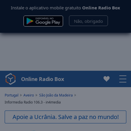
Instale o aplicativo mobile gratuito
Online Radio Box
Não, obrigado
Online Radio Box
Video
Player
is
Portugal
Aveiro
São João da Madeira
loading.
Informedia Radio 106.3 - in4media
Play
Video
Apoie a Ucrânia. Salve a paz no mundo!
Play
Skip
Backward