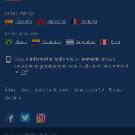
Países vizinhos
Espanha
Marrocos
Andorra
Países populares
Brasil
Colômbia
Argentina
Peru
Ouça a
Informedia Radio 106.3 - in4media
em seu
smartphone gratuitamente com o aplicativo para
Android
ou
iOS
!
África
Ásia
América do Norte
América do Sul
Europa
Oceânia
© Online Radio Box, 2015-2026.