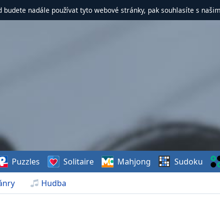
d budete nadále používat tyto webové stránky, pak souhlasíte s naši
Puzzles
Solitaire
Mahjong
Sudoku
ánry
Hudba