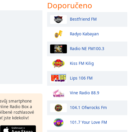
Doporučeno
Bestfriend FM
Radyo Kabayan
Radio NE FM100.3
Kiss FM Kilig
Lips 106 FM
Vine Radio 88.9
a svůj smartphone
line Radio Box a
104.1 Ofwrocks Fm
blíbené rozhlasové
ať jste kdekoliv!
101.7 Your Love FM