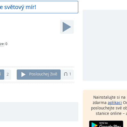
e světový mír!
ze
:
0
í
2
Poslouchej živě
1
Nainstalujte si n
zdarma
aplikaci
On
poslouchejte své o
stanice online – 