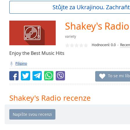
Current
Stůjte za Ukrajinou. Zachraňt
Time
0:00
/
Duration
-:-
Shakey's Radio
Loaded
:
0.00%
variety
0:00
Hodnocení:
0.0
Recen
Stream
Type
Enjoy the Best Music Hits
LIVE
Seek to
Pilipino
live,
currently
behind
To se mi líb
live
LIVE
Remaining
Time
-
Shakey's Radio recenze
-:-
1x
Playback
Rate