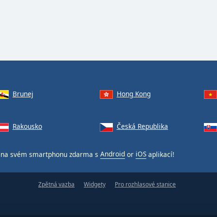
Brunej
Hong Kong
Rakousko
Česká Republika
na svém smartphonu zdarma s
Android
or
iOS
aplikací!
Zpětná vazba
Widgety
Pro rozhlasové stanice