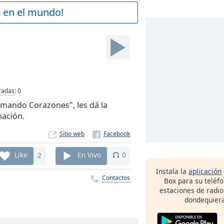
z en el mundo!
radas
:
0
rmando Corazones", les dá la
mación.
Sitio web
Like
2
En Vivo
0
Instala la
aplicación
Contactos
Box para su teléf
estaciones de radio
dondequiera