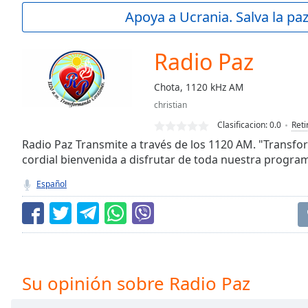
Current
Apoya a Ucrania. Salva la pa
Time
0:00
/
Duration
-:-
Radio Paz
Loaded
:
0.00%
Chota, 1120 kHz AM
0:00
christian
Stream
Type
LIVE
Clasificacion:
0.0
Reti
Seek to
Radio Paz Transmite a través de los 1120 AM. "Transfo
live,
cordial bienvenida a disfrutar de toda nuestra progra
currently
behind
live
LIVE
Español
Remaining
Time
-
-:-
1x
Playback
Su opinión sobre Radio Paz
Rate