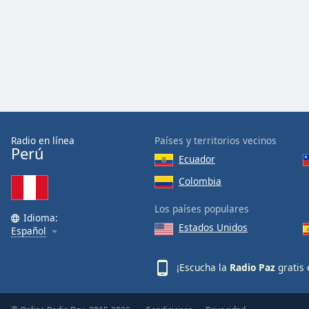
Audio
Track
Picture-
in-
Picture
Fullscreen
This
is
a
modal
Radio en línea
Países y territorios vecinos
Perú
window.
Ecuador
Colombia
Beginning
of
Los países populares
dialog
Idioma:
Estados Unidos
Español
window.
Escape
will
¡Escucha la
Radio Paz
gratis 
cancel
and
close