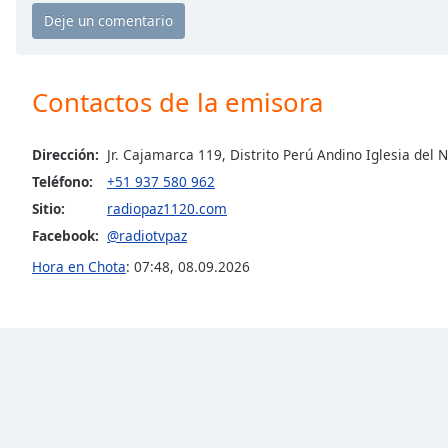
Chapters
Chapters
Descriptions
Contactos de la emisora
descriptions
off
,
Dirección:
Jr. Cajamarca 119, Distrito Perú Andino Iglesia del 
selected
Teléfono:
+51 937 580 962
Subtitles
Sitio:
radiopaz1120.com
Facebook:
@radiotvpaz
subtitles
settings
,
Hora en Chota
:
07:48
,
08.09.2026
opens
subtitles
settings
dialog
subtitles
off
,
selected