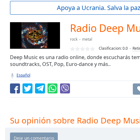
Current
Apoya a Ucrania. Salva la pa
Time
0:00
/
Duration
-:-
Radio Deep Mu
Loaded
:
0.00%
rock
metal
0:00
Clasificacion:
0.0
Reti
Stream
Type
Deep Music es una radio online, donde escucharás tem
LIVE
soundtracks, OST, Pop, Euro-dance y más..
Seek to
live,
currently
Español
behind
live
LIVE
Remaining
Time
-
-:-
1x
Su opinión sobre Radio Deep Mus
Playback
Rate