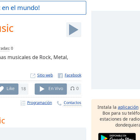
z en el mundo!
sic
radas
:
0
as musicales de Rock, Metal,
Sitio web
Like
18
En Vivo
0
Programación
Contactos
Instala la
aplicación
Box para su teléf
ic
estaciones de radio
dondequiera