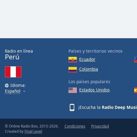
Audio
Track
Picture-
in-
Picture
Fullscreen
This
is
Radio en línea
Países y territorios vecinos
a
Perú
Ecuador
modal
window.
Colombia
Los países populares
Beginning
Idioma:
of
Estados Unidos
Español
dialog
window.
¡Escucha la
Radio Deep Musi
Escape
will
cancel
© Online Radio Box, 2015-2026.
Condiciones
Privacidad
and
Created by
Final Level
close