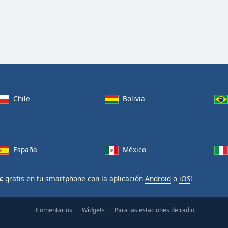
Chile
Bolivia
España
México
c
gratis en tu smartphone con la aplicación
Android
o
iOS
!
Comentarios
Widgets
Para las estaciones de radio