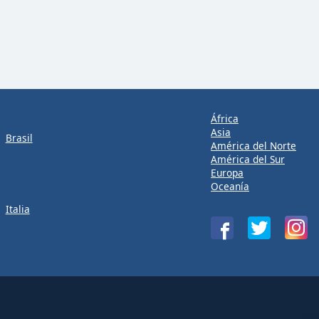
África
Asia
Brasil
América del Norte
América del Sur
Europa
Oceanía
Italia