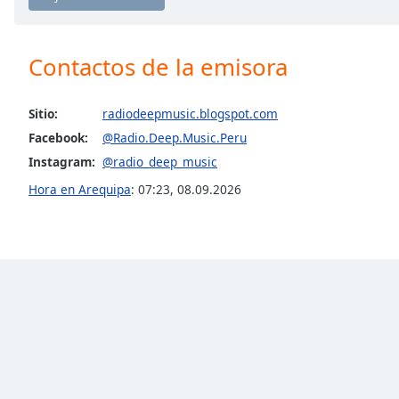
Chapters
Chapters
Contactos de la emisora
Descriptions
descriptions
Sitio:
radiodeepmusic.blogspot.com
off
,
Facebook:
@Radio.Deep.Music.Peru
selected
Instagram:
@radio_deep_music
Subtitles
Hora en Arequipa
:
07:23
,
08.09.2026
subtitles
settings
,
opens
subtitles
settings
dialog
subtitles
off
,
selected