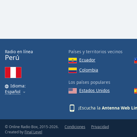
Color
Opacity
Font
Size
Radio en línea
Países y territorios vecinos
Perú
Ecuador
Text
Edge
Colombia
Style
Los países populares
Idioma:
Estados Unidos
Español
Font
Family
¡Escucha la
Antenna Web Li
Reset
Done
© Online Radio Box, 2015-2026.
Condiciones
Privacidad
Close
Created by
Final Level
Modal