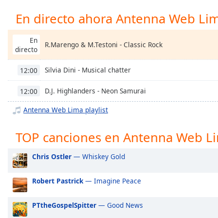
Chapters
En directo ahora Antenna Web Li
Chapters
En
Descriptions
R.Marengo & M.Testoni - Classic Rock
directo
descriptions
off
,
Silvia Dini - Musical chatter
12:00
selected
D.J. Highlanders - Neon Samurai
12:00
Subtitles
Antenna Web Lima playlist
subtitles
settings
,
TOP canciones en Antenna Web L
opens
subtitles
Chris Ostler
— Whiskey Gold
settings
dialog
subtitles
Robert Pastrick
— Imagine Peace
off
,
selected
PTtheGospelSpitter
— Good News