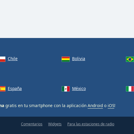
Chile
Bolivia
España
México
ma
gratis en tu smartphone con la aplicación
Android
o
iOS
!
Comentarios
Widgets
Para las estaciones de radio