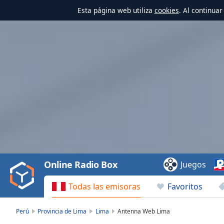
Esta página web utiliza
cookies
. Al continua
Video
Player
is
loading.
Play
Video
Online Radio Box
Juegos
Play
Skip
Todas las emisoras
Favoritos
Backward
Skip
Forward
Perú
Provincia de Lima
Lima
Antenna Web Lima
Mute