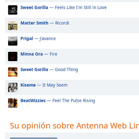
Audio
Sweet Gorilla
— Feels Like I'm Still in Love
Track
Picture-
Matter Smith
— Ricordi
in-
Picture
Fullscreen
Prigal
— J'avance
This
is
Minna Ora
— Fire
a
modal
window.
Sweet Gorilla
— Good Thing
Beginning
Kiseme
— It May Seem
of
dialog
BeatWizzies
— Feel The Pulse Rising
window.
Escape
will
Su opinión sobre Antenna Web L
cancel
and
close