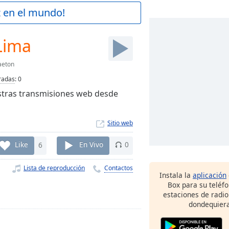
z en el mundo!
Lima
aeton
radas
:
0
stras transmisiones web desde
Sitio web
Like
6
En Vivo
0
Lista de reproducción
Contactos
Instala la
aplicación
Box para su teléf
estaciones de radio
dondequiera