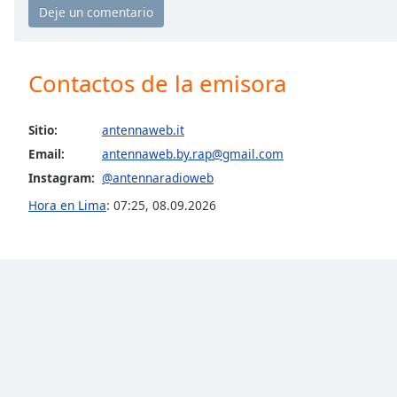
the
window.
Contactos de la emisora
Text
Color
Sitio:
antennaweb.it
Opacity
Email:
antennaweb.by.rap@gmail.com
Instagram:
@antennaradioweb
Text
Hora en Lima
:
07:25
,
08.09.2026
Background
Color
Opacity
Caption
Area
Background