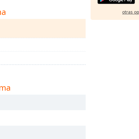
ma
otras o
ima