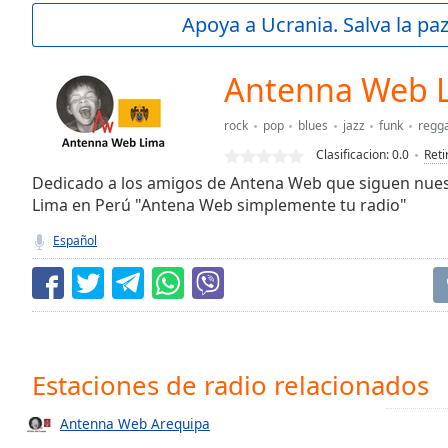
Current
Apoya a Ucrania. Salva la pa
Time
0:00
/
Duration
-:-
Antenna Web 
Loaded
:
0.00%
rock
pop
blues
jazz
funk
regg
0:00
Clasificacion:
0.0
Reti
Stream
Type
Dedicado a los amigos de Antena Web que siguen nue
LIVE
Lima en Perú "Antena Web simplemente tu radio"
Seek to
live,
currently
Español
behind
live
LIVE
Remaining
Time
-
-:-
1x
Estaciones de radio relacionados
Playback
Rate
Antenna Web Arequipa