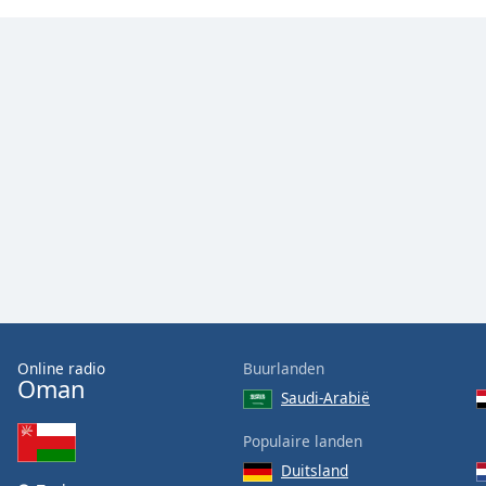
Color
Opacity
Font
Size
Text
Edge
Style
Font
Family
Online radio
Buurlanden
Oman
Saudi-Arabië
Reset
Populaire landen
Done
Close
Duitsland
Modal