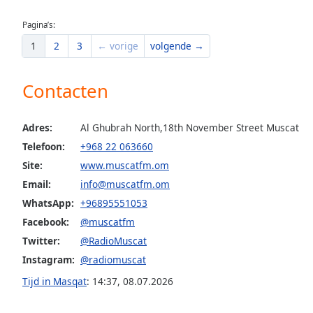
the
Pagina’s:
window.
1
2
3
← vorige
volgende →
Text
Color
Contacten
Opacity
Adres:
Al Ghubrah North,18th November Street Muscat
Telefoon:
+968 22 063660
Text
Site:
www.muscatfm.om
Background
Email:
info@muscatfm.om
Color
WhatsApp:
+96895551053
Facebook:
@muscatfm
Opacity
Twitter:
@RadioMuscat
Instagram:
@radiomuscat
Caption
Tijd in Masqat
:
14:37
,
08.07.2026
Area
Background