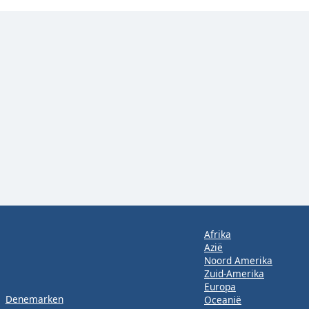
Afrika
Azië
Noord Amerika
Zuid-Amerika
Europa
Denemarken
Oceanië