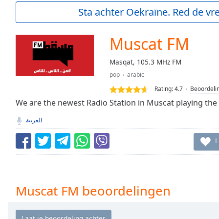
Current
Sta achter Oekraïne. Red de vre
Time
0:00
/
Duration
-:-
Muscat FM
Loaded
:
0.00%
Masqat, 105.3 MHz FM
0:00
pop
arabic
Stream
Type
LIVE
Rating:
4.7
Beoordeli
Seek to
We are the newest Radio Station in Muscat playing the 
live,
currently
العربية
behind
live
LIVE
Remaining
L
Time
-
-:-
1x
Muscat FM beoordelingen
Playback
Rate