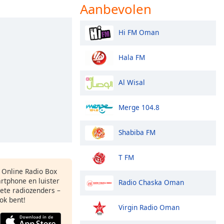
Aanbevolen
Hi FM Oman
Hala FM
Al Wisal
Merge 104.8
Shabiba FM
T FM
s Online Radio Box
rtphone en luister
Radio Chaska Oman
iete radiozenders –
ok bent!
Virgin Radio Oman