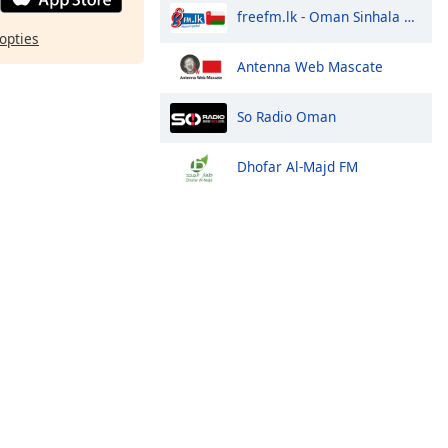
freefm.lk - Oman Sinhala Radio
opties
Antenna Web Mascate
So Radio Oman
Dhofar Al-Majd FM