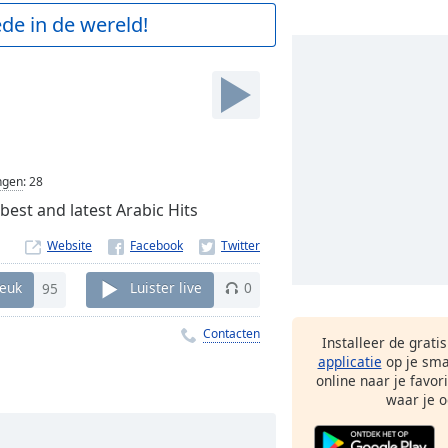
de in de wereld!
ngen
:
28
best and latest Arabic Hits
Website
euk
95
Luister live
0
Contacten
Installeer de grati
applicatie
op je sma
online naar je favor
waar je o