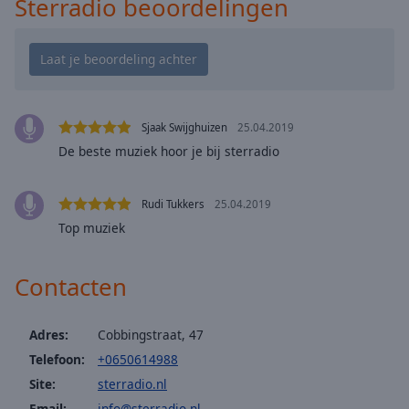
Sterradio beoordelingen
cancel
and
close
the
window.
Text
Sjaak Swijghuizen
25.04.2019
Color
De beste muziek hoor je bij sterradio
Opacity
Rudi Tukkers
25.04.2019
Top muziek
Text
Background
Contacten
Color
Adres:
Cobbingstraat, 47
Opacity
Telefoon:
+0650614988
Site:
sterradio.nl
Caption
Email:
info@sterradio.nl