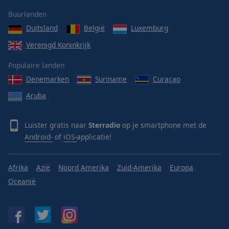
Buurlanden
Duitsland
België
Luxemburg
Verenigd Koninkrijk
Populaire landen
Denemarken
Suriname
Curaçao
Aruba
Luister gratis naar
Sterradio
op je smartphone met de
Android-
of
iOS-
applicatie!
Afrika
Azië
Noord Amerika
Zuid-Amerika
Europa
Oceanië