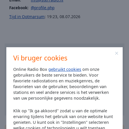
Area
Facebook:
@profile.php
Background
Color
Tijd in Ootmarsum
:
19:23
,
08.07.2026
Opacity
Font
Size
Vi bruger cookies
Online Radio Box
gebruikt cookies
om onze
Text
gebruikers de beste service te bieden. Voor
Edge
favoriete radiostations en muziekgenres, de
Style
favorieten van de gebruiker, beoordelingen van
stations en veel andere services is het verwerken
van uw persoonlijke gegevens noodzakelijk.
Font
Family
Klik op "Ik ga akkoord" zodat u van de optimale
ervaring tijdens het gebruik van onze website kunt
genieten. U kunt ook in "Instellingen" selecteren
Reset
welke cookies of technologieën u wilt toestaan.