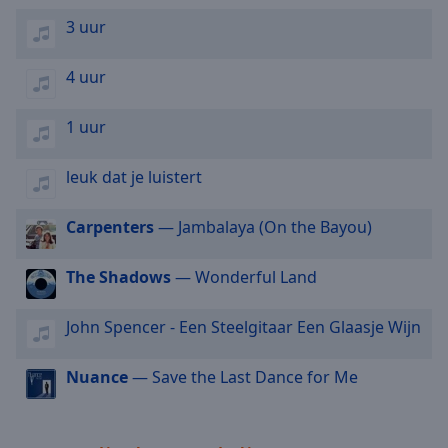
selected
3 uur
Audio
Track
4 uur
Picture-
1 uur
in-
Picture
Fullscreen
leuk dat je luistert
This
is
Carpenters
— Jambalaya (On the Bayou)
a
modal
window.
The Shadows
— Wonderful Land
Beginning
John Spencer - Een Steelgitaar Een Glaasje Wijn
of
dialog
Nuance
— Save the Last Dance for Me
window.
Escape
will