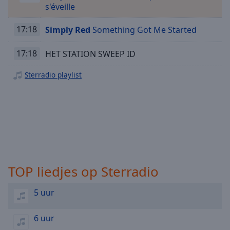
Playback
s'éveille
Rate
17:18
Simply Red
Something Got Me Started
Chapters
Chapters
17:18
HET STATION SWEEP ID
Descriptions
Sterradio playlist
descriptions
off
,
selected
Subtitles
subtitles
settings
,
TOP liedjes op Sterradio
opens
subtitles
5 uur
settings
dialog
subtitles
6 uur
off
,