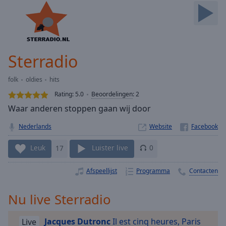
Skip
Forward
Mute
Current
Time
0:00
Sterradio
/
Duration
-:-
folk
oldies
hits
Loaded
:
0.00%
Rating:
5.0
Beoordelingen
:
2
Stream
Waar anderen stoppen gaan wij door
Type
LIVE
Nederlands
Website
Seek to
live,
currently
Leuk
17
Luister live
0
behind
live
LIVE
Remaining
Afspeellijst
Programma
Contacten
Time
-
-:-
Nu live Sterradio
1x
Jacques Dutronc
Il est cinq heures, Paris
Live