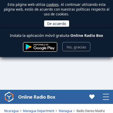
Esta página web utiliza
cookies
. Al continuar utilizando esta
página web, estás de acuerdo con nuestras políticas respecto al
uso de cookies.
Instala la aplicación móvil gratuita
Online Radio Box
No, gracias
Online Radio Box
Video
Player
is
Nicaragua
Managua Department
Managua
Radio Stereo Madriz