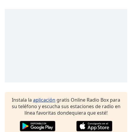
Opacity
Caption
Area
Background
Color
Opacity
Font
Size
Instala la
aplicación
gratis Online Radio Box para
su teléfono y escucha sus estaciones de radio en
Text
línea favoritas dondequiera que esté!
Edge
Style