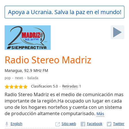
loading.
Play
Apoya a Ucrania. Salva la paz en el mundo!
Video
Play
Skip
Backward
Skip
Forward
Mute
Current
Radio Stereo Madriz
Time
0:00
/
Managua, 92.9 MHz FM
Duration
-:-
pop
news
balada
Loaded
:
0.00%
Clasificacion:
5.0
Retiradas
:
1
Stream
Radio Stereo Madriz es el medio de comunicación mas
Type
LIVE
importante de la región.Ha ocupado un lugar en cada
uno de los hogares norteños y cuenta con un sistema
Seek to
live,
de producción altamente computarisado.
Más
currently
behind
English
Sitio web
live
LIVE