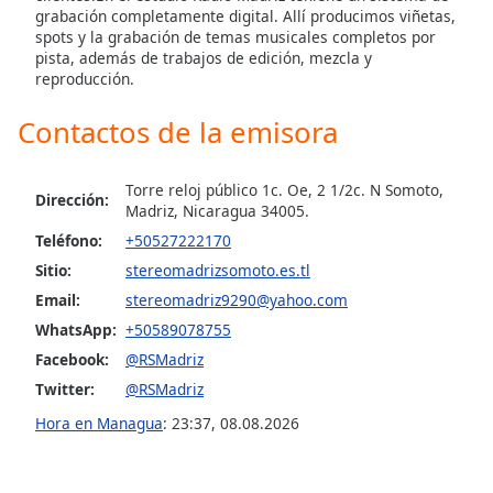
of
grabación completamente digital. Allí producimos viñetas,
dialog
spots y la grabación de temas musicales completos por
window.
pista, además de trabajos de edición, mezcla y
reproducción.
Escape
will
Contactos de la emisora
cancel
and
close
Torre reloj público 1c. Oe, 2 1/2c. N Somoto,
Dirección:
the
Madriz, Nicaragua 34005.
window.
Teléfono:
+50527222170
Sitio:
stereomadrizsomoto.es.tl
Text
Email:
stereomadriz9290@yahoo.com
Color
WhatsApp:
+50589078755
Facebook:
@RSMadriz
Opacity
Twitter:
@RSMadriz
Hora en Managua
:
23:37
,
08.08.2026
Text
Background
Color