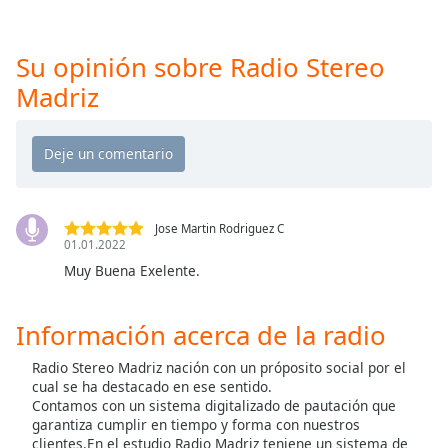
opens
subtitles
settings
Su opinión sobre Radio Stereo
dialog
subtitles
Madriz
off
,
selected
Audio
Track
Picture-
Jose Martin Rodriguez C
in-
01.01.2022
Picture
Muy Buena Exelente.
Fullscreen
This
is
Información acerca de la radio
a
modal
Radio Stereo Madriz nación con un próposito social por el
cual se ha destacado en ese sentido.
window.
Contamos con un sistema digitalizado de pautación que
garantiza cumplir en tiempo y forma con nuestros
Beginning
clientes.En el estudio Radio Madriz teniene un sistema de