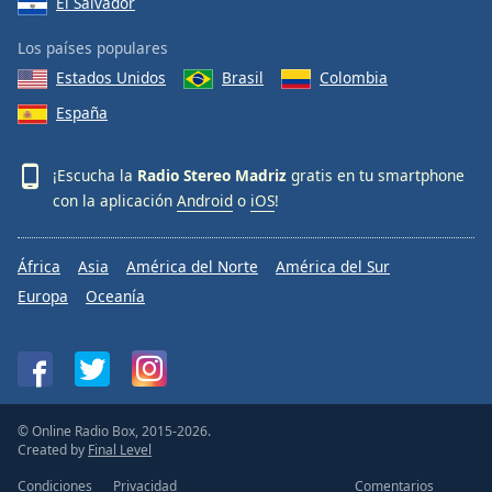
El Salvador
Los países populares
Estados Unidos
Brasil
Colombia
España
¡Escucha la
Radio Stereo Madriz
gratis en tu smartphone
con la aplicación
Android
o
iOS
!
África
Asia
América del Norte
América del Sur
Europa
Oceanía
© Online Radio Box, 2015-2026.
Created by
Final Level
Condiciones
Privacidad
Comentarios