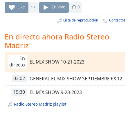
Remaining
Time
-
Like
17
En Vivo
0
-:-
Lista de reproducción
Contactos
1x
Playback
En directo ahora Radio Stereo
Rate
Madriz
Chapters
En
Chapters
EL MIX SHOW 10-21-2023
directo
Descriptions
03:02
GENERAL EL MIX SHOW SEPTIEMBRE 6&12
descriptions
off
,
15:30
EL MIX SHOW 9-23-2023
selected
Radio Stereo Madriz playlist
Subtitles
subtitles
settings
,