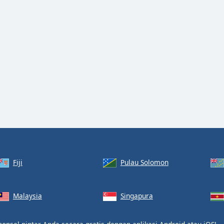
Fiji
Pulau Solomon
Malaysia
Singapura