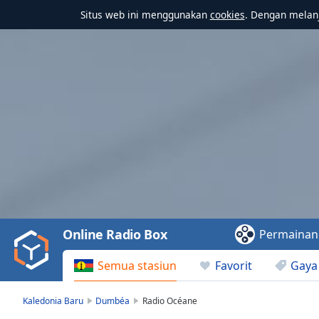
Situs web ini menggunakan
cookies
. Dengan melanj
Video
Player
is
loading.
Play
Video
Online Radio Box
Permainan
Play
Skip
Semua stasiun
Favorit
Gaya
Backward
Skip
Forward
Kaledonia Baru
Dumbéa
Radio Océane
Mute