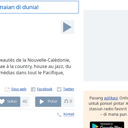
maian di dunia!
eautés de la Nouvelle-Calédonie,
gae à la country, house au jazz, du
édias dans tout le Pacifique,
Situs web
Pasang
aplikasi
Onli
Sukai
45
Putar
0
untuk ponsel pintar
stasiun radio favori
– di mana pun
Kontak