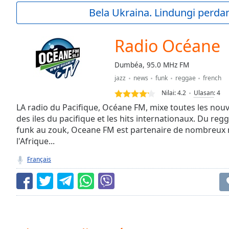
Current
Bela Ukraina. Lindungi perda
Time
0:00
/
Duration
-:-
Radio Océane
Loaded
:
0.00%
Dumbéa, 95.0 MHz FM
0:00
jazz
news
funk
reggae
french
Stream
Type
LIVE
Nilai:
4.2
Ulasan
:
4
Seek to
LA radio du Pacifique, Océane FM, mixe toutes les nouv
live,
des iles du pacifique et les hits internationaux. Du reg
currently
funk au zouk, Oceane FM est partenaire de nombreux m
behind
live
LIVE
l'Afrique...
Remaining
Time
-
Français
-:-
1x
Playback
Rate