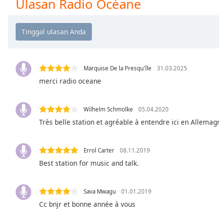
Ulasan Radio Océane
Chapters
Chapters
Descriptions
descriptions
off
,
Marquise De la Presqu'île
31.03.2025
selected
merci radio oceane
Subtitles
Wilhelm Schmolke
05.04.2020
subtitles
Très belle station et agréable à entendre ici en Allemag
settings
,
opens
subtitles
Errol Carter
08.11.2019
settings
Best station for music and talk.
dialog
subtitles
Sava Mwagu
01.01.2019
off
,
selected
Cc bnjr et bonne année à vous