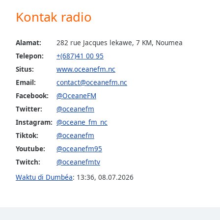
Audio
Kontak radio
Track
Picture-
in-
Alamat:
282 rue Jacques lekawe, 7 KM, Noumea
Picture
Telepon:
+(687)41 00 95
Fullscreen
This
Situs:
www.oceanefm.nc
is
Email:
contact@oceanefm.nc
a
Facebook:
@OceaneFM
modal
Twitter:
@oceanefm
window.
Instagram:
@oceane_fm_nc
Beginning
Tiktok:
@oceanefm
of
Youtube:
@oceanefm95
dialog
Twitch:
@oceanefmtv
window.
Escape
Waktu di Dumbéa
:
13:36
,
08.07.2026
will
cancel
and
close