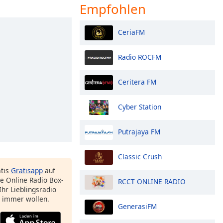
Empfohlen
CeriaFM
Radio ROCFM
Ceritera FM
Cyber Station
Putrajaya FM
Classic Crush
atis
Gratisapp
auf
e Online Radio Box-
RCCT ONLINE RADIO
Ihr Lieblingsradio
e immer wollen.
GenerasiFM