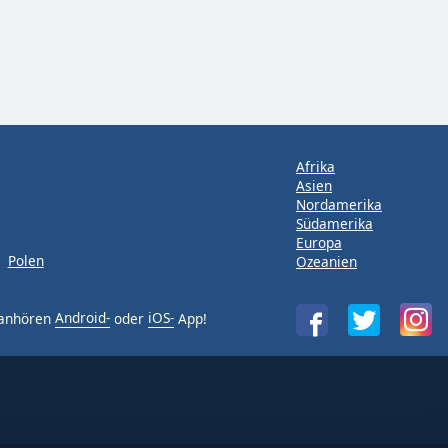
Afrika
Asien
Nordamerika
Südamerika
Europa
Polen
Ozeanien
 anhören
Android-
oder
iOS-
App!