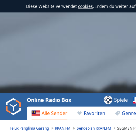
Diese Website verwendet
cookies
. Indem du weiter au
Video
Player
is
loading.
Play
Video
Online Radio Box
Spiele
Play
Skip
Alle Sender
Favoriten
Genre
Backward
Skip
Forward
Teluk Panglima Garang
RKAN.FM
Sendeplan RKAN.FM
SEGMEN P
Mute