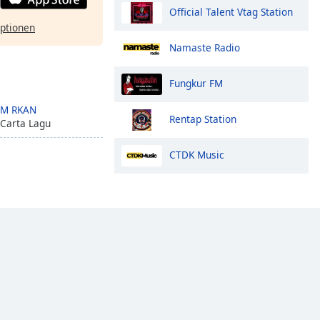
Official Talent Vtag Station
ptionen
Namaste Radio
Fungkur FM
M RKAN
Rentap Station
 Carta Lagu
CTDK Music