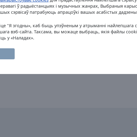
Перавагі ў радыёстанцыях і музычных жанрах, Выбраныя карыс
інші ва
ншых сэрвісаў патрабуюць апрацоўкі вашых асабістых дадзены
ніце "Я згодны», каб быць упэўненым у атрыманні найлепшага 
ага вэб-сайта. Таксама, вы можаце выбраць, якія файлы cookie
ць у «Наладах».