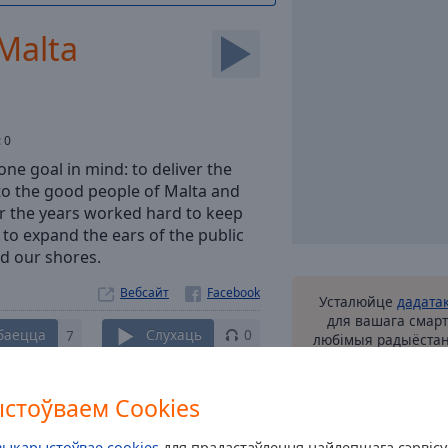
Malta
:
0
ne goal in mind: to deliver the
to the good people of Malta and
er the years worked hard to keep
 to expand the ears of the public
nd our shores.
Вебсайт
Усталюйце
дадата
для вашага смарт
баецца
7
Слухаць
0
любімыя радыёстан
вы ні знаходзіл
любімае радыё ў
Кантакты
дзякуючы нашаму з
стоўваем Cookies
выкарыстоўвае cookies
для прадастаўлення найлепшага сэрвіс