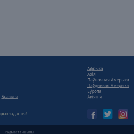
Афрыка
Азія
Паўночная Амерыка
Паўднёвая Амерыка
Еўропа
Бразілія
Акіянія
рыкладання!
Радыёстанцыям