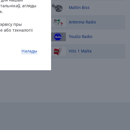
тальнікаў, агляды
Maltin Biss
ріанти
х.
Antenna Radio
сэрвісу пры
 або тэхналогіі
YouGo Radio
Hits 1 Malta
Налады