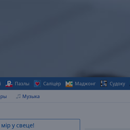
і
Пазлы
Саліцёр
Маджонг
Судоку
нры
Музыка
мір у свеце!