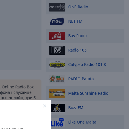
ONE Radio
NET FM
Bay Radio
Radio 105
Calypso Radio 101.8
RADIO Patata
к
Online Radio Box
фона і слухайце
Malta Sunshine Radio
цыі онлайн, дзе б
іся! Цяпер ваша
Buzz FM
 вас у кішэні,
ручнаму дадатку.
Like One Malta
у для нашых