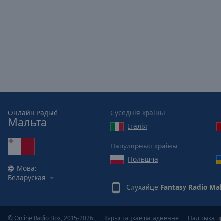
Picture-
in-
Picture
Fullscreen
This
is
a
modal
window.
Онлайн Радыё
Суседнія краіны
Beginning
Мальта
of
Італія
dialog
window.
Папулярныя краіны
Escape
Польшча
will
Мова:
Беларуская
cancel
Слухайце
Fantasy Radio Ma
and
close
the
© Online Radio Box, 2015-2026.
Карыстацкае пагадненне
Палітыка п