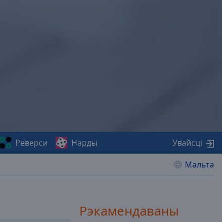
Реверси
Нарды
Увайсці
Мальта
Рэкамендаваны