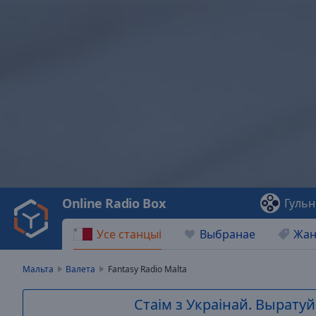
Video
Player
is
loading.
Play
Video
Online Radio Box
Гульн
Play
Skip
Усе станцыі
Выбранае
Жа
Backward
Skip
Forward
Мальта
Валета
Fantasy Radio Malta
Mute
Current
Стаім з Украінай. Выратуй 
Time
0:00