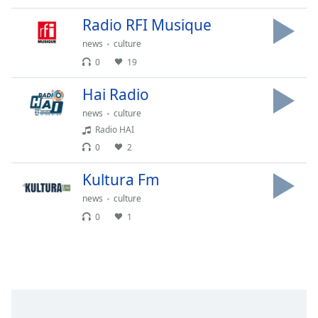
subtitles
settings
Radio RFI Musique
dialog
news
culture
subtitles
0
19
off
,
selected
Hai Radio
Audio
news
culture
Track
Radio HAI
Picture-
0
2
in-
Picture
Kultura Fm
Fullscreen
This
news
culture
is
0
1
a
modal
window.
Beginning
of