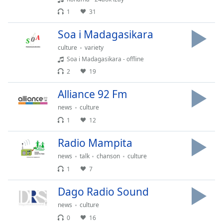
Time
-
1
31
-:-
Soa i Madagasikara
1x
culture
variety
Playback
Rate
Soa i Madagasikara - offline
2
19
Chapters
Alliance 92 Fm
Chapters
news
culture
Descriptions
1
12
descriptions
Radio Mampita
off
,
selected
news
talk
chanson
culture
1
7
Subtitles
Dago Radio Sound
subtitles
settings
,
news
culture
opens
0
16