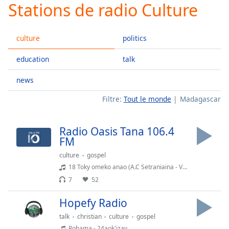
Stations de radio Culture
Play
Video
Play
culture
politics
Skip
Backward
Skip
education
talk
Forward
Mute
news
Current
Time
0:00
Filtre:
Tout le monde
Madagascar
/
Duration
-:-
Radio Oasis Tana 106.4
Loaded
:
FM
0.00%
Stream
culture
gospel
Type
LIVE
18 Toky omeko anao (A.C Setraniaina - Volahery)
Seek to
7
52
live,
currently
Hopefy Radio
behind
live
LIVE
talk
christian
culture
gospel
Remaining
Rohama - 24aok'izay