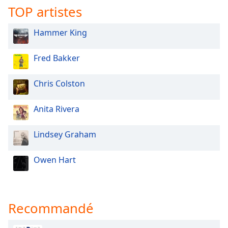
TOP artistes
Family
Hammer King
Reset
Done
Fred Bakker
Close
Modal
Dialog
Chris Colston
End
of
Anita Rivera
dialog
window.
Lindsey Graham
Owen Hart
Recommandé