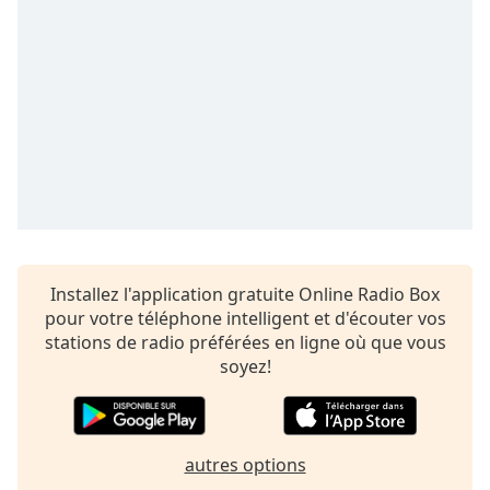
dialog
window.
Escape
will
cancel
and
close
the
window.
Text
Color
Installez l'application gratuite Online Radio Box
pour votre téléphone intelligent et d'écouter vos
Opacity
stations de radio préférées en ligne où que vous
soyez!
Text
Background
Color
autres options