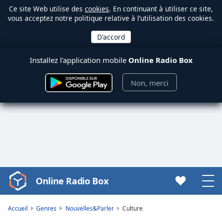
Ce site Web utilise des
cookies
. En continuant à utiliser ce site,
vous acceptez notre politique relative à l’utilisation des cookies.
Installez l'application mobile
Online Radio Box
Non, merci
Online Radio Box
Video
Player
is
Accueil
Genres
Nouvelles&Parler
Culture
loading.