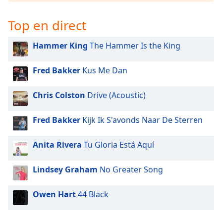
Opacity
Top en direct
Caption
Hammer King
The Hammer Is the King
Area
Background
Fred Bakker
Kus Me Dan
Color
Chris Colston
Drive (Acoustic)
Opacity
Fred Bakker
Kijk Ik S'avonds Naar De Sterren
Font
Size
Anita Rivera
Tu Gloria Está Aquí
Lindsey Graham
No Greater Song
Text
Edge
Style
Owen Hart
44 Black
Font