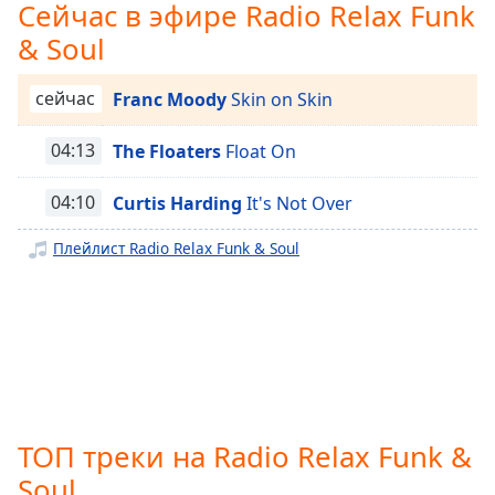
Сейчас в эфире Radio Relax Funk
Radio Relax Librarius
subtitles
& Soul
Radio Relax Jazz&Blues
settings
dialog
Radio Relax Summer Cocktail
subtitles
сейчас
Franc Moody
Skin on Skin
Radio Relax Vintage
off
,
selected
04:13
The Floaters
Float On
Radio Relax Lo-Fi
Radio Relax Chill&Lounge
Audio
04:10
Curtis Harding
It's Not Over
Track
Radio Relax Nature
Плейлист Radio Relax Funk & Soul
Picture-
Radio Relax Aurum
in-
Picture
Radio Relax Invitro Diagnostics
Fullscreen
This
Radio Relax Versiuni Acustice
is
Radio Relax Christmas
a
modal
Radio Relax Office & Work
window.
Radio Relax Weekend fără griji
ТОП треки на Radio Relax Funk &
Radio Relax VinoPizza
Beginning
Soul