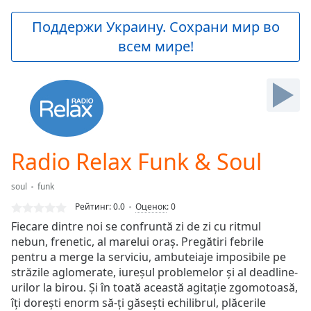
loading.
Play
Поддержи Украину. Сохрани мир во
Video
всем мире!
Play
Skip
Backward
Skip
Forward
Mute
Current
Time
0:00
Radio Relax Funk & Soul
/
Duration
-:-
soul
funk
Loaded
:
0.00%
Рейтинг:
0.0
Оценок
:
0
Stream
Fiecare dintre noi se confruntă zi de zi cu ritmul
Type
LIVE
nebun, frenetic, al marelui oraș. Pregătiri febrile
Seek to
pentru a merge la serviciu, ambuteiaje imposibile pe
live,
străzile aglomerate, iureșul problemelor și al deadline-
currently
urilor la birou. Și în toată această agitație zgomotoasă,
behind
live
LIVE
îți dorești enorm să-ți găsești echilibrul, plăcerile