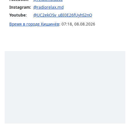
Font
Instagram:
@radiorelax.md
Family
Youtube:
@UC2ekOSv_uBI0E26fUyhS2nQ
Время в городе Кишинёв
:
07:18
,
08.08.2026
Reset
Done
Close
Modal
Dialog
End
of
dialog
window.