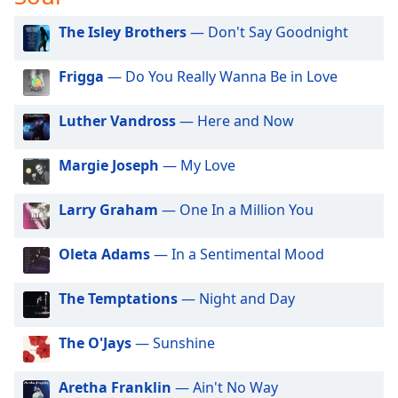
of
Radio Relax Arena
dialog
The Isley Brothers
— Don't Say Goodnight
window.
Escape
Frigga
— Do You Really Wanna Be in Love
will
cancel
Luther Vandross
— Here and Now
and
close
the
Margie Joseph
— My Love
window.
Larry Graham
— One In a Million You
Text
Color
Oleta Adams
— In a Sentimental Mood
Opacity
The Temptations
— Night and Day
The O'Jays
— Sunshine
Text
Background
Color
Aretha Franklin
— Ain't No Way