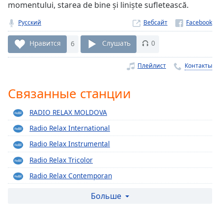
Remaining
momentului, starea de bine și liniște sufletească.
Time
-
-:-
Русский
Вебсайт
1x
Нравится
6
Слушать
0
Playback
Rate
Плейлист
Контакты
Chapters
Связанные станции
Chapters
RADIO RELAX MOLDOVA
Descriptions
Radio Relax International
descriptions
Radio Relax Instrumental
off
,
selected
Radio Relax Tricolor
Radio Relax Contemporan
Subtitles
Radio Relax R&B
Больше
subtitles
settings
,
Radio Relax Oasis
opens