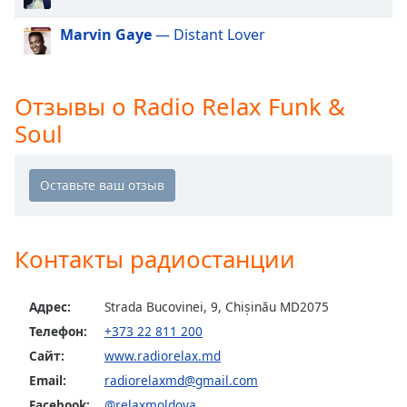
Marvin Gaye
— Distant Lover
Opacity
Caption
Отзывы о Radio Relax Funk &
Area
Soul
Background
Color
Opacity
Контакты радиостанции
Font
Size
Адрес:
Strada Bucovinei, 9, Chișinău MD2075
Text
Телефон:
+373 22 811 200
Edge
Сайт:
www.radiorelax.md
Style
Email:
radiorelaxmd@gmail.com
Facebook:
@relaxmoldova