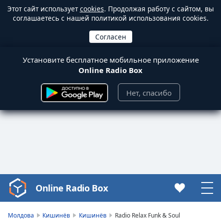
Этот сайт использует
cookies
. Продолжая работу с сайтом, вы
соглашаетесь с нашей политикой использования cookies.
Установите бесплатное мобильное приложение
Online Radio Box
Нет, спасибо
Online Radio Box
Video
Player
is
Молдова
Кишинёв
Кишинёв
Radio Relax Funk & Soul