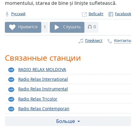
Remaining
momentului, starea de bine și liniște sufletească.
Time
-
-:-
Русский
Вебсайт
1x
Нравится
1
Слушать
0
Playback
Rate
Плейлист
Контакты
Chapters
Связанные станции
Chapters
RADIO RELAX MOLDOVA
Descriptions
Radio Relax International
descriptions
Radio Relax Instrumental
off
,
selected
Radio Relax Tricolor
Radio Relax Contemporan
Subtitles
Radio Relax Funk & Soul
Больше
subtitles
settings
,
Radio Relax R&B
opens