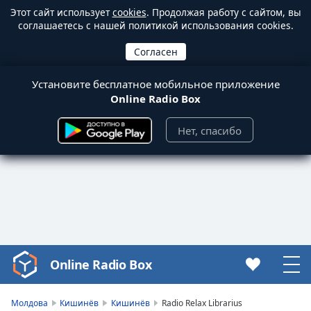
Этот сайт использует
cookies
. Продолжая работу с сайтом, вы
соглашаетесь с нашей политикой использования cookies.
Установите бесплатное мобильное приложение
Online Radio Box
Нет, спасибо
Online Radio Box
Video
Player
is
Молдова
Кишинёв
Кишинёв
Radio Relax Librarius