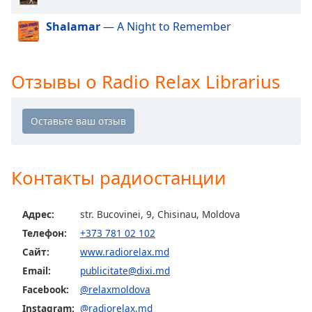
Shalamar
— A Night to Remember
Opacity
Caption
Отзывы о Radio Relax Librarius
Area
Background
Color
Opacity
Контакты радиостанции
Font
Size
Адрес:
str. Bucovinei, 9, Chisinau, Moldova
Телефон:
+373 781 02 102
Text
Сайт:
www.radiorelax.md
Edge
Email:
publicitate@dixi.md
Style
Facebook:
@relaxmoldova
Instagram:
@radiorelax.md