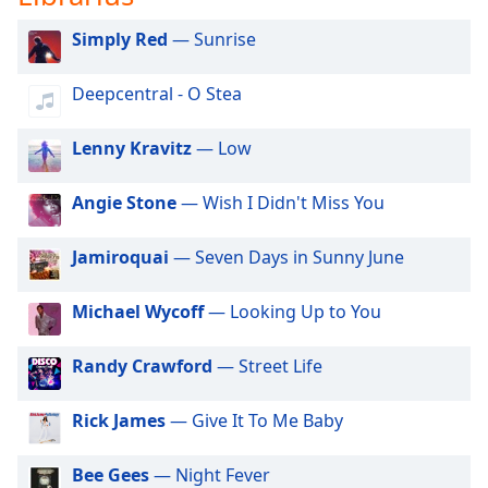
of
Radio Relax Arena
dialog
Simply Red
— Sunrise
window.
Escape
Deepcentral - O Stea
will
cancel
Lenny Kravitz
— Low
and
close
the
Angie Stone
— Wish I Didn't Miss You
window.
Jamiroquai
— Seven Days in Sunny June
Text
Color
Michael Wycoff
— Looking Up to You
Opacity
Randy Crawford
— Street Life
Rick James
— Give It To Me Baby
Text
Background
Color
Bee Gees
— Night Fever