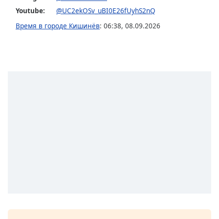
Font
Youtube:
@UC2ekOSv_uBI0E26fUyhS2nQ
Family
Время в городе Кишинёв
:
06:38
,
08.09.2026
Reset
Done
Close
Modal
Dialog
End
of
dialog
window.