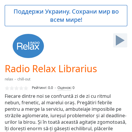
loading.
Play
Поддержи Украину. Сохрани мир во
Video
всем мире!
Play
Skip
Backward
Skip
Forward
Mute
Current
Time
0:00
Radio Relax Librarius
/
Duration
-:-
relax
chill-out
Loaded
:
0.00%
Рейтинг:
0.0
Оценок
:
0
Stream
Fiecare dintre noi se confruntă zi de zi cu ritmul
Type
LIVE
nebun, frenetic, al marelui oraș. Pregătiri febrile
Seek to
pentru a merge la serviciu, ambuteiaje imposibile pe
live,
străzile aglomerate, iureșul problemelor și al deadline-
currently
urilor la birou. Și în toată această agitație zgomotoasă,
behind
live
LIVE
îți dorești enorm să-ți găsești echilibrul, plăcerile