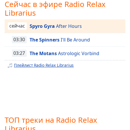
Сейчас в эфире Radio Relax
Radio Relax Oasis
subtitles
Librarius
Radio Relax Jazz&Blues
settings
dialog
Radio Relax Summer Cocktail
subtitles
сейчас
Spyro Gyra
After Hours
Radio Relax Vintage
off
,
selected
03:30
The Spinners
I'll Be Around
Radio Relax Lo-Fi
Radio Relax Chill&Lounge
Audio
03:27
The Motans
Astrologic Vorbind
Track
Radio Relax Nature
Плейлист Radio Relax Librarius
Picture-
Radio Relax Aurum
in-
Picture
Radio Relax Invitro Diagnostics
Fullscreen
This
Radio Relax Versiuni Acustice
is
Radio Relax Christmas
a
modal
Radio Relax Office & Work
window.
Radio Relax Weekend fără griji
ТОП треки на Radio Relax
Radio Relax VinoPizza
Beginning
Librarius