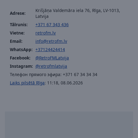
Krišjāņa Valdemāra iela 76, Rīga, LV-1013,
Adrese:
Latvija
Tālrunis:
+371 67 343 436
Vietne:
retrofm.lv
Email:
info@retrofm.lv
WhatsApp:
+37124424414
Facebook:
@RetroFMLatvija
Instagram:
@retrofmlatvija
Телефон прямого эфира: +371 67 34 34 34
Laiks pilsētā Rīga
:
11:18
,
08.06.2026