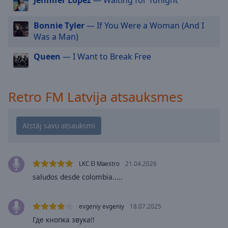
cancel
and
close
Bonnie Tyler
— If You Were a Woman (And I
the
Was a Man)
window.
Queen
— I Want to Break Free
Text
Color
Retro FM Latvija atsauksmes
Opacity
Text
Background
Color
LKC El Maestro
21.04.2026
saludos desde colombia.....
Opacity
evgeniy evgeniy
18.07.2025
Где кнопка звука!!
Caption