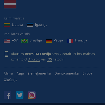
Kaimiņvalstis
Lietuva
Igaunija
Populāras valstis
ASV
Brazīlija
Vācija
Francija
Klausies
Retro FM Latvija
savā viedtālrunī bez maksas,
izmantojot
Android
vai
iOS
lietotni!
Āfrika
Āzija
Ziemeļamerika
Dienvidamerika
Eiropa
Okeānija