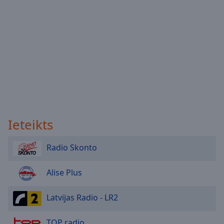
Ieteikts
Radio Skonto
Alise Plus
Latvijas Radio - LR2
TOP radio