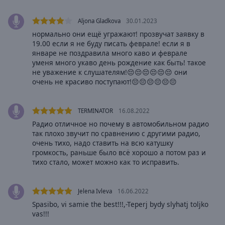
Area
Background
Aljona Gladkova
30.01.2023
Color
нормально они ещё угражают! прозвучат заявку в
19.00 если я не буду писать феврале! если я в
январе не поздравила много каво и феврале
Opacity
уменя много укаво день рождение как быть! такое
не уважение к слушателям!😔😔😔😔😔😔 они
очень не красиво поступают!😔😔😔😔😔😔
Font
Size
TERMINATOR
16.08.2022
Радио отличное но почему в автомобильном радио
Text
так плохо звучит по сравнению с другими радио,
Edge
очень тихо, надо ставить на всю катушку
Style
громкость, раньше было всё хорошо а потом раз и
тихо стало, может можно как то исправить.
Font
Family
Jelena Ivleva
16.06.2022
Spasibo, vi samie the best!!!,-Teperj bydy slyhatj toljko
vas!!!
Reset