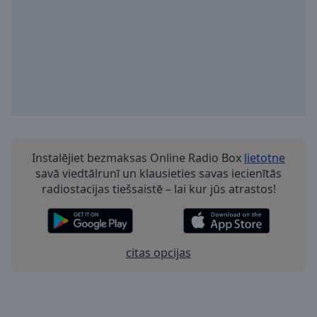
Instalējiet bezmaksas Online Radio Box
lietotne
savā viedtālrunī un klausieties savas iecienītās
radiostacijas tiešsaistē – lai kur jūs atrastos!
citas opcijas