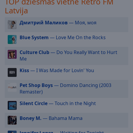
TOP dziesmas vietnē Retro FM
selected
Latvija
Audio
Дмитрий Маликов
— Моя, моя
Track
Picture-
Blue System
— Love Me On the Rocks
in-
Picture
Fullscreen
Culture Club
— Do You Really Want to Hurt
This
Me
is
a
Kiss
— I Was Made for Lovin' You
modal
window.
Pet Shop Boys
— Domino Dancing (2003
Remaster)
Beginning
of
Silent Circle
— Touch in the Night
dialog
window.
Boney M.
— Bahama Mama
Escape
will
Jennifer Lopez
— Waiting for Tonight