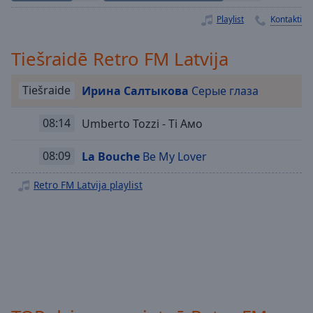
Playback
Rate
Playlist
Kontakti
Chapters
Tiešraidē Retro FM Latvija
Chapters
Tiešraide
Ирина Салтыкова
Серые глаза
Descriptions
descriptions
08:14
Umberto Tozzi - Ti Aмо
off
,
selected
08:09
La Bouche
Be My Lover
Subtitles
Retro FM Latvija playlist
subtitles
settings
,
opens
subtitles
settings
dialog
subtitles
off
,