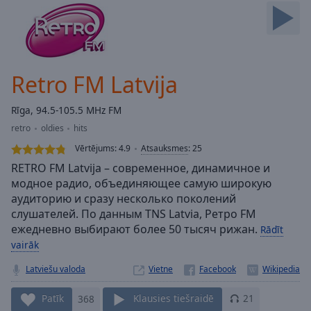
Skip
Forward
Mute
Current
Time
0:00
Retro FM Latvija
/
Duration
-:-
Rīga, 94.5-105.5 MHz FM
Loaded
:
retro
oldies
hits
0.00%
Stream
Vērtējums:
4.9
Atsauksmes
:
25
Type
LIVE
RETRO FM Latvija – современное, динамичное и
Seek to
модное радио, объединяющее самую широкую
live,
аудиторию и сразу несколько поколений
currently
behind
слушателей. По данным TNS Latvia, Ретро FM
live
LIVE
ежедневно выбирают более 50 тысяч рижан.
Rādīt
Remaining
vairāk
Time
-
-:-
Latviešu valoda
Vietne
1x
Patīk
368
Klausies tiešraidē
21