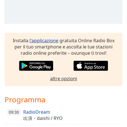
Remaining
Time
-
-:-
1x
Playback
Rate
Installa
l'applicazione
gratuita Online Radio Box
per il tuo smartphone e ascolta le tue stazioni
Chapters
radio online preferite – ovunque ti trovi!
Chapters
Descriptions
altre opzioni
descriptions
off
,
selected
Programma
Subtitles
RadioDream
09:30
subtitles
出演・daishi / RYO
settings
,