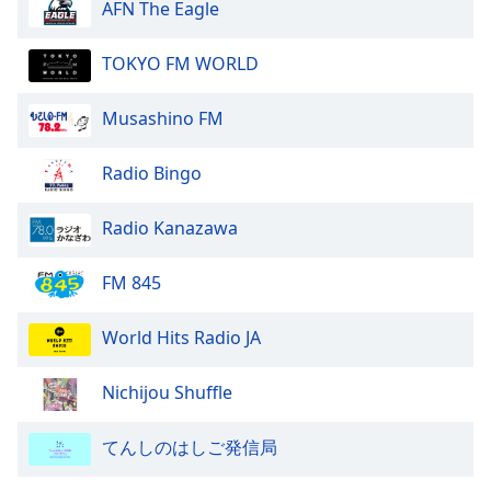
of
AFN The Eagle
dialog
window.
TOKYO FM WORLD
Escape
will
Musashino FM
cancel
and
Radio Bingo
close
the
window.
Radio Kanazawa
Text
FM 845
Color
World Hits Radio JA
Opacity
Nichijou Shuffle
Text
てんしのはしご発信局
Background
Color