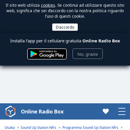
Il sito web utilizza
cookies
. Se continui ad utilizzare questo sito
web, significa che sei d’accordo con la nostra politica riguardo
l’uso di questi cookie.
Installa l’app per il cellulare gratuita
Online Radio Box
No, grazie
Online Radio Box
Video
Player
is
Osaka
Sound Up Station Nfrs
Programma Sound Up Station Nfrs