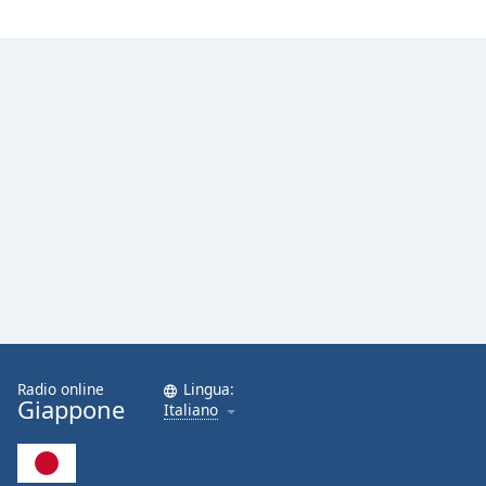
Opacity
Caption
Area
Background
Color
Opacity
Font
Size
Radio online
Lingua:
Text
Giappone
Italiano
Edge
Style