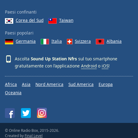
Font
Family
Paesi confinanti
Corea del Sud
Taiwan
Reset
Paesi popolari
Done
Germania
Italia
Svizzera
Albania
Close
Modal
Dialog
Ascolta
Sound Up Station Nfrs
sul tuo smartphone
End
gratuitamente con l’applicazione
Android
o
iOS
!
of
dialog
window.
Africa
Asia
Nord America
Sud America
Europa
Oceania
© Online Radio Box, 2015-2026.
Created by
Final Level