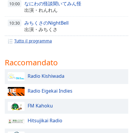
opens
なにわの怪談聞いてみん怪
10:00
subtitles
出演・れんれん
settings
dialog
みちくさのNightBell
10:30
subtitles
出演・みちくさ
off
,
selected
Tutto il programma
Audio
Track
Raccomandato
Picture-
in-
Radio Kishiwada
Picture
Fullscreen
This
Radio Eigekai Indies
is
a
FM Kahoku
modal
window.
Hitsujikai Radio
Beginning