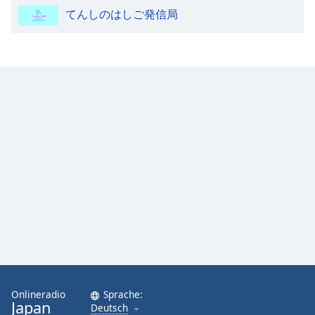
Color
てんしのはしご発信局
Opacity
Caption
Area
Background
Color
Opacity
Font
Size
Text
Edge
Onlineradio
Sprache:
Style
Japan
Deutsch