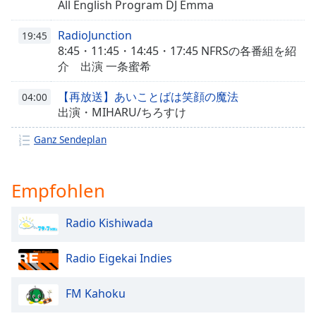
All English Program DJ Emma
opens
subtitles
RadioJunction
19:45
settings
8:45・11:45・14:45・17:45 NFRSの各番組を紹
dialog
介 出演 一条蜜希
subtitles
off
,
【再放送】あいことばは笑顔の魔法
04:00
selected
出演・MIHARU/ちろすけ
Audio
Ganz Sendeplan
Track
Picture-
in-
Empfohlen
Picture
Fullscreen
This
Radio Kishiwada
is
a
Radio Eigekai Indies
modal
window.
FM Kahoku