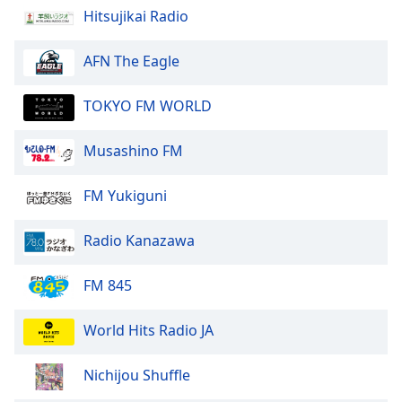
Beginning
Hitsujikai Radio
of
dialog
window.
AFN The Eagle
Escape
will
TOKYO FM WORLD
cancel
and
Musashino FM
close
the
FM Yukiguni
window.
Text
Radio Kanazawa
Color
FM 845
Opacity
World Hits Radio JA
Text
Nichijou Shuffle
Background