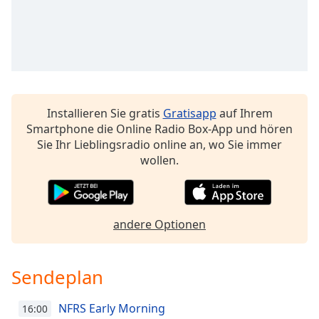
Remaining
Time
-
-:-
1x
Playback
Rate
Installieren Sie gratis
Gratisapp
auf Ihrem
Smartphone die Online Radio Box-App und hören
Chapters
Sie Ihr Lieblingsradio online an, wo Sie immer
Chapters
wollen.
Descriptions
descriptions
andere Optionen
off
,
selected
Sendeplan
Subtitles
subtitles
NFRS Early Morning
16:00
settings
,