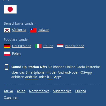
Font
Family
Benachbarte Länder
Reset
Südkorea
Taiwan
Done
Close
Populäre Länder
Modal
Deutschland
Italien
Niederlande
Dialog
End
Polen
of
dialog
window.
Sound Up Station Nfrs
Sie können Online-Radio kostenlos
über das Smartphone mit der Android- oder iOS-App
anhören
Android-
oder
iOS-
App!
Afrika
Asien
Nordamerika
Südamerika
Europa
Ozeanien