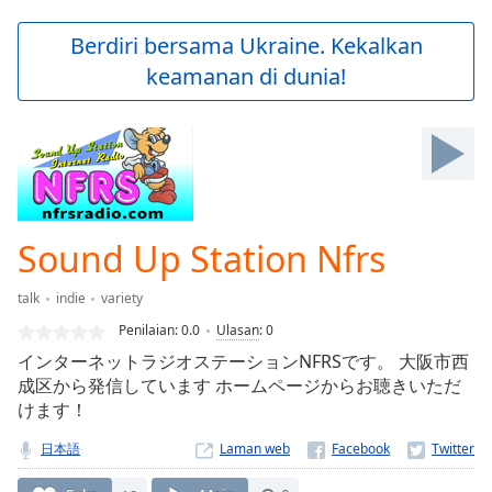
loading.
Play
Berdiri bersama Ukraine. Kekalkan
Video
keamanan di dunia!
Play
Skip
Backward
Skip
Forward
Mute
Current
Time
0:00
Sound Up Station Nfrs
/
Duration
-:-
talk
indie
variety
Loaded
:
0.00%
Penilaian:
0.0
Ulasan
:
0
Stream
インターネットラジオステーションNFRSです。 大阪市西
Type
LIVE
成区から発信しています ホームページからお聴きいただ
Seek to
けます！
live,
currently
日本語
Laman web
behind
live
LIVE