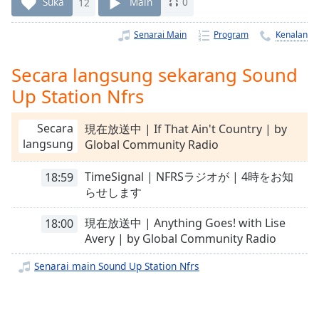
Remaining
Suka
12
Main
0
Time
-
-:-
Senarai Main
Program
Kenalan
1x
Secara langsung sekarang Sound
Playback
Up Station Nfrs
Rate
Chapters
Secara
現在放送中 | If That Ain't Country | by
langsung
Global Community Radio
Chapters
TimeSignal | NFRSラジオが | 4時をお知
Descriptions
18:59
らせします
descriptions
off
,
現在放送中 | Anything Goes! with Lise
18:00
selected
Avery | by Global Community Radio
Subtitles
Senarai main Sound Up Station Nfrs
subtitles
settings
,