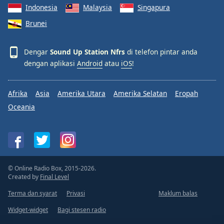
Indonesia
Malaysia
Singapura
Brunei
Dengar
Sound Up Station Nfrs
di telefon pintar anda
dengan aplikasi
Android
atau
iOS
!
Afrika
Asia
Amerika Utara
Amerika Selatan
Eropah
Oceania
© Online Radio Box, 2015-2026.
Created by
Final Level
Terma dan syarat
Privasi
Maklum balas
Widget-widget
Bagi stesen radio