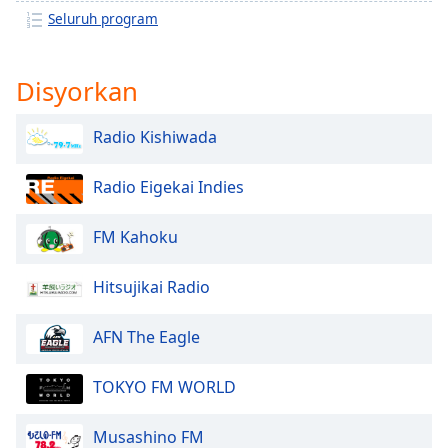
Font
Seluruh program
Family
Disyorkan
Reset
Done
Radio Kishiwada
Close
Modal
Dialog
Radio Eigekai Indies
End
of
FM Kahoku
dialog
window.
Hitsujikai Radio
AFN The Eagle
TOKYO FM WORLD
Musashino FM