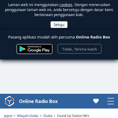
Laman web ini menggunakan
cookies
. Dengan meneruskan
penggunaan laman web ini, anda bersetuju dengan dasar kami
berkenaan penggunaan kuki.
Pasang aplikasi mudah alih percuma
Online Radio Box
Tidak, Terima kasih
Online Radio Box
Video
Player
is
Jepun
Wilayah Osaka
Osaka
Sound Up Station Nfrs