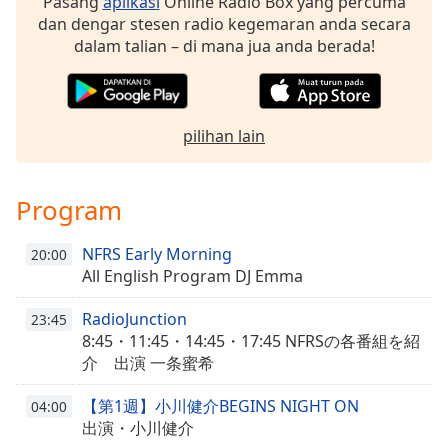
Pasang
aplikasi
Online Radio Box yang percuma
dan dengar stesen radio kegemaran anda secara
Opacity
dalam talian – di mana jua anda berada!
Caption
Area
pilihan lain
Background
Color
Program
Opacity
NFRS Early Morning
20:00
All English Program DJ Emma
Font
Size
RadioJunction
23:45
8:45・11:45・14:45・17:45 NFRSの各番組を紹
介 出演 一条蜜希
Text
Edge
【第1週】小川健介BEGINS NIGHT ON
04:00
Style
出演・小川健介