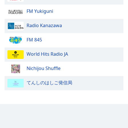
FM Yukiguni
Radio Kanazawa
FM 845
World Hits Radio JA
Nichijou Shuffle
てんしのはしご発信局