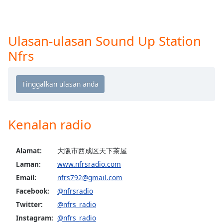
opens
subtitles
settings
dialog
Ulasan-ulasan Sound Up Station
subtitles
Nfrs
off
,
selected
Audio
Track
Picture-
Kenalan radio
in-
Picture
Fullscreen
This
Alamat:
大阪市西成区天下茶屋
is
Laman:
www.nfrsradio.com
a
Email:
nfrs792@gmail.com
modal
Facebook:
@nfrsradio
window.
Twitter:
@nfrs_radio
Beginning
Instagram:
@nfrs_radio