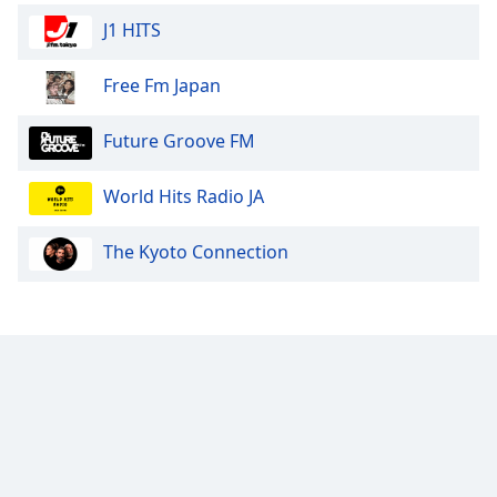
Color
J1 HITS
Opacity
Free Fm Japan
Caption
Future Groove FM
Area
Background
World Hits Radio JA
Color
The Kyoto Connection
Opacity
Font
Size
Text
Edge
Style