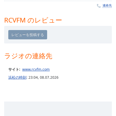
Remaining
連絡先
Time
-
-:-
RCVFM のレビュー
1x
Playback
Rate
Chapters
ラジオの連絡先
Chapters
Descriptions
サイト:
www.rcvfm.com
descriptions
浜松の時刻
:
23:04
,
08.07.2026
off
,
selected
Subtitles
subtitles
settings
,