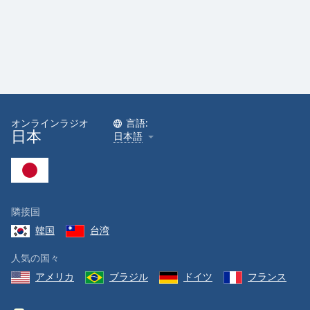
Font
Family
Reset
Done
Close
オンラインラジオ
言語:
Modal
日本
Dialog
日本語
End
of
dialog
window.
隣接国
韓国
台湾
人気の国々
アメリカ
ブラジル
ドイツ
フランス