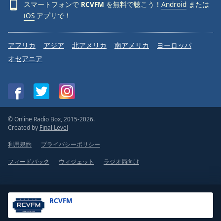
スマートフォンで
RCVFM
を無料で聴こう！
Android
または
iOS
アプリで！
アフリカ
アジア
北アメリカ
南アメリカ
ヨーロッパ
オセアニア
© Online Radio Box, 2015-2026.
Created by
Final Level
利用規約
プライバシーポリシー
フィードバック
ウィジェット
ラジオ局向け
RCVFM