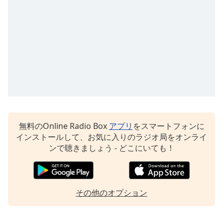
opens
subtitles
settings
dialog
subtitles
off
,
selected
Audio
Track
Picture-
無料のOnline Radio Box
アプリ
をスマートフォンに
in-
インストールして、お気に入りのラジオ局をオンライ
Picture
ンで聴きましょう - どこにいても！
Fullscreen
This
is
a
modal
その他のオプション
window.