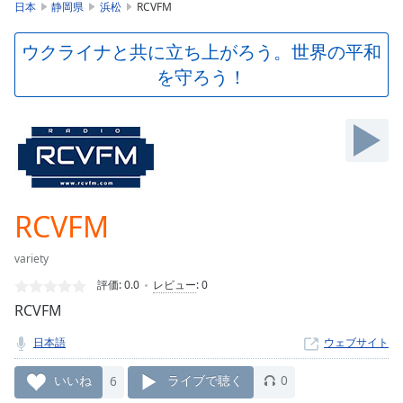
is
日本
静岡県
浜松
RCVFM
loading.
Play
ウクライナと共に立ち上がろう。世界の平和
Video
を守ろう！
Play
Skip
Backward
Skip
Forward
Mute
Current
Time
0:00
RCVFM
/
Duration
-:-
variety
Loaded
:
0.00%
評価:
0.0
レビュー
:
0
Stream
RCVFM
Type
LIVE
日本語
ウェブサイト
Seek to
live,
currently
いいね
6
ライブで聴く
0
behind
live
LIVE