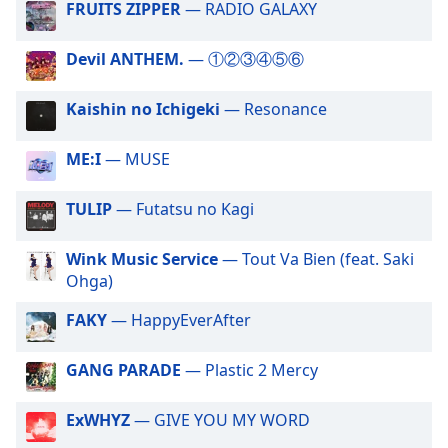
Beginning
FRUITS ZIPPER
— RADIO GALAXY
of
dialog
Devil ANTHEM.
— ①②③④⑤⑥
window.
Escape
Kaishin no Ichigeki
— Resonance
will
cancel
and
ME:I
— MUSE
close
the
TULIP
— Futatsu no Kagi
window.
Wink Music Service
— Tout Va Bien (feat. Saki
Text
Ohga)
Color
FAKY
— HappyEverAfter
Opacity
GANG PARADE
— Plastic 2 Mercy
Text
ExWHYZ
— GIVE YOU MY WORD
Background