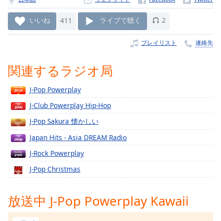
Remaining
Time
-
いいね
411
ライブで聴く
2
-:-
プレイリスト
連絡先
1x
Playback
関連するラジオ局
Rate
J-Pop Powerplay
Chapters
J-Club Powerplay Hip-Hop
Chapters
J-Pop Sakura 懐かしい
Descriptions
Japan Hits - Asia DREAM Radio
descriptions
J-Rock Powerplay
off
,
selected
J-Pop Christmas
Subtitles
放送中 J-Pop Powerplay Kawaii
subtitles
settings
,