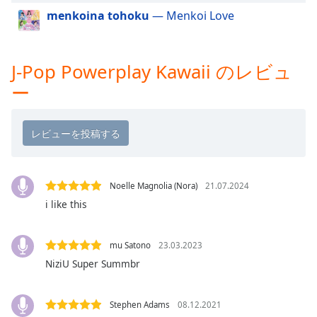
Color
menkoina tohoku
— Menkoi Love
Opacity
J-Pop Powerplay Kawaii のレビュ
Caption
ー
Area
Background
Color
Opacity
Noelle Magnolia (Nora)
21.07.2024
i like this
Font
Size
mu Satono
23.03.2023
NiziU Super Summbr
Text
Edge
Style
Stephen Adams
08.12.2021