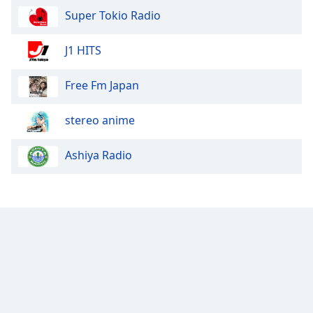
Super Tokio Radio
J1 HITS
Free Fm Japan
stereo anime
Ashiya Radio