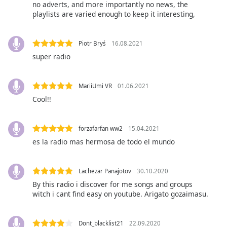
no adverts, and more importantly no news, the
playlists are varied enough to keep it interesting,
Font
Family
Piotr Bryś
16.08.2021
super radio
Reset
Done
Close
MariiUmi VR
01.06.2021
Modal
Dialog
Cool!!
End
of
dialog
forzafarfan ww2
15.04.2021
window.
es la radio mas hermosa de todo el mundo
Lachezar Panajotov
30.10.2020
By this radio i discover for me songs and groups
witch i cant find easy on youtube. Arigato gozaimasu.
Dont_blacklist21
22.09.2020