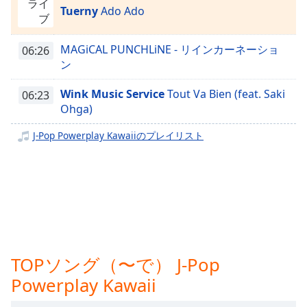
ライ
Tuerny
Ado Ado
opens
ブ
subtitles
settings
MAGiCAL PUNCHLiNE - リインカーネーショ
06:26
dialog
ン
subtitles
off
,
Wink Music Service
Tout Va Bien (feat. Saki
06:23
selected
Ohga)
Audio
J-Pop Powerplay Kawaiiのプレイリスト
Track
Picture-
in-
Picture
Fullscreen
This
is
a
TOPソング（〜で） J-Pop
modal
window.
Powerplay Kawaii