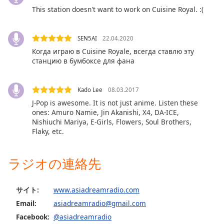
This station doesn't want to work on Cuisine Royal. :(
SEN5AI
22.04.2020
Когда играю в Cuisine Royale, всегда ставлю эту
станцию в бумбоксе для фана
Kado Lee
08.03.2017
J-Pop is awesome. It is not just anime. Listen these
ones: Amuro Namie, Jin Akanishi, X4, DA-ICE,
Nishiuchi Mariya, E-Girls, Flowers, Soul Brothers,
Flaky, etc.
ラジオの連絡先
サイト:
www.asiadreamradio.com
Email:
asiadreamradio@gmail.com
Facebook:
@asiadreamradio