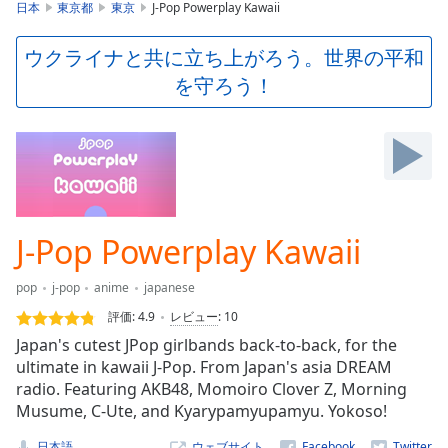
is
日本
東京都
東京
J-Pop Powerplay Kawaii
loading.
Play
ウクライナと共に立ち上がろう。世界の平和
Video
を守ろう！
Play
Skip
Backward
Skip
Forward
Mute
Current
Time
0:00
J-Pop Powerplay Kawaii
/
Duration
-:-
pop
j-pop
anime
japanese
Loaded
:
0.00%
評価:
4.9
レビュー
:
10
Stream
Japan's cutest JPop girlbands back-to-back, for the
Type
LIVE
ultimate in kawaii J-Pop. From Japan's asia DREAM
Seek to
radio. Featuring AKB48, Momoiro Clover Z, Morning
live,
Musume, C-Ute, and Kyarypamyupamyu. Yokoso!
currently
behind
live
LIVE
日本語
ウェブサイト