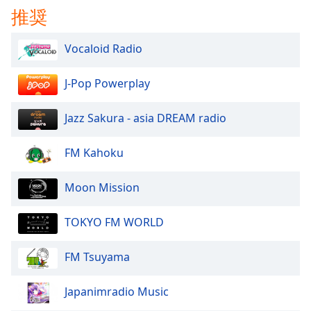
推奨
Vocaloid Radio
J-Pop Powerplay
Jazz Sakura - asia DREAM radio
FM Kahoku
Moon Mission
TOKYO FM WORLD
FM Tsuyama
Japanimradio Music