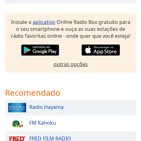
dialog
window.
Escape
Instale o
aplicativo
Online Radio Box gratuito para
will
o seu smartphone e ouça as suas estações de
cancel
rádio favoritas online - onde quer que você esteja!
and
close
the
window.
outras opções
Text
Color
Recomendado
Opacity
Radio Hayama
Text
FM Kahoku
Background
Color
FRED FILM RADIO