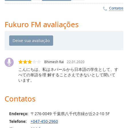
Time
-
-:-
Contatos
1x
Fukuro FM avaliações
Playback
Rate
Chapters
Chapters
Bhimesh Rai
22.01.2020
Descriptions
こんにちは、私はネパールから日本語の学生として、す
べての単語を理 解することさえできないとして聞いて
descriptions
います。
off
,
selected
Contatos
Subtitles
subtitles
Endereço:
〒276-0049 千葉県八千代市緑が丘2-2-10 5F
settings
,
Telefone:
+047-450-2960
opens