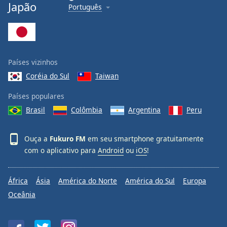
Japão
Português
Países vizinhos
Coréia do Sul
Taiwan
Países populares
Brasil
Colômbia
Argentina
Peru
Ouça a
Fukuro FM
em seu smartphone gratuitamente
com o aplicativo para
Android
ou
iOS
!
África
Ásia
América do Norte
América do Sul
Europa
Oceânia