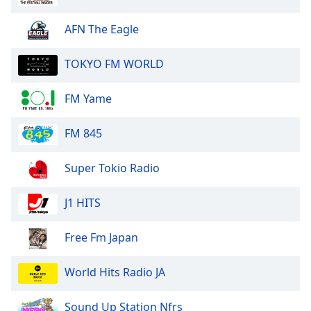
Opacity
AFN The Eagle
Caption
TOKYO FM WORLD
Area
Background
FM Yame
Color
FM 845
Opacity
Super Tokio Radio
Font
Size
J1 HITS
Free Fm Japan
Text
Edge
Style
World Hits Radio JA
Sound Up Station Nfrs
Font