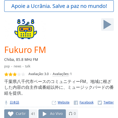
Play
Apoie a Ucrânia. Salve a paz no mundo!
Video
Play
Skip
Backward
Skip
Forward
Mute
Current
Fukuro FM
Time
0:00
/
Chiba, 85.8 MHz FM
Duration
-:-
pop
news
talk
Loaded
:
0.00%
Avaliação:
3.0
Avaliações
:
1
Stream
千葉県八千代市ベースのコミュニティーFM。地域に根ざ
Type
LIVE
した内容の自主作成番組以外に、ミュージックバードの番
組を提供。
Seek to
live,
currently
日本語
Website
behind
live
LIVE
Remaining
Curtir
41
Ao Vivo
0