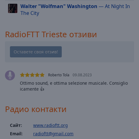
Walter "Wolfman" Washington
— At Night In
cancel
The City
and
close
the
RadioFTT Trieste отзиви
window.
Text
Color
Opacity
Roberto Tola
09.08.2023
Ottimo sound, e ottima selezione musicale. Consiglio
icamente 👍
Text
Background
Color
Радио контакти
Opacity
Сайт:
www.radioftt.org
Email:
radioftt@gmail.com