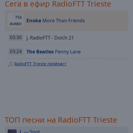
Сега в ефир RadioFTT Trieste
Playback
Rate
На
Enoka
More Than Friends
Chapters
живо
Chapters
03:30
j. RadioFTT - Doich 21
Descriptions
03:24
The Beatles
Penny Lane
descriptions
off
,
RadioFTT Trieste плейлист
selected
Subtitles
subtitles
settings
,
opens
subtitles
settings
ТОП песни на RadioFTT Trieste
dialog
subtitles
j.
— Spot