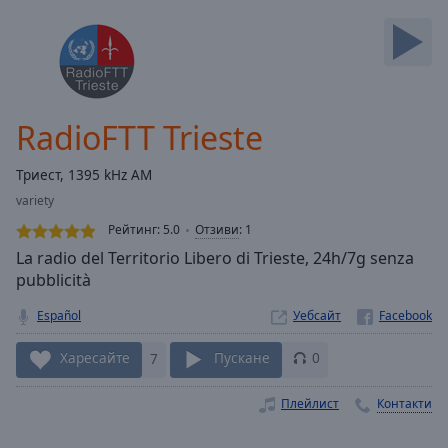
Backward
Skip
Forward
Mute
Current
Time
0:00
RadioFTT Trieste
/
Duration
-:-
Триест, 1395 kHz AM
Loaded
:
variety
0.00%
Stream
Рейтинг:
5.0
Отзиви
:
1
Type
LIVE
La radio del Territorio Libero di Trieste, 24h/7g senza
Seek to
pubblicità
live,
currently
Español
Уебсайт
behind
live
LIVE
Remaining
Харесайте
7
Пускане
0
Time
-
-:-
Плейлист
Контакти
1x