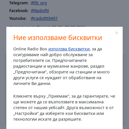
Caption
Telegram:
@ftt_org
Area
Facebook:
@Radioftt
Background
Youtube:
@radioftt9497
Color
Часът в града Триест
:
05:32
,
08.08.2026
Ние използваме бисквитки
Opacity
Online Radio Box
използва бисквитки
, за да
Font
осигуряваме най-добро обслужване за
Size
потребителите си. Предпочитаните
радиостанции и музикални жанрове, раздел
„Предпочитани“, обзорите на станции и много
Text
други услуги се нуждаят от обработване на
Edge
личните Ви данни.
Style
Кликнете върху „Приемам“, за да гарантирате, че
ще можете да се възползвате в максимална
Font
степен от нашия уебсайт. Друга възможност е от
Family
„Настройки“ да изберете кои бисквитки или
технологии искате да разрешите.