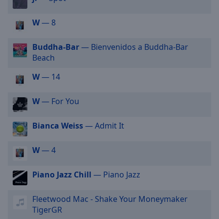
off
,
selected
W
— 8
Audio
Track
Buddha-Bar
— Bienvenidos a Buddha-Bar
Beach
Picture-
in-
W
— 14
Picture
Fullscreen
This
W
— For You
is
a
Bianca Weiss
— Admit It
modal
window.
W
— 4
Beginning
Piano Jazz Chill
— Piano Jazz
of
dialog
window.
Fleetwood Mac - Shake Your Moneymaker
Escape
TigerGR
will