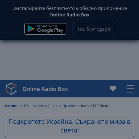
Инсталирайте безплатното мобилно приложение
Online Radio Box
Не, благодаря
Online Radio Box
Video
Player
is
Италия
Friuli Venezia Giulia
Триест
RadioFTT Trieste
loading.
Play
Подкрепете Украйна. Съхранете мира в
Video
света!
Play
Skip