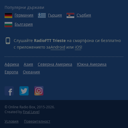
Популярни държави
Германия
Гърция
Сърбия
България
Слушайте
RadioFTT Trieste
на смартфона си безплатно
с приложението за
Android
или
iOS
!
Африка
Азия
Северна Америка
Южна Америка
Европа
Океания
© Online Radio Box, 2015-2026.
Created by
Final Level
Условия
Поверителност