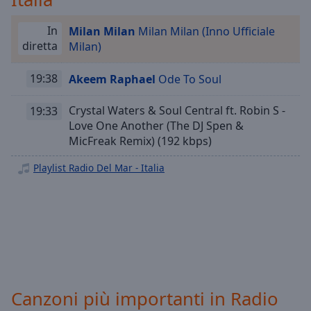
Playback
Rate
In
Milan Milan
Milan Milan (Inno Ufficiale
Chapters
diretta
Milan)
Chapters
19:38
Akeem Raphael
Ode To Soul
Descriptions
Crystal Waters & Soul Central ft. Robin S -
19:33
descriptions
Love One Another (The DJ Spen &
off
,
MicFreak Remix) (192 kbps)
selected
Playlist Radio Del Mar - Italia
Subtitles
subtitles
settings
,
opens
subtitles
settings
dialog
subtitles
Canzoni più importanti in Radio
off
,