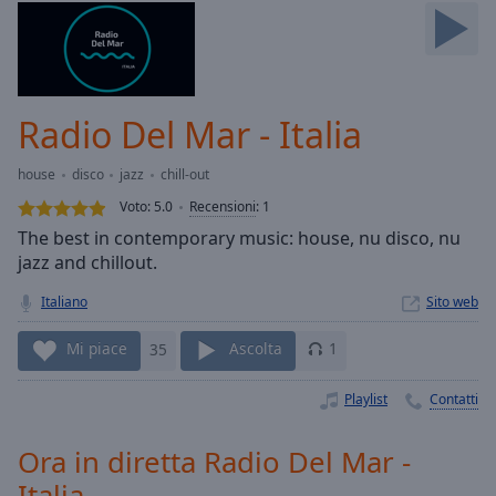
Skip
Forward
Mute
Current
Time
0:00
Radio Del Mar - Italia
/
Duration
-:-
house
disco
jazz
chill-out
Loaded
:
0.00%
Voto:
5.0
Recensioni
:
1
Stream
The best in contemporary music: house, nu disco, nu
Type
LIVE
jazz and chillout.
Seek to
live,
Italiano
Sito web
currently
behind
Mi piace
35
Ascolta
1
live
LIVE
Remaining
Time
-
Playlist
Contatti
-:-
Ora in diretta Radio Del Mar -
1x
Italia