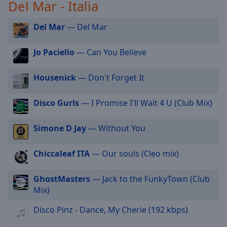
Del Mar - Italia
selected
Del Mar
— Del Mar
Audio
Track
Jo Paciello
— Can You Believe
Picture-
in-
Picture
Housenick
— Don't Forget It
Fullscreen
This
Disco Gurls
— I Promise I'll Wait 4 U (Club Mix)
is
a
modal
Simone D Jay
— Without You
window.
Chiccaleaf ITA
— Our souls (Cleo mix)
Beginning
of
GhostMasters
— Jack to the FunkyTown (Club
dialog
Mix)
window.
Escape
Disco Pinz - Dance, My Cherie (192 kbps)
will