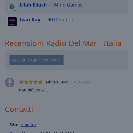
cancel
Lilah Eliash
— Mind Games
and
close
Ivan Kay
— 90 Devotion
the
window.
Recensioni Radio Del Mar - Italia
Text
Color
Opacity
Text
Michele Gugo
04.04.2022
Background
mai più senza...
Color
Contatti
Opacity
Sito:
zeno.fm
Caption