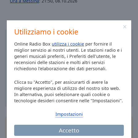
Ora a Messina
:
21:50
,
08.10.2026
Area
Background
Color
Utilizziamo i cookie
Opacity
Online Radio Box
utilizza i cookie
per fornire il
miglior servizio ai nostri utenti. Le stazioni radio e i
Font
generi musicali preferiti, i Preferiti dell'utente, le
Size
recensioni delle stazioni e molti altri servizi
richiedono l'elaborazione dei dati personali.
Text
Clicca su "Accetto", per assicurarti di avere la
Edge
migliore esperienza di utilizzo del nostro sito web.
Style
In alternativa, puoi selezionare quali cookie o
tecnologie desideri consentire nelle "Impostazioni".
Font
Impostazioni
Family
Installa
l'applicazione
gratuita Online Radio Box
Accetto
per il tuo smartphone e ascolta le tue stazioni
Reset